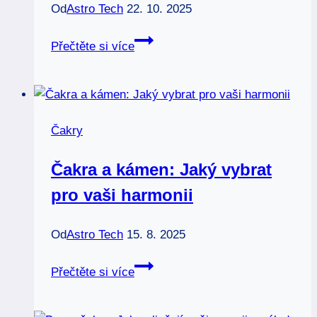
Od
Astro Tech
22. 10. 2025
Vaše
Přečtěte si více
čakry:
Jaké
máte
a
Čakry
co
o
Čakra a kámen: Jaký vybrat
vás
pro vaši harmonii
říkají
Od
Astro Tech
15. 8. 2025
Čakra
Přečtěte si více
a
kámen: