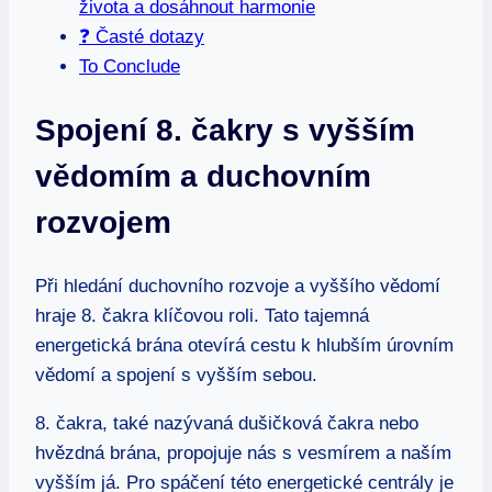
života a dosáhnout harmonie
❓ Časté dotazy
To Conclude
Spojení 8. čakry⁤ s vyšším
vědomím‍ a duchovním‍
rozvojem
Při ⁣hledání duchovního rozvoje a vyššího vědomí
hraje 8.⁢ čakra‌ klíčovou roli. ‌Tato tajemná
energetická brána otevírá cestu ⁤k hlubším úrovním
vědomí a spojení s vyšším ⁣sebou.
8. čakra, také nazývaná dušičková čakra nebo‌
hvězdná brána, propojuje nás s ‌vesmírem a ‍naším
vyšším já. Pro spáčení této energetické centrály je