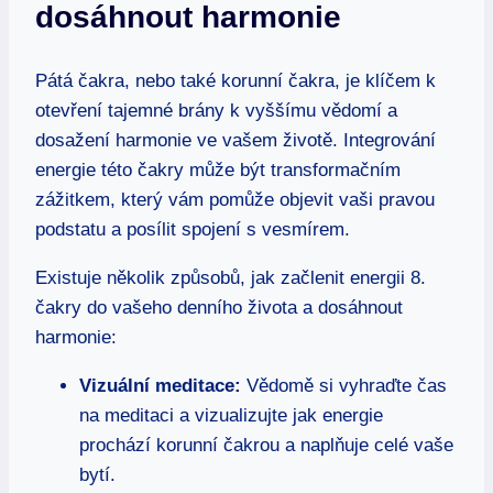
dosáhnout harmonie
Pátá čakra, nebo také korunní⁤ čakra,​ je klíčem k
otevření tajemné brány k vyššímu vědomí a
dosažení harmonie ve vašem životě. Integrování
energie této ‌čakry může být ⁤transformačním
zážitkem, který vám pomůže objevit vaši pravou
podstatu a posílit spojení s vesmírem.
Existuje několik způsobů, jak začlenit energii 8.
čakry do vašeho denního⁤ života⁣ a dosáhnout
harmonie:
Vizuální meditace:
Vědomě si ⁣vyhraďte čas
na meditaci a⁣ vizualizujte jak energie
prochází korunní ⁢čakrou a naplňuje celé vaše
bytí.