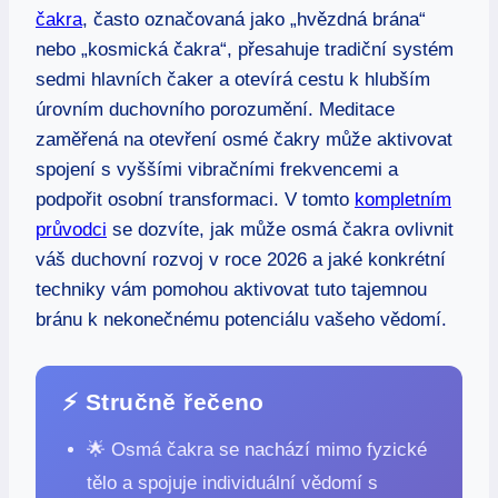
čakra
, často označovaná jako „hvězdná brána“
nebo „kosmická čakra“, přesahuje tradiční systém
sedmi hlavních čaker a otevírá cestu k hlubším
úrovním duchovního porozumění. Meditace
zaměřená na otevření osmé čakry může aktivovat
spojení s vyššími vibračními frekvencemi a
podpořit osobní transformaci. V tomto
kompletním
průvodci
se dozvíte, jak může osmá čakra ovlivnit
váš duchovní rozvoj v roce 2026 a jaké konkrétní
techniky vám pomohou aktivovat tuto tajemnou
bránu k nekonečnému potenciálu vašeho vědomí.
⚡ Stručně řečeno
🌟 Osmá čakra se nachází mimo fyzické
tělo a spojuje individuální vědomí s