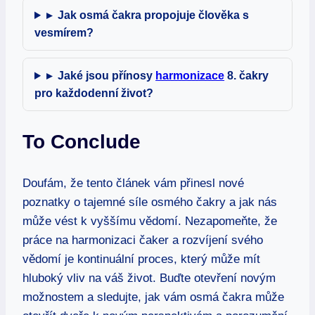
▸
Jak osmá čakra propojuje člověka s
vesmírem?
▸
Jaké jsou přínosy
harmonizace
8. čakry
pro každodenní život?
To Conclude
Doufám, že tento článek vám ‍přinesl nové
poznatky⁣ o tajemné síle‍ osmého čakry a jak nás
může vést ⁣k​ vyššímu vědomí. Nezapomeňte, že
práce na⁣ harmonizaci čaker a rozvíjení svého
vědomí⁤ je kontinuální proces, který může mít
hluboký vliv‍ na váš život. Buďte otevření novým
možnostem a‌ sledujte, jak vám osmá ⁣čakra může