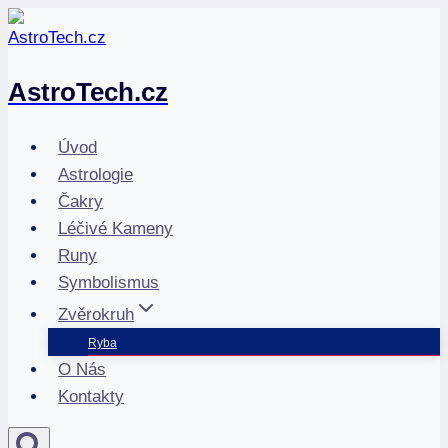
Přeskočit
na
obsah
AstroTech.cz
Úvod
Astrologie
Čakry
Léčivé Kameny
Runy
Symbolismus
Zvěrokruh
Ryba
O Nás
Kontakty