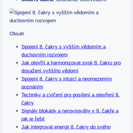
Obsah
Spojení 8. čakry⁤ s vyšším vědomím‍ a
duchovním‍ rozvojem
Jak otevřít‌ a harmonizovat‌ svoji 8.⁢ čakru pro‍
dosažení vyššího vědomí
Spojení 8. čakry s intuicí a neomezeným
poznáním
Techniky​ a⁣ cvičení ​pro posílení a otevření 8.
čakry
Signály blokády a nerovnováhy v 8.⁣ čakře ⁣a
jak je řešit
Jak integrovat energii 8. čakry do svého