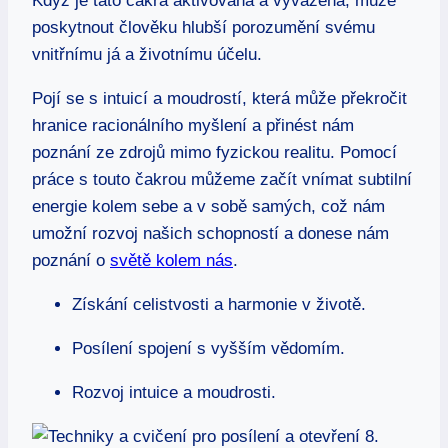
Když je tato čakra aktivována a vyvážená, může
poskytnout člověku hlubší porozumění svému
vnitřnímu já a životnímu účelu.
Pojí se s intuicí a moudrostí, která může překročit
hranice racionálního myšlení a přinést nám
poznání ze zdrojů​ mimo fyzickou realitu. Pomocí
práce s touto čakrou můžeme začít vnímat subtilní
energie kolem sebe a v sobě samých, což nám ​
umožní rozvoj našich schopností a donese nám
poznání o
světě kolem nás
.
Získání celistvosti a harmonie v životě.
Posílení spojení⁤ s vyšším vědomím.
Rozvoj ‍intuice a moudrosti.