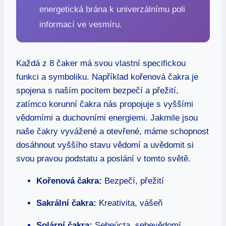
energetická brána k univerzálnímu poli
informací ve vesmíru.
Každá z 8 čaker má svou vlastní specifickou
funkci a symboliku. Například kořenová čakra je
spojena s​ naším pocitem bezpečí a přežití,
zatímco korunní ⁢čakra nás propojuje s vyššími
vědomími‍ a duchovními ‍energiemi. Jakmile jsou
naše čakry vyvážené a otevřené, máme schopnost
dosáhnout vyššího stavu vědomí a uvědomit si
svou pravou podstatu a poslání v tomto světě.
Kořenová čakra:
Bezpečí, přežití
Sakrální‌ čakra:
Kreativita, vášeň
Solární čakra:
Sebeúcta, sebevědomí