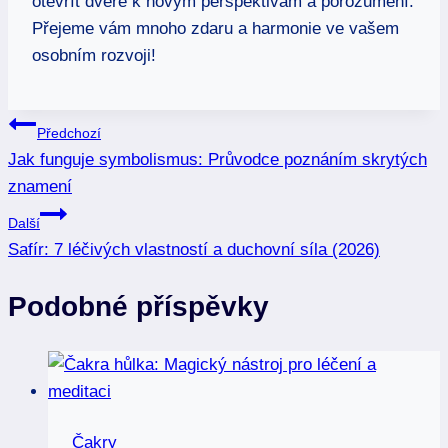
otevřít dveře k novým perspektivám a porozumění.
Přejeme vám mnoho zdaru a harmonie ve vašem
⁢osobním rozvoji!
Navigace
Předchozí
Jak funguje symbolismus: Průvodce poznáním skrytých
pro
znamení
příspěvek
Další
Safír: 7 léčivých vlastností a duchovní síla (2026)
Podobné příspěvky
Čakry