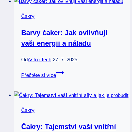
Jaký
vybrat
Čakry
pro
vaši
Barvy čaker: Jak ovlivňují
harmonii
vaši energii a náladu
Od
Astro Tech
27. 7. 2025
Barvy
Přečtěte si více
čaker:
Jak
ovlivňují
vaši
Čakry
energii
a
Čakry: Tajemství vaší vnitřní
náladu