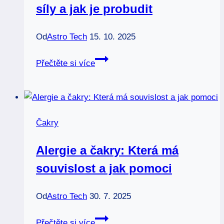
síly a jak je probudit
Od
Astro Tech
15. 10. 2025
Čakry:
Přečtěte si více
Tajemství
vaší
vnitřní
síly
Čakry
a
jak
Alergie a čakry: Která má
je
souvislost a jak pomoci
probudit
Od
Astro Tech
30. 7. 2025
Alergie
Přečtěte si více