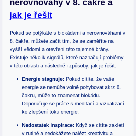
nerovnováhy v 8.⁣ čakře ⁣a
jak je řešit
Pokud se potýkáte ⁤s blokádami a nerovnováhami ⁣v
8. čakře, můžete začít tím, že se⁣ zaměříte na
vyšší vědomí a otevření ‍této tajemné brány.
Existuje několik signálů, které ‍naznačují problémy
v této⁢ oblasti a následně i způsoby, jak je řešit:
Energie stagnuje:
Pokud cítíte, že ‌vaše
energie se nemůže volně pohybovat⁤ skrz 8.
čakru, může to znamenat blokádu.
Doporučuje se⁤ práce s meditací a vizualizací
ke ​zlepšení toku energie.
Nedostatek inspirace:
Když se cítíte zakletí‍
v rutině a nedokážete nalézt kreativitu a