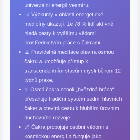
univerzální energií vesmíru.
📊 Výzkumy v oblasti energetické
medicíny ukazují, že 78 % lidí aktivně
hledá cesty k vyššímu vědomí
prostřednictvím práce s čakrami.
🧘 Pravidelná meditace otevírá osmou
čakru a umožňuje přístup k
transcendentním stavům mysli během 12
týdnů praxe.
✨ Osmá čakra neboli „hvězdná brána“
přesahuje tradiční systém sedmi hlavních
čaker a otevírá cestu k hlubším úrovním
duchovního rozvoje.
🌌 Čakra propojuje osobní vědomí s
kosmickou energií a funguje jako