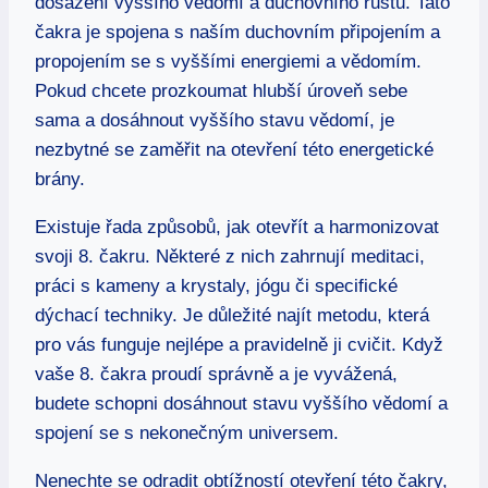
dosažení vyššího vědomí ⁢a duchovního růstu. Tato
čakra je spojena s naším duchovním připojením a
propojením se s vyššími energiemi a vědomím.
Pokud ‌chcete prozkoumat hlubší úroveň sebe
sama a dosáhnout vyššího stavu vědomí, je
nezbytné se zaměřit na otevření této energetické⁣
brány.
Existuje řada způsobů, jak otevřít a harmonizovat
svoji 8. čakru. Některé‍ z nich zahrnují meditaci,
⁤práci s kameny ⁤a krystaly, jógu či specifické
⁢dýchací ​techniky. ‌Je důležité najít metodu,​ která
pro ​vás funguje nejlépe a pravidelně ji cvičit. ⁤Když
vaše 8. čakra proudí správně a je vyvážená,
budete schopni dosáhnout stavu vyššího vědomí ⁣a
spojení ​se s ‍nekonečným ⁣universem.
Nenechte se odradit obtížností otevření této čakry,