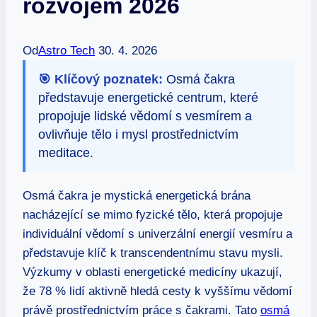
rozvojem 2026
Od
Astro Tech
30. 4. 2026
🎯 Klíčový poznatek:
Osmá čakra
představuje energetické centrum, které
propojuje lidské vědomí s vesmírem a
ovlivňuje tělo i mysl prostřednictvím
meditace.
Osmá čakra je mystická energetická brána
nacházející se mimo fyzické tělo, která propojuje
individuální vědomí s univerzální energií vesmíru a
představuje klíč k transcendentnímu stavu mysli.
Výzkumy v oblasti energetické medicíny ukazují,
že 78 % lidí aktivně hledá cesty k vyššímu vědomí
právě prostřednictvím práce s čakrami. Tato
osmá