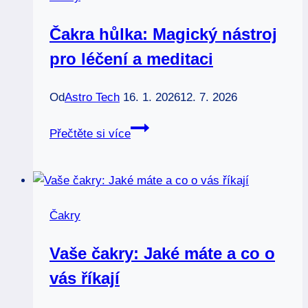
Čakra hůlka: Magický nástroj
pro léčení a meditaci
Od
Astro Tech
16. 1. 2026
12. 7. 2026
Čakra
Přečtěte si více
hůlka:
Magický
nástroj
pro
Čakry
léčení
a
Vaše čakry: Jaké máte a co o
meditaci
vás říkají