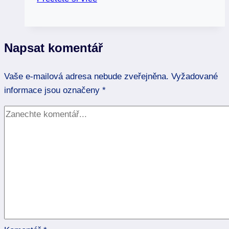
a
čakry:
Která
Napsat komentář
má
souvislost
Vaše e-mailová adresa nebude zveřejněna.
a
Vyžadované
informace jsou označeny
jak
*
pomoci