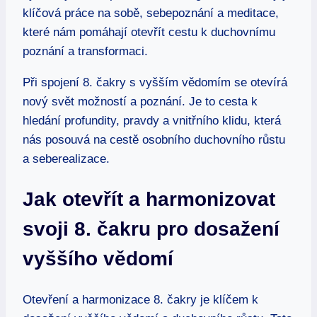
klíčová⁤ práce⁢ na sobě, sebepoznání a meditace,
které⁢ nám pomáhají otevřít⁤ cestu k duchovnímu
‌poznání a transformaci.
Při spojení 8. čakry s vyšším vědomím se otevírá
nový svět možností a poznání. Je to cesta k
hledání profundity, pravdy a vnitřního klidu, která
nás posouvá na cestě osobního⁤ duchovního růstu
a seberealizace.
Jak otevřít‌ a harmonizovat‌
svoji 8.⁢ čakru pro‍ dosažení
vyššího vědomí
Otevření a⁤ harmonizace 8. ⁣čakry je klíčem k