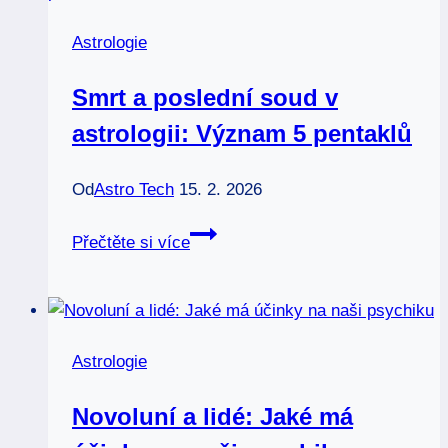
ovlivňuje
Astrologie
vaše
rozhodnutí
Smrt a poslední soud v
astrologii: Význam 5 pentaklů
Od
Astro Tech
15. 2. 2026
Smrt
Přečtěte si více
a
poslední
soud
v
Astrologie
astrologii:
Význam
Novoluní a lidé: Jaké má
5