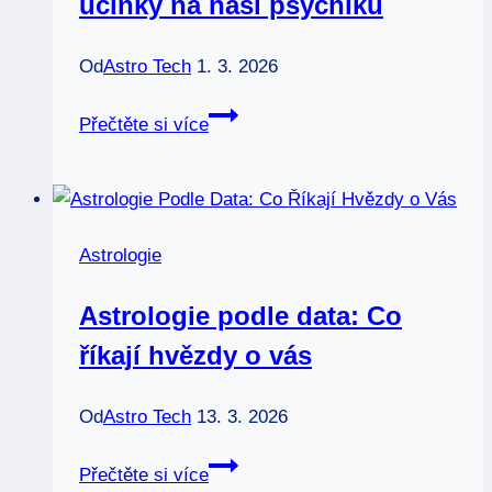
účinky na naši psychiku
pentaklů
Od
Astro Tech
1. 3. 2026
Novoluní
Přečtěte si více
a
lidé:
Jaké
má
Astrologie
účinky
na
Astrologie podle data: Co
naši
říkají hvězdy o vás
psychiku
Od
Astro Tech
13. 3. 2026
Astrologie
Přečtěte si více