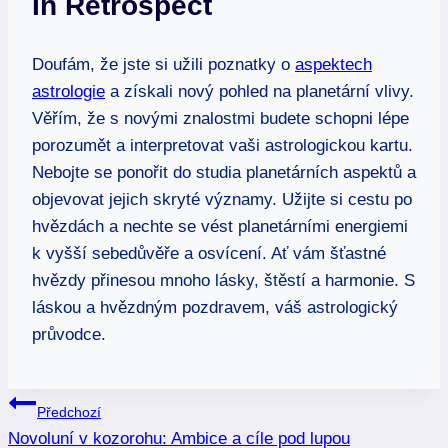
In Retrospect
Doufám, že jste si užili poznatky o
aspektech
astrologie
a získali nový pohled na planetární vlivy.
Věřím, že s novými znalostmi budete schopni lépe
porozumět a interpretovat vaši astrologickou kartu.
Nebojte se ponořit do studia planetárních aspektů a
objevovat jejich skryté významy. Užijte si cestu po
hvězdách a nechte se vést planetárními energiemi
k vyšší sebedůvěře a osvícení. Ať vám šťastné
hvězdy přinesou mnoho lásky, štěstí a harmonie. S
láskou a hvězdným pozdravem, váš astrologický
průvodce.
Navigace
Předchozí
Novoluní v kozorohu: Ambice a cíle pod lupou