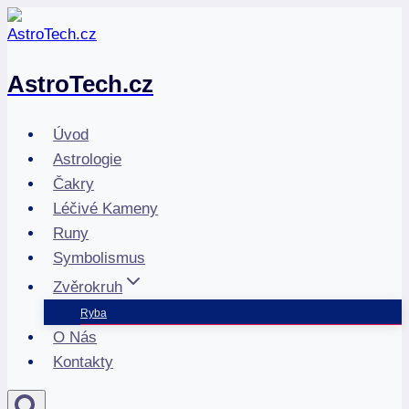
Přeskočit
na
obsah
AstroTech.cz
Úvod
Astrologie
Čakry
Léčivé Kameny
Runy
Symbolismus
Zvěrokruh
Ryba
O Nás
Kontakty