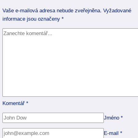
s
Vaše e-mailová adresa nebude zveřejněna.
ním
Vyžadované
informace jsou označeny
vyjít
*
v
novém
kurzu
Komentář
*
Jméno
*
E-mail
*