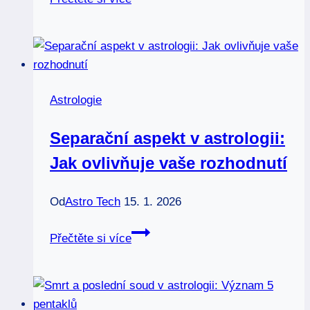
v
astrologii:
Jak
se
počítá
Astrologie
a
co
Separační aspekt v astrologii:
pro
Jak ovlivňuje vaše rozhodnutí
vás
znamená
Od
Astro Tech
15. 1. 2026
Separační
Přečtěte si více
aspekt
v
astrologii:
Jak