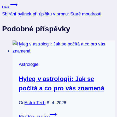
pro
Další
příspěvek
Sbírání bylinek při úplňku v srpnu: Staré moudrosti
Podobné příspěvky
Astrologie
Hyleg v astrologii: Jak se
počítá a co pro vás znamená
Od
Astro Tech
8. 4. 2026
Hyleg
Přečtěte si více