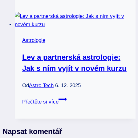
podle
data:
Co
říkají
hvězdy
Astrologie
o
vás
Lev a partnerská astrologie:
Jak s ním vyjít v novém kurzu
Od
Astro Tech
6. 12. 2025
Lev
Přečtěte si více
a
partnerská
astrologie:
Napsat komentář
Jak