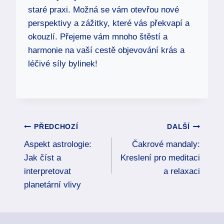
staré praxi. Možná se vám otevřou nové
perspektivy a zážitky, které vás překvapí a
okouzlí. Přejeme vám mnoho štěstí a
harmonie na vaší cestě objevování krás a
léčivé síly bylinek!
Navigace
PŘEDCHOZÍ
DALŠÍ
Aspekt astrologie:
Čakrové mandaly:
pro
Jak číst a
Kreslení pro meditaci
příspěvek
interpretovat
a relaxaci
planetární vlivy