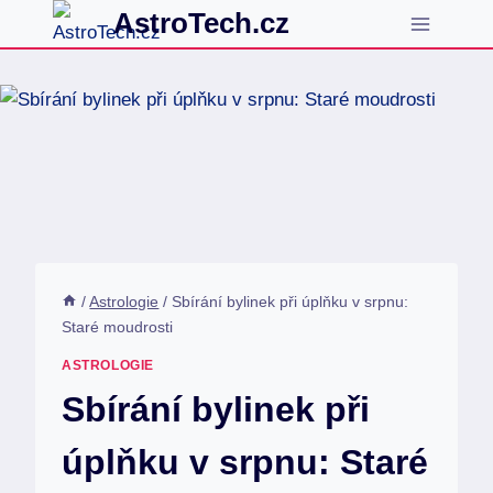
Přeskočit
AstroTech.cz
na
obsah
/
Astrologie
/
Sbírání bylinek při úplňku v srpnu:
Staré moudrosti
ASTROLOGIE
Sbírání bylinek při
úplňku v srpnu: Staré