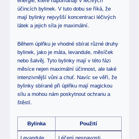
energie, které napomáhají v léčivých
účincích bylinek. V tuto dobu se říká, že
mají bylinky nejvyšší koncentraci léčivých
látek a jejich síla je maximální.
Během úplňku je vhodné sbírat různé druhy
bylinek, jako je máta, levandule, měsíček
nebo šalvěj. Tyto bylinky mají v této fázi
měsíce nejen maximální účinnost, ale také
intenzivnější vůni a chuť. Navíc se věří, že
bylinky sbírané při úplňku mají magickou
sílu a mohou nám poskytnout ochranu a
štěstí.
Bylinka
Použití
Levandule
Léčení nespavosti