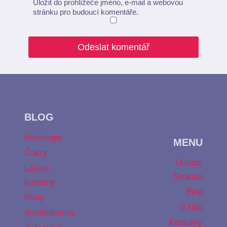
Uložit do prohlížeče jméno, e-mail a webovou
stránku pro budoucí komentáře.
BLOG
Astrologie
MENU
Čakry
Úvodní
Léčivé
Stránka
Kameny
Blog
Runy
O Nás
Symbolismus
Kontakty