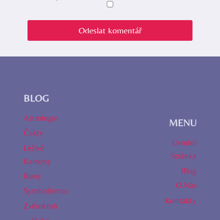
BLOG
Astrologie
MENU
Čakry
Úvodní
Léčivé
Stránka
Kameny
Blog
Runy
O Nás
Symbolismus
Kontakty
Zvěrokruh