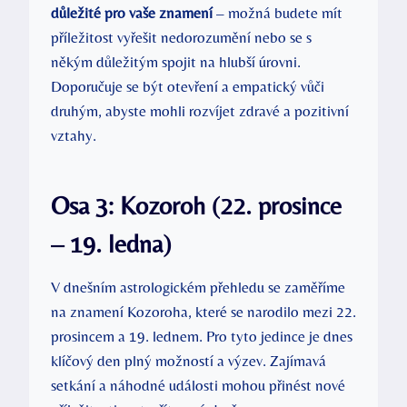
důležité pro vaše znamení
– možná budete mít
příležitost vyřešit nedorozumění nebo se s
někým důležitým spojit na hlubší úrovni.
Doporučuje se být otevření a empatický vůči
druhým, abyste mohli rozvíjet zdravé a pozitivní
vztahy.
Osa 3: Kozoroh (22. prosince
– 19. ledna)
V dnešním astrologickém přehledu se zaměříme
na znamení Kozoroha, které se narodilo mezi 22.
prosincem a 19. lednem. Pro tyto jedince je dnes
klíčový den plný možností a výzev. Zajímavá
setkání a náhodné události mohou přinést nové