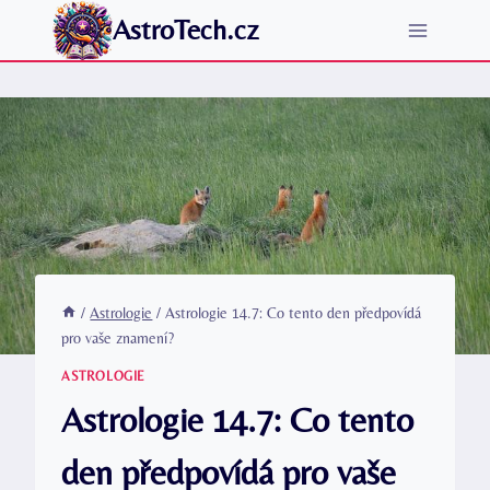
Přeskočit
AstroTech.cz
na
obsah
/
Astrologie
/
Astrologie 14.7: Co tento den předpovídá
pro vaše znamení?
ASTROLOGIE
Astrologie 14.7: Co tento
den předpovídá pro vaše