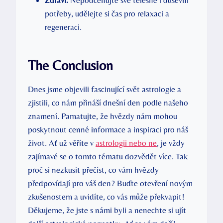
Zdraví:
Nepodceňujte své tělesné i duševní
potřeby, udělejte si čas pro relaxaci a
regeneraci.
The Conclusion
Dnes jsme objevili fascinující svět astrologie a
zjistili, co nám přináší dnešní den podle našeho
znamení. Pamatujte, že hvězdy nám mohou
poskytnout cenné informace a inspiraci pro náš
život. Ať už věříte v
astrologii nebo ne
, je vždy
zajímavé se o tomto tématu dozvědět více. Tak
proč si nezkusit přečíst, co vám hvězdy
předpovídají pro váš den? Buďte otevření novým
zkušenostem a uvidíte, co vás může překvapit!
Děkujeme, že jste s námi byli a nenechte si ujít