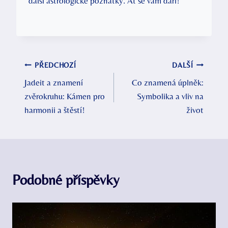
další astrologické poznatky. Ať se vám daří!
Navigace
PŘEDCHOZÍ
DALŠÍ
Jadeit a znamení
Co znamená úplněk:
pro
zvěrokruhu: Kámen pro
Symbolika a vliv na
příspěvek
harmonii a štěstí!
život
Podobné příspěvky