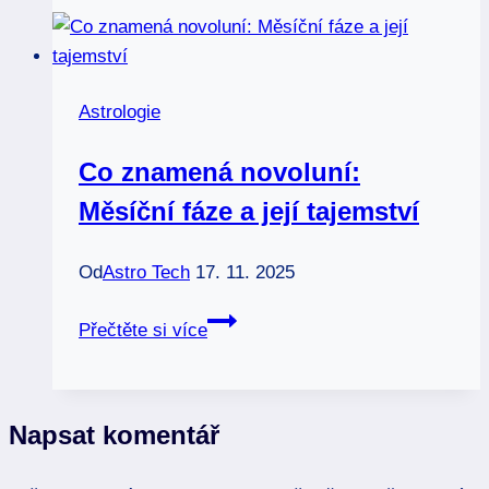
lvu:
Uvolněte
svou
vnitřní
Astrologie
sílu
a
Co znamená novoluní:
odvahu
Měsíční fáze a její tajemství
Od
Astro Tech
17. 11. 2025
Co
Přečtěte si více
znamená
novoluní:
Měsíční
Napsat komentář
fáze
a