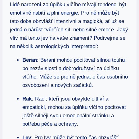
Lidé narození za úplňku vlčího mívají tendenci být
emotivně nabití a plni energie. Pro ně může být
tato doba obzvlášť intenzivní a magická, ať už se
jedná o nárůst tvůrčích sil, nebo silné emoce. Jaký
vliv má tento jev na vaše znamení? Podívejme se
na několik astrologických interpretací:
Beran:
Berani mohou pociťovat silnou touhu
po nezávislosti a dobrodružství za úplňku
vlčího. Může se pro ně jednat o čas osobního
osvobození a nových začátků.
Rak:
Raci, kteří jsou obvykle citliví a
empatickí, mohou za úplňku vlčího pociťovat
ještě silněji svou emocionální stránku a
potřebu péče a ochrany.
Lev:
Pro lvy může být tento čas obzvlášť