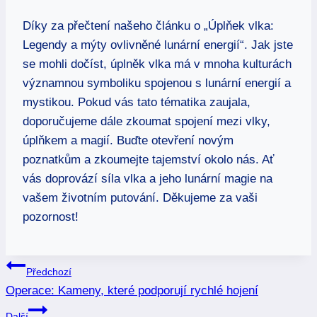
Díky za přečtení našeho článku o „Úplňek vlka:
Legendy a mýty ovlivněné lunární energií“. Jak jste
se mohli dočíst, úplněk vlka má v mnoha kulturách
významnou symboliku spojenou s lunární energií a
mystikou. Pokud vás tato tématika zaujala,
doporučujeme dále zkoumat spojení mezi vlky,
úplňkem a magií. Buďte otevření novým
poznatkům a zkoumejte tajemství okolo nás. Ať
vás doprovází síla vlka a jeho lunární magie na
vašem životním putování. Děkujeme za vaši
pozornost!
Navigace
Předchozí
Operace: Kameny, které podporují rychlé hojení
pro
Další