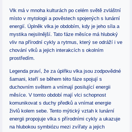
Vlk má v mnoha kulturách po celém světě zvláštní
místo v mytologii a pověstech spojených s lunární
energií. Úplněk vlka je obdobím, kdy je jeho síla a
mystika nejsilnější. Tato fáze měsíce má hluboký
vliv na přírodní cykly a rytmus, který se odráží i ve
chování vlků a jejich interakcích s okolním
prostředím.
Legenda praví, že za úplňku vlka jsou zodpovědné
šamani, kteří se během této fáze spojují s
duchovním světem a vnímají posilující energii
měsíce. V tomto období mají vlci schopnost
komunikovat s duchy předků a vnímat energie
živlů kolem sebe. Tento mýtický vztah k lunární
energii propojuje vlka s přírodními cykly a ukazuje
na hlubokou symbiózu mezi zvířaty a jejich