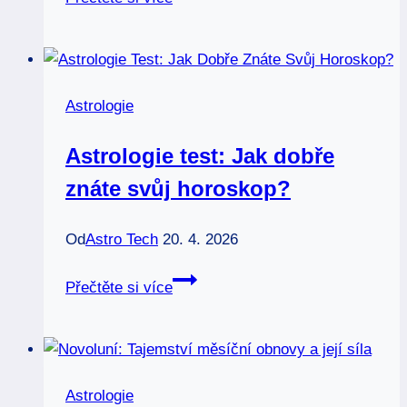
ve
varholmu:
Magické
noci
Astrologie
ve
švédské
Astrologie test: Jak dobře
divočině
znáte svůj horoskop?
Od
Astro Tech
20. 4. 2026
Astrologie
Přečtěte si více
test:
Jak
dobře
znáte
Astrologie
svůj