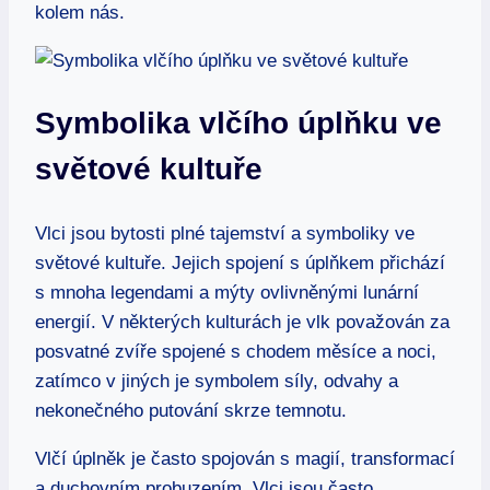
kolem nás.
Symbolika vlčího úplňku ve
světové kultuře
Vlci jsou bytosti plné tajemství a symboliky ve
světové kultuře. Jejich spojení s úplňkem přichází
s mnoha legendami a mýty ovlivněnými lunární
energií. V některých kulturách je vlk považován za
posvatné zvíře spojené s chodem měsíce a noci,
zatímco v jiných je symbolem síly, odvahy a
nekonečného putování skrze temnotu.
Vlčí úplněk je často spojován s magií, transformací
a duchovním probuzením. Vlci jsou často