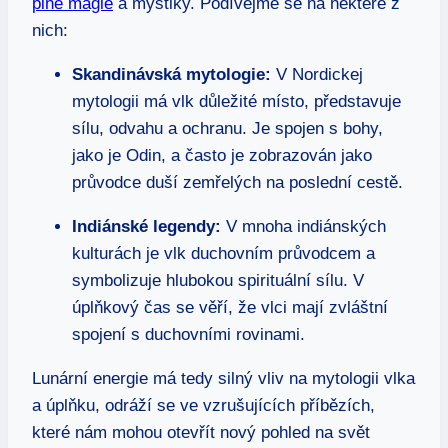
plné magie
a mystiky. Podívejme se na některé z
nich:
Skandinávská mytologie:
V Nordickej
mytologii má vlk důležité místo, představuje
sílu, odvahu a ochranu. Je spojen s bohy,
jako je Odin, a často je zobrazován jako
průvodce duší zemřelých na poslední cestě.
Indiánské legendy:
V mnoha indiánských
kulturách je vlk duchovním průvodcem a
symbolizuje hlubokou spirituální sílu. V
úplňkový čas se věří, že vlci mají zvláštní
spojení s duchovními rovinami.
Lunární energie má tedy silný vliv na mytologii vlka
a úplňku, odráží se ve vzrušujících příbězích,
které nám mohou otevřít nový pohled na svět