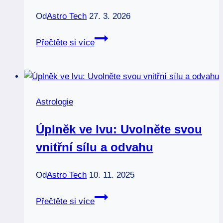
Od
Astro Tech
27. 3. 2026
Astronomický
Přečtěte si více
úplněk:
Kdy
a
kde
Astrologie
ho
nejlépe
Úplněk ve lvu: Uvolněte svou
pozorovat
vnitřní sílu a odvahu
Od
Astro Tech
10. 11. 2025
Úplněk
Přečtěte si více
ve