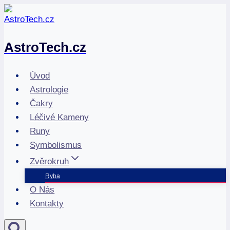
Přeskočit
na
obsah
AstroTech.cz
Úvod
Astrologie
Čakry
Léčivé Kameny
Runy
Symbolismus
Zvěrokruh
Ryba
O Nás
Kontakty