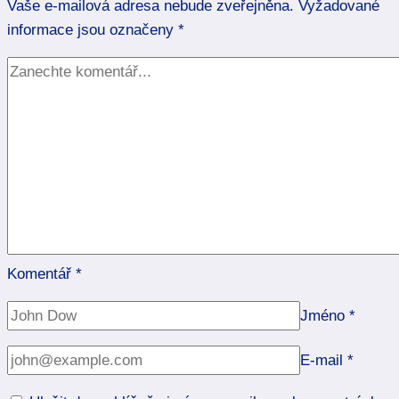
Vaše e-mailová adresa nebude zveřejněna.
její
Vyžadované
informace jsou označeny
tajemství
*
Komentář
*
Jméno
*
E-mail
*