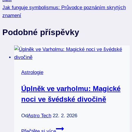
příspěvek
Jak funguje symbolismus: Průvodce poznáním skrytých
znamení
Podobné příspěvky
Astrologie
Úplněk ve varholmu: Magické
noci ve švédské divočině
Od
Astro Tech
22. 2. 2026
Úplněk
Přečtěte si více