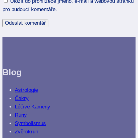
Uložit do prohlížeče jméno, e-mail a webovou stránku
pro budoucí komentáře.
Blog
Astrologie
Čakry
Léčivé Kameny
Runy
Symbolismus
Zvěrokruh