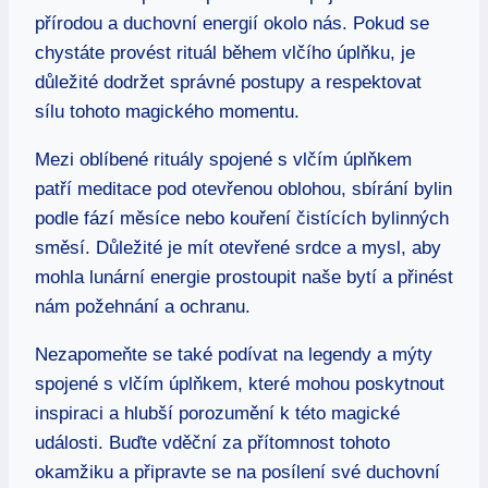
přírodou a duchovní energií okolo nás. Pokud se
chystáte provést rituál během vlčího úplňku, je
důležité dodržet správné postupy a respektovat
sílu tohoto magického momentu.
Mezi oblíbené rituály spojené s vlčím úplňkem
patří meditace pod otevřenou oblohou, sbírání bylin
podle fází měsíce nebo kouření čistících bylinných
směsí. Důležité je mít otevřené srdce a mysl, aby
mohla lunární energie prostoupit naše bytí a přinést
nám požehnání a ochranu.
Nezapomeňte se také podívat na legendy a mýty
spojené s vlčím úplňkem, které mohou poskytnout
inspiraci a hlubší porozumění k této magické
události. Buďte vděční za přítomnost tohoto
okamžiku a připravte se na posílení své duchovní