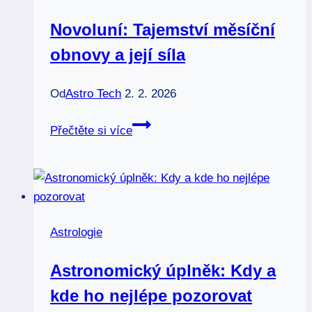
horoskop?
Novoluní: Tajemství měsíční
obnovy a její síla
Od
Astro Tech
2. 2. 2026
Novoluní:
Přečtěte si více
Tajemství
měsíční
obnovy
a
její
Astrologie
síla
Astronomický úplněk: Kdy a
kde ho nejlépe pozorovat