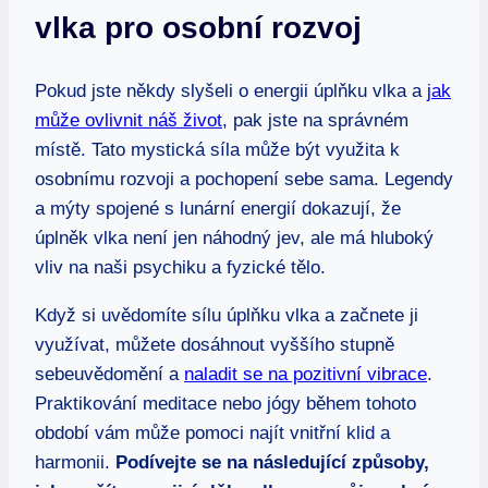
vlka pro osobní rozvoj
Pokud jste někdy slyšeli o energii úplňku vlka a
jak
může ovlivnit náš život
, pak jste na správném
místě. Tato mystická síla může být využita k
osobnímu rozvoji a pochopení sebe sama. Legendy
a mýty spojené s lunární energií dokazují, že
úplněk vlka není jen náhodný jev, ale má hluboký
vliv na naši psychiku a fyzické tělo.
Když si uvědomíte sílu úplňku vlka a začnete ji
využívat, můžete dosáhnout vyššího stupně
sebeuvědomění a
naladit se na pozitivní vibrace
.
Praktikování meditace nebo jógy během tohoto
období vám může pomoci najít vnitřní klid a
harmonii.
Podívejte se na následující způsoby,