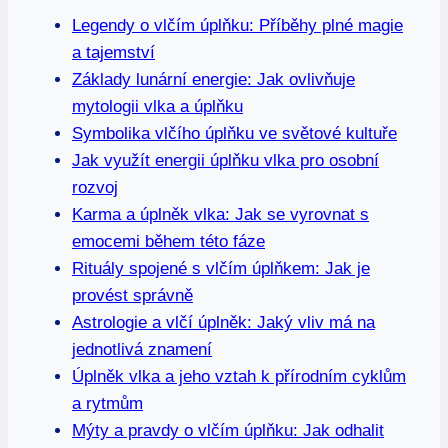
Legendy o vlčím úplňku: Příběhy plné magie
a tajemství
Základy lunární energie: Jak ovlivňuje
mytologii vlka a úplňku
Symbolika vlčího úplňku ve světové kultuře
Jak využít energii úplňku vlka pro osobní
rozvoj
Karma a úplněk vlka: Jak se vyrovnat s
emocemi během této fáze
Rituály spojené s vlčím úplňkem: Jak je
provést správně
Astrologie a vlčí úplněk: Jaký vliv má na
jednotlivá znamení
Úplněk vlka a jeho vztah k přírodním cyklům
a rytmům
Mýty a pravdy o vlčím úplňku: Jak odhalit