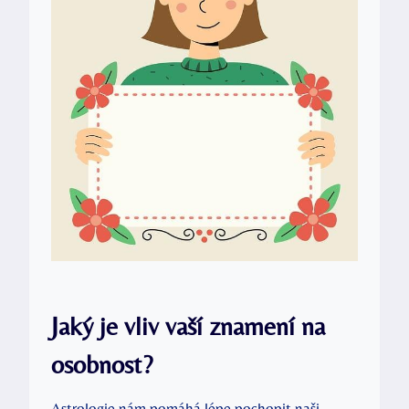
Jaký‌ je⁣ vliv vaší znamení ‍na
osobnost?
Astrologie nám pomáhá lépe pochopit ⁣naši