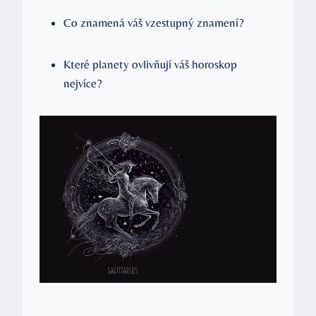
Co ⁢znamená váš vzestupný⁤ znamení?
Které planety ovlivňují váš horoskop
nejvíce?