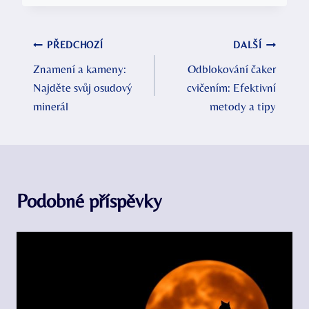
Navigace
PŘEDCHOZÍ
DALŠÍ
Znamení a kameny:
Odblokování čaker
pro
Najděte svůj osudový
cvičením: Efektivní
příspěvek
minerál
metody a tipy
Podobné příspěvky