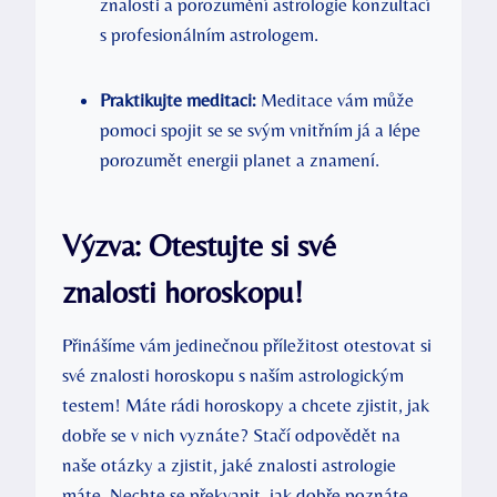
znalosti a porozumění astrologie konzultací
s profesionálním astrologem.
Praktikujte meditaci:
Meditace vám ⁤může
pomoci spojit se se svým vnitřním já a lépe ​
porozumět energii planet a ​znamení.
Výzva: ​Otestujte si své
znalosti horoskopu!
Přinášíme vám ‌jedinečnou příležitost otestovat si
své znalosti horoskopu s naším astrologickým
testem! Máte‌ rádi ‌horoskopy a chcete zjistit, jak
dobře se v ⁢nich vyznáte? Stačí odpovědět na⁣
naše otázky a zjistit, jaké znalosti ‍astrologie
máte. Nechte se překvapit, jak dobře poznáte