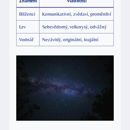
Znamení
Vlastnosti
Blíženci
Komunikativní, zvědaví, proměnliví
Lev
Sebevědomý, velkorysý, odvážný
Vodnář
Nezávislý, ‍originální, loajální