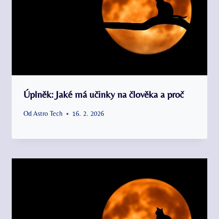
Úplněk: Jaké má učinky na člověka a proč
Od
Astro Tech
16. 2. 2026