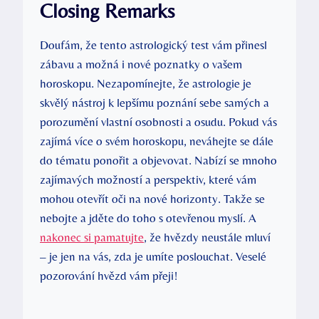
Closing Remarks
Doufám, že tento astrologický test ⁢vám přinesl
zábavu a⁢ možná i nové poznatky o vašem
horoskopu. Nezapomínejte, že astrologie je
skvělý ​nástroj k lepšímu poznání sebe samých a
porozumění vlastní osobnosti a osudu. Pokud vás
zajímá více o svém horoskopu, neváhejte se dále
do tématu ponořit a objevovat. Nabízí se mnoho
zajímavých ‍možností a perspektiv, které vám⁢
mohou otevřít oči na⁤ nové horizonty. Takže⁢ se
nebojte a jděte do toho s otevřenou myslí. A
nakonec si pamatujte
, že hvězdy neustále mluví
– je ⁢jen na vás, zda je umíte poslouchat. Veselé
pozorování hvězd vám ⁢přeji!