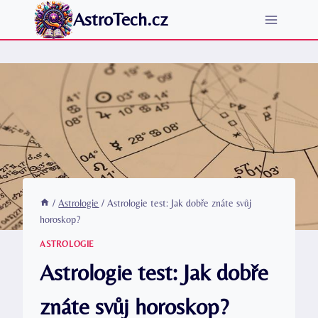
Přeskočit
AstroTech.cz
na
obsah
/
Astrologie
/
Astrologie test: Jak dobře znáte svůj
horoskop?
ASTROLOGIE
Astrologie test: Jak dobře
znáte svůj horoskop?