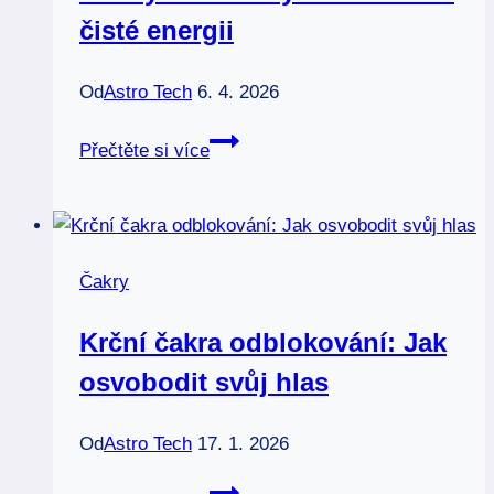
čisté energii
dělat
Od
Astro Tech
6. 4. 2026
Jak
Přečtěte si více
vyčistit
čakry:
Průvodce
k
Čakry
čisté
energii
Krční čakra odblokování: Jak
osvobodit svůj hlas
Od
Astro Tech
17. 1. 2026
Krční