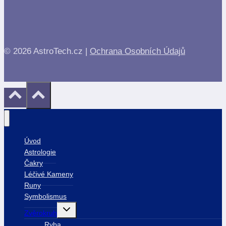
© 2026 AstroTech.cz |
Ochrana Osobních Údajů
Úvod
Astrologie
Čakry
Léčivé Kameny
Runy
Symbolismus
Toggle
Zvěrokruh
child
menu
Ryba