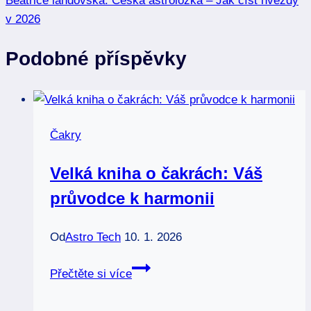
Beatrice landovská: Česká astroložka – Jak číst hvězdy
v 2026
Podobné příspěvky
Čakry
Velká kniha o čakrách: Váš
průvodce k harmonii
Od
Astro Tech
10. 1. 2026
Velká
Přečtěte si více
kniha
o