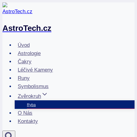
Přeskočit
na
obsah
AstroTech.cz
Úvod
Astrologie
Čakry
Léčivé Kameny
Runy
Symbolismus
Zvěrokruh
Ryba
O Nás
Kontakty