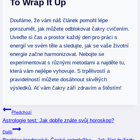
To Wrap It Up
Doufáme, že vám náš článek pomohl lépe
porozumět, jak můžete odblokovat čakry cvičením.
Uveďte si čas a prostor každý den pro práci s
energií ve svém těle a sledujte, jak se vaše životní
energie začne harmonizovat. Nebojte se
experimentovat s různými metodami a najděte tu,
která vám nejlépe vyhovuje. S trpělivostí a
pravidelností můžete dosáhnout skvělých
výsledků. Ať vám čakry září zdravím a štěstím!
Navigace
Předchozí
Astrologie test: Jak dobře znáte svůj horoskop?
pro
Další
příspěvek