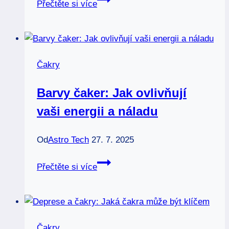
Přečtěte si více
čakra
odblokování:
Jak
osvobodit
Čakry
svůj
hlas
Barvy čaker: Jak ovlivňují
vaši energii a náladu
Od
Astro Tech
27. 7. 2025
Barvy
Přečtěte si více
čaker:
Jak
ovlivňují
vaši
Čakry