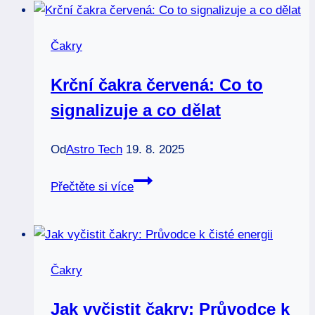
čakrách:
Váš
Čakry
průvodce
k
Krční čakra červená: Co to
harmonii
signalizuje a co dělat
Od
Astro Tech
19. 8. 2025
Krční
Přečtěte si více
čakra
červená:
Co
to
Čakry
signalizuje
a
Jak vyčistit čakry: Průvodce k
co