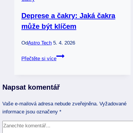
energii
a
Deprese a čakry: Jaká čakra
náladu
může být klíčem
Od
Astro Tech
5. 4. 2026
Deprese
Přečtěte si více
a
čakry:
Jaká
Napsat komentář
čakra
může
Vaše e-mailová adresa nebude zveřejněna.
být
Vyžadované
informace jsou označeny
klíčem
*