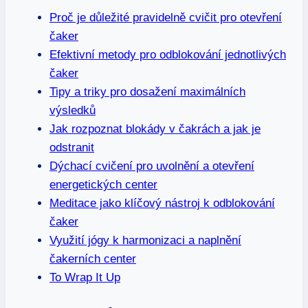
Proč je důležité pravidelně cvičit pro otevření
čaker
Efektivní metody pro odblokování jednotlivých
čaker
Tipy a triky pro dosažení maximálních
výsledků
Jak rozpoznat blokády v čakrách a jak je
odstranit
Dýchací cvičení pro uvolnění a otevření
energetických center
Meditace jako klíčový nástroj k odblokování
čaker
Využití jógy k harmonizaci a naplnění
čakerních center
To Wrap It Up