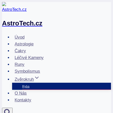
Přeskočit
na
obsah
AstroTech.cz
Úvod
Astrologie
Čakry
Léčivé Kameny
Runy
Symbolismus
Zvěrokruh
Ryba
O Nás
Kontakty