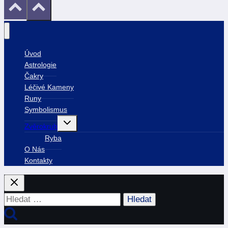
Úvod
Astrologie
Čakry
Léčivé Kameny
Runy
Symbolismus
Toggle
Zvěrokruh
child
menu
Ryba
O Nás
Kontakty
Vyhledávání