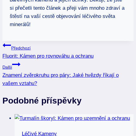
si přečetli tento článek a přeji vám mnoho zdraví a
štěstí na vaší cestě objevování léčivého světa
minerálů!
Navigace
Předchozí
Fluorit: Kámen pro rovnováhu a ochranu
pro
Další
příspěvek
Znamení zvěrokruhu pro páry: Jaké hvězdy říkají o
vašem vztahu?
Podobné příspěvky
Léčivé Kameny