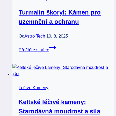
Turmalín škoryl: Kámen pro
uzemnění a ochranu
Od
Astro Tech
10. 8. 2025
Turmalín
Přečtěte si více
škoryl:
Kámen
pro
uzemnění
a
Léčivé Kameny
ochranu
Keltské léčivé kameny:
Starodávná moudrost a síla