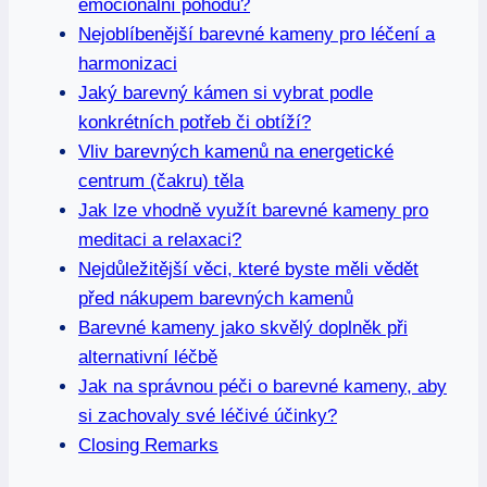
emocionální pohodu?
Nejoblíbenější barevné kameny pro léčení a
harmonizaci
Jaký barevný kámen si vybrat podle
konkrétních potřeb či obtíží?
Vliv barevných kamenů na energetické
centrum (čakru) těla
Jak lze vhodně využít barevné kameny pro
meditaci a relaxaci?
Nejdůležitější věci, které byste měli vědět
před nákupem barevných kamenů
Barevné kameny jako skvělý doplněk při
alternativní léčbě
Jak na správnou péči o barevné kameny, aby
si zachovaly své léčivé účinky?
Closing Remarks