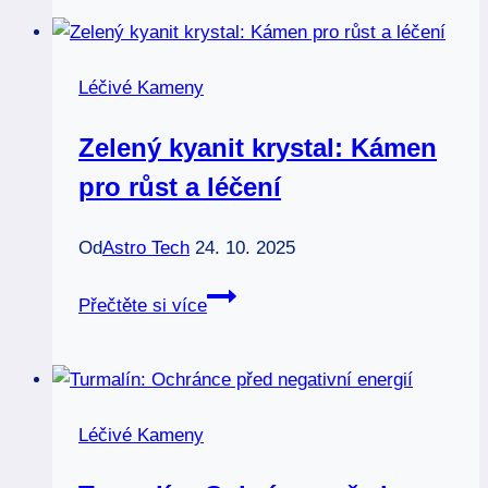
Tajemství
krásy
a
Léčivé Kameny
síly
Zelený kyanit krystal: Kámen
pro růst a léčení
Od
Astro Tech
24. 10. 2025
Zelený
Přečtěte si více
kyanit
krystal:
Kámen
pro
Léčivé Kameny
růst
a