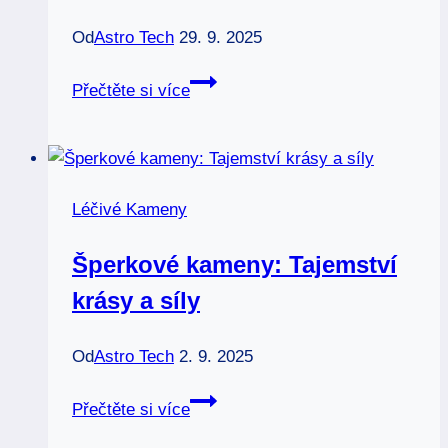
Od
Astro Tech
29. 9. 2025
Keltské
Přečtěte si více
léčivé
kameny:
Starodávná
moudrost
Léčivé Kameny
a
síla
Šperkové kameny: Tajemství
krásy a síly
Od
Astro Tech
2. 9. 2025
Šperkové
Přečtěte si více
kameny: