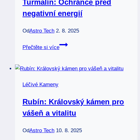
Turmalín: Ochránce před
léčení
negativní energií
Od
Astro Tech
2. 8. 2025
Turmalín:
Přečtěte si více
Ochránce
před
negativní
energií
Léčivé Kameny
Rubín: Královský kámen pro
vášeň a vitalitu
Od
Astro Tech
10. 8. 2025