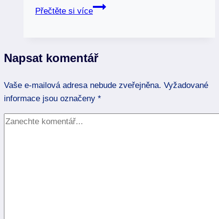
Rubín:
Přečtěte si více
Královský
kámen
pro
Napsat komentář
vášeň
a
Vaše e-mailová adresa nebude zveřejněna.
vitalitu
Vyžadované
informace jsou označeny
*