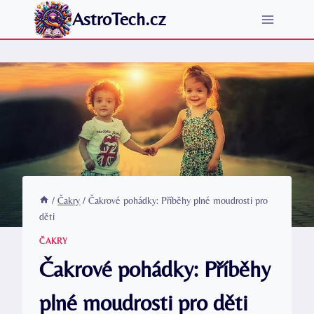
Přeskočit
AstroTech.cz
na
obsah
/
Čakry
/
Čakrové pohádky: Příběhy plné moudrosti pro
děti
ČAKRY
Čakrové pohádky: Příběhy
plné moudrosti pro děti