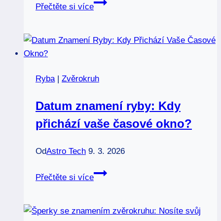
Fungující
Přečtěte si více
znamení
zvěrokruhu:
Která
kombinace
vítězí?
Ryba
|
Zvěrokruh
Datum znamení ryby: Kdy
přichází vaše časové okno?
Od
Astro Tech
9. 3. 2026
Datum
Přečtěte si více
znamení
ryby:
Kdy