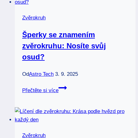
přichází
vaše
Zvěrokruh
časové
okno?
Šperky se znamením
zvěrokruhu: Nosíte svůj
osud?
Od
Astro Tech
3. 9. 2025
Šperky
Přečtěte si více
se
znamením
zvěrokruhu:
Nosíte
svůj
Zvěrokruh
osud?