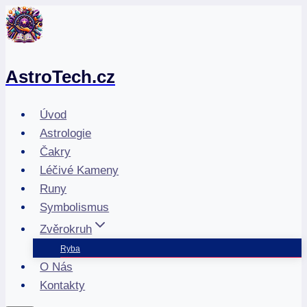
Přeskočit
na
obsah
AstroTech.cz
Úvod
Astrologie
Čakry
Léčivé Kameny
Runy
Symbolismus
Zvěrokruh
Ryba
O Nás
Kontakty