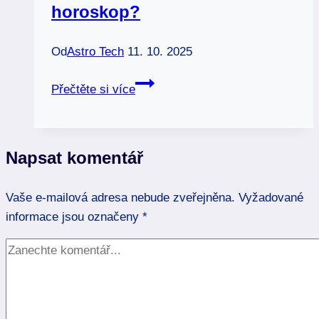
horoskop?
Od
Astro Tech
11. 10. 2025
Čínské
Přečtěte si více
znamení
ryby:
Co
Napsat komentář
o
vás
Vaše e-mailová adresa nebude zveřejněna.
říká
Vyžadované
informace jsou označeny
váš
*
východní
horoskop?