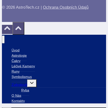
© 2026 AstroTech.cz |
Ochrana Osobních Údajů
Úvod
Astrologie
Čakry
Léčivé Kameny
Runy
Symbolismus
Toggle
Zvěrokruh
child
menu
Ryba
O Nás
Kontakty