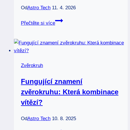
Od
Astro Tech
11. 4. 2026
Jak
Přečtěte si více
se
k
sobě
hodí
znamení
Zvěrokruh
beran
a
Fungující znamení
ryba:
zvěrokruhu: Která kombinace
Výzva
nebo
vítězí?
harmonie?
Od
Astro Tech
10. 8. 2025