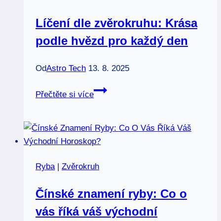
Líčení dle zvěrokruhu: Krása
podle hvězd pro každý den
Od
Astro Tech
13. 8. 2025
Líčení
Přečtěte si více
dle
zvěrokruhu:
Krása
podle
hvězd
Ryba
|
Zvěrokruh
pro
každý
Čínské znamení ryby: Co o
den
vás říká váš východní