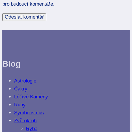
pro budoucí komentáře.
Blog
Astrologie
Čakry
Léčivé Kameny
Runy
Symbolismus
Zvěrokruh
Ryba