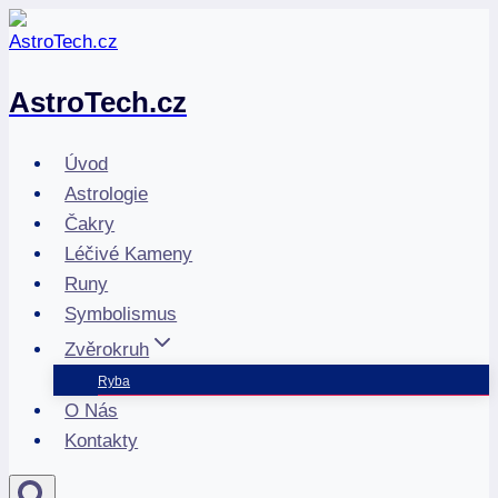
Přeskočit
na
obsah
AstroTech.cz
Úvod
Astrologie
Čakry
Léčivé Kameny
Runy
Symbolismus
Zvěrokruh
Ryba
O Nás
Kontakty