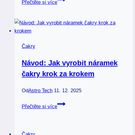
Přečtěte si více
posílit
první
čakru:
Základy
vaší
Čakry
životní
energie
Návod: Jak vyrobit náramek
čakry krok za krokem
Od
Astro Tech
11. 12. 2025
Návod:
Přečtěte si více
Jak
vyrobit
náramek
Čakry