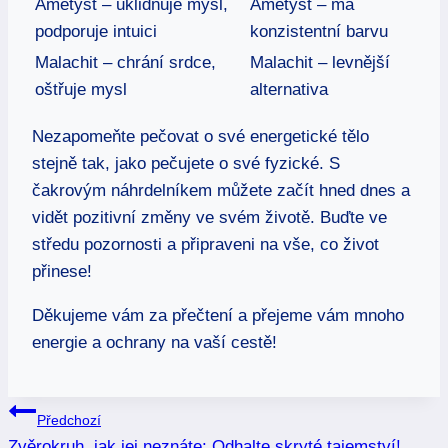
Ametyst – uklidňuje mysl,
Ametyst – má
podporuje intuici
konzistentní barvu
Malachit – chrání srdce,
Malachit – levnější
oštřuje mysl
alternativa
Nezapomeňte pečovat o své energetické tělo
stejně tak, jako pečujete o své fyzické. S
čakrovým náhrdelníkem můžete začít hned dnes a
vidět pozitivní změny ve svém životě. Buďte ve
středu pozornosti a připraveni na vše, co život
přinese!
Děkujeme vám za přečtení a přejeme vám mnoho
energie a ochrany na vaší cestě!
Navigace
Předchozí
Zvěrokruh, jak jej neznáte: Odhalte skryté tajemství!