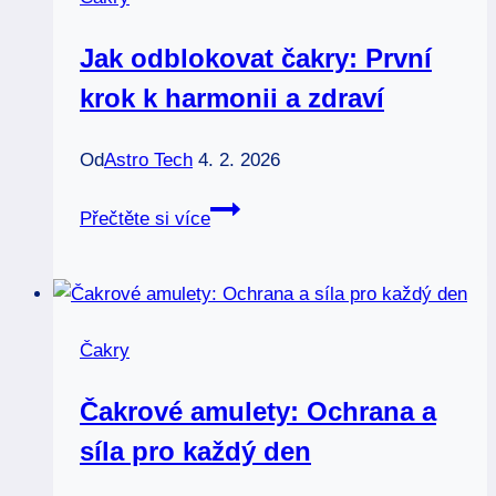
čakry
krok
Jak odblokovat čakry: První
za
krok k harmonii a zdraví
krokem
Od
Astro Tech
4. 2. 2026
Jak
Přečtěte si více
odblokovat
čakry:
První
krok
Čakry
k
harmonii
Čakrové amulety: Ochrana a
a
síla pro každý den
zdraví