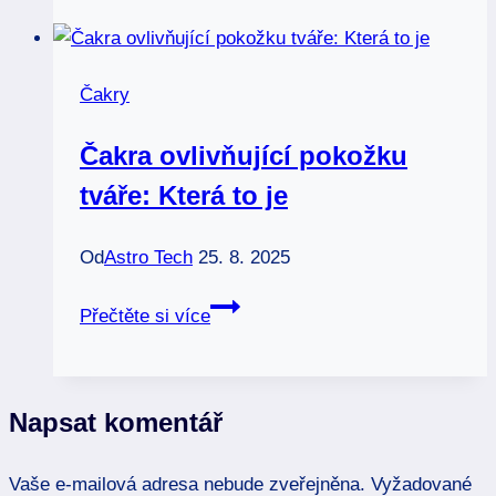
Klíč
k
hluboké
Čakry
vnitřní
transformaci
Čakra ovlivňující pokožku
tváře: Která to je
Od
Astro Tech
25. 8. 2025
Čakra
Přečtěte si více
ovlivňující
pokožku
tváře:
Napsat komentář
Která
to
Vaše e-mailová adresa nebude zveřejněna.
je
Vyžadované