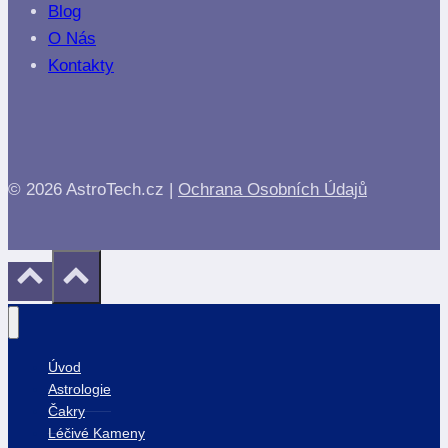
Blog
O Nás
Kontakty
© 2026 AstroTech.cz |
Ochrana Osobních Údajů
Úvod
Astrologie
Čakry
Léčivé Kameny