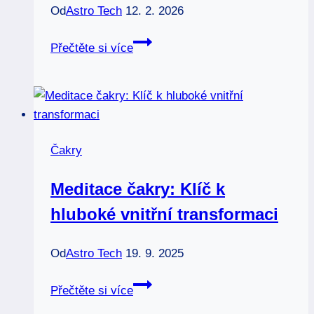
Od
Astro Tech
12. 2. 2026
Čakrové
Přečtěte si více
amulety:
Ochrana
a
síla
pro
Čakry
každý
den
Meditace čakry: Klíč k
hluboké vnitřní transformaci
Od
Astro Tech
19. 9. 2025
Meditace
Přečtěte si více
čakry: