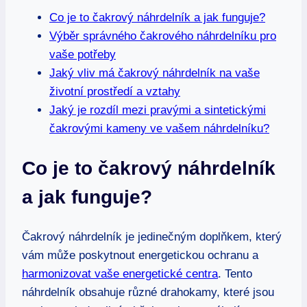
Co je to čakrový náhrdelník a jak funguje?
Výběr správného čakrového náhrdelníku pro
vaše potřeby
Jaký vliv má čakrový náhrdelník na vaše
životní prostředí a vztahy
Jaký je rozdíl mezi pravými a sintetickými
čakrovými kameny ve vašem náhrdelníku?
Co je to čakrový náhrdelník
a jak funguje?
Čakrový náhrdelník je jedinečným doplňkem, který
vám může poskytnout energetickou ochranu a
harmonizovat vaše energetické centra
. Tento
náhrdelník obsahuje různé drahokamy, které jsou