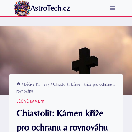
Přeskočit
AstroTech.cz
na
obsah
/
Léčivé Kameny
/
Chiastolit: Kámen kříže pro ochranu a
rovnováhu
LÉČIVÉ KAMENY
Chiastolit: Kámen kříže
pro ochranu a rovnováhu