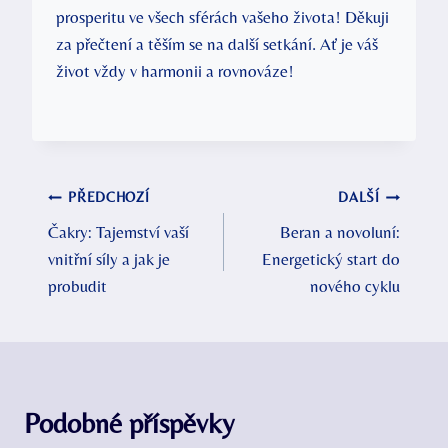
prosperitu ve všech sférách vašeho života! Děkuji
za přečtení a těším se na další setkání. Ať je váš
život vždy v harmonii a rovnováze!
Navigace
PŘEDCHOZÍ
DALŠÍ
Čakry: Tajemství vaší
Beran a novoluní:
pro
vnitřní síly a jak je
Energetický start do
příspěvek
probudit
nového cyklu
Podobné příspěvky