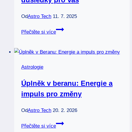
Od
Astro Tech
11. 7. 2025
Zatmění
Přečtěte si více
měsíce:
Astrologické
důsledky
pro
Astrologie
vás
Úplněk v beranu: Energie a
impuls pro změny
Od
Astro Tech
20. 2. 2026
Úplněk
Přečtěte si více
v