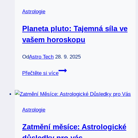
Astrologie
Planeta pluto: Tajemná síla ve
vašem horoskopu
Od
Astro Tech
28. 9. 2025
Planeta
Přečtěte si více
pluto:
Tajemná
síla
ve
Astrologie
vašem
horoskopu
Zatmění měsíce: Astrologické
důsledky pro vás