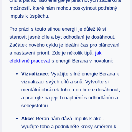
cílů a plánů. Tato energie‍ je plná⁤ nových​ začátků a
možností, které nám mohou poskytnout potřebný⁤
impuls k úspěchu.
Pro práci s touto ​silnou energií ​je důležité si
stanovit​ jasné cíle ‌a být odhodlaní je ‌dosáhnout.
Začátek nového‌ cyklu ​je ideální čas pro plánování⁤
a nastavení ⁢priorit.⁢ Zde je ‌několik ⁣tipů, ​
jak
efektivně pracovat
s ‌energií Berana v novoluní:
Vizualizace:
Využijte silné energie Berana k
vizualizaci svých‍ cílů a snů. Vytvořte si
mentální obrázek toho, co chcete dosáhnout,
a pracujte ‍na⁢ jejich naplnění ‍s odhodláním a
sebejistotou.
Akce:
Beran nám dává impuls k akci.
Využijte toho a ⁢podnikněte kroky směrem k