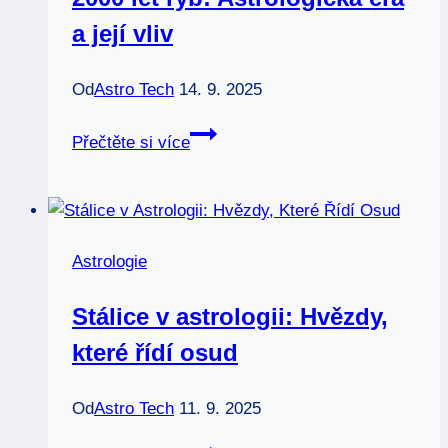
rituály
a její vliv
Od
Astro Tech
14. 9. 2025
2000
Přečtěte si více
let
ryb:
Astrologická
éra
Astrologie
a
její
Stálice v astrologii: Hvězdy,
vliv
které řídí osud
Od
Astro Tech
11. 9. 2025