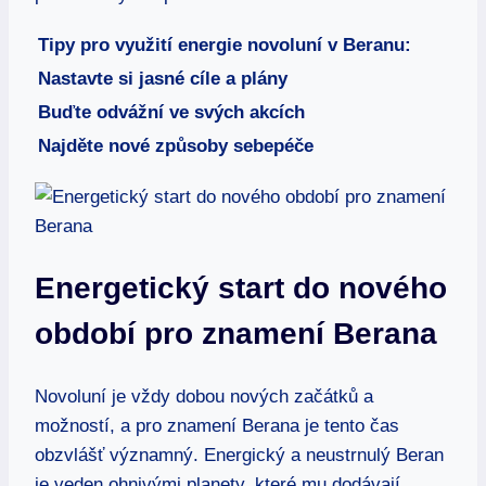
Tipy pro‌ využití energie novoluní v Beranu:
Nastavte si jasné cíle⁣ a plány
Buďte odvážní ve svých akcích
Najděte nové způsoby sebepéče
Energetický start do nového
​období pro znamení Berana
Novoluní je vždy dobou nových začátků a
možností, a ⁤pro znamení Berana je tento​ čas
obzvlášť významný. Energický‌ a neustrnulý Beran
je veden ‌ohnivými⁣ planety,‍ které mu dodávají