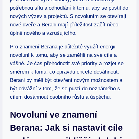
potřebnou sílu a odhodlání k tomu,‍ aby se pustil do⁣
nových výzev a projektů. S ⁣novoluním se⁤ otevírají⁢
nové dveře a‌ Berani mají ⁢příležitost začít něco
úplně​ nového⁣ a vzrušujícího.
Pro znamení Berana ​je důležité využít energii
novoluní k tomu, aby se zaměřili na své cíle a
vášně. Je čas přehodnotit své priority ‍a rozjet se
směrem k tomu, co ‌opravdu chcete‌ dosáhnout.⁤
Berani by ⁢měli⁤ být​ otevření ‍novým možnostem​ a‍
být odvážní⁤ v ​tom, že se pustí do neznámého s
cílem‍ dosáhnout ⁢osobního růstu a úspěchu.
Novoluní⁣ ve znamení
Berana: Jak si nastavit cíle