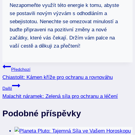
Nezapomeňte využít této energie k tomu, ⁢abyste
se postavili novým‍ výzvám s odhodláním ⁤a
sebejistotou. Nenechte ⁣se omezovat minulostí​ a
buďte ⁤připraveni ⁢na‌ pozitivní​ změny a ⁤nové
začátky, které vás čekají. Držím ‍vám palce⁣ na
vaší‌ cestě a ​děkuji ‍za přečtení!
Navigace
Předchozí
Chiastolit: Kámen kříže pro ochranu a rovnováhu
pro
Další
příspěvek
Malachit náramek: Zelená síla pro ochranu a léčení
Podobné příspěvky