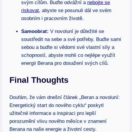
svým cílům.⁢ Buďte odvážní⁤ a ⁣
nebojte se
⁤riskovat
,​ abyste se posunuli dál⁢ ve svém
osobním ⁣i pracovním⁢ životě.
Samoobrat:
V novoluní je důležité se
soustředit na⁣ sebe a své potřeby. Buďte⁤ sami
sebou a​ buďte si vědomi své vlastní síly ⁣a
schopností, ⁣abyste​ mohli co nejlépe využít
energii Berana pro dosažení ⁣svých cílů.
Final Thoughts
Doufám, že​ vám ⁢dnešní článek⁣ „Beran ‌a ⁣novoluní:
Energetický⁤ start do nového‌ cyklu“ poskytl
užitečné informace a inspiraci pro lepší​
porozumění vlivu nového ⁤měsíce v znamení
Berana na naše energie a ⁢životní cesty.