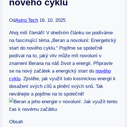
nového cyklu
Od
Astro Tech
16. 10. 2025
Ahoj milí čtenáři! ⁢V dnešním článku se ‍podíváme
na‍ fascinující téma „Beran⁢ a novoluní: Energetický
start ​do nového⁤ cyklu.“ Pojďme se společně
podívat na ⁣to, jaký‍ vliv může mít novoluní v
znamení Berana na náš život ⁣a ‌energii. ‍Připravte
se na nový začátek ⁢a energický start do⁤
nového
cyklu
. Zjistěte, jak ‍využít tuto‍ kosmickou energii k
dosažení svých‌ cílů a plnění svých snů. Tak
neváhejte a‌ pojďme na⁤ to společně!
Obsah