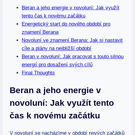
Beran a jeho energie v novoluní: Jak ​využít
tento čas k novému⁣ začátku
Energetický start do nového ​období pro
znamení Berana
Novoluní⁣ ve znamení Berana: Jak si nastavit
cíle a plány ⁤na ‌nejbližší období
Beran v novoluní: Jak pracovat s ‍touto silnou
energií pro dosažení svých cílů
Final Thoughts
Beran a jeho energie v
novoluní: Jak ​využít tento
čas k novému⁣ začátku
V novoluní se nacházíme v období nových začátků