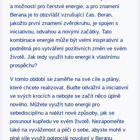
a možností⁣ pro⁣ čerstvé⁢ energie, a pro znamení
Berana ‌je to ‍obzvlášť vzrušující ‍čas. Beran,
jakožto první znamení zvěrokruhu, je spojen s
iniciativou, odvahou a novými začátky. Tato
kombinace energie ‍může být velmi inspirativní ​a
podnětná pro vytváření pozitivních změn​ ve svém
životě.‍ Jak tedy využít tuto⁣ energii ‌k⁢ vlastnímu
prospěchu?
V tomto období ‍se ​zaměřte na své cíle a plány,
které chcete realizovat. Buďte ⁣odvážní a iniciativní
‍ve‌ svých krocích a⁣ nebojte se začít něco úplně
⁢nového. Můžete využít ⁢tuto⁢ energii⁣ pro
sebedisciplínu ‌a nalézt nové způsoby, ‌jak se
posunout ‍kupředu ve svém životě. Nezapomeňte
také na vyváženost⁤ a péči o sebe, abyste mohli v⁣
plné⁣ síle ​využít potenciál ⁣novoluní v Beranu.