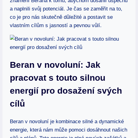
znamení Berana k tomu, abychom dosáhli úspěchu
​a naplnili svůj potenciál. Je čas se ‌zaměřit ⁢na to,
co⁣ je pro nás ⁤skutečně důležité a ⁢postavit se⁣
vlastním cílům ‍s jasností a pevnou vůlí.
Beran v novoluní: Jak
pracovat s ‍touto silnou
energií pro dosažení svých
cílů
Beran v novoluní je ⁢kombinace silné a dynamické
energie, ⁤která nám může ‍pomoci dosáhnout ⁣našich