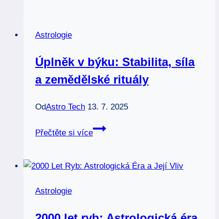
beranu:
Energie
Astrologie
a
impuls
Úplněk v býku: Stabilita, síla
pro
a zemědělské rituály
změny
Od
Astro Tech
13. 7. 2025
Úplněk
Přečtěte si více
v
býku:
Stabilita,
síla
Astrologie
a
zemědělské
2000 let ryb: Astrologická éra