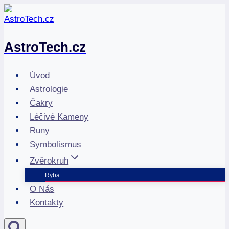
Přeskočit
na
obsah
AstroTech.cz
Úvod
Astrologie
Čakry
Léčivé Kameny
Runy
Symbolismus
Zvěrokruh
Ryba
O Nás
Kontakty