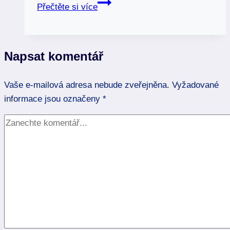
Stálice
Přečtěte si více
v
astrologii:
Hvězdy,
Napsat komentář
které
řídí
Vaše e-mailová adresa nebude zveřejněna.
osud
Vyžadované
informace jsou označeny
*