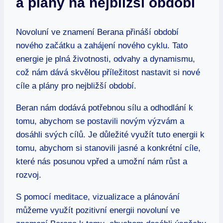
a plány ⁤na ‌nejbližší období
Novoluní ve znamení Berana přináší⁣ období
nového‌ začátku a zahájení nového cyklu. Tato‍
energie je plná životnosti, odvahy a⁤ dynamismu,
což nám dává skvělou‌ příležitost nastavit si nové‌
cíle a plány pro nejbližší ⁣období.
Beran nám dodává potřebnou sílu ‌a odhodlání‌ k
tomu, ‍abychom se postavili novým⁤ výzvám a​
dosáhli ⁢svých cílů. Je ​důležité využít tuto energii k
tomu, ‌abychom si stanovili​ jasné a konkrétní cíle,
které nás posunou vpřed a umožní nám ​růst a
rozvoj.
S pomocí‌ meditace, vizualizace a plánování
můžeme využít pozitivní energii novoluní ve