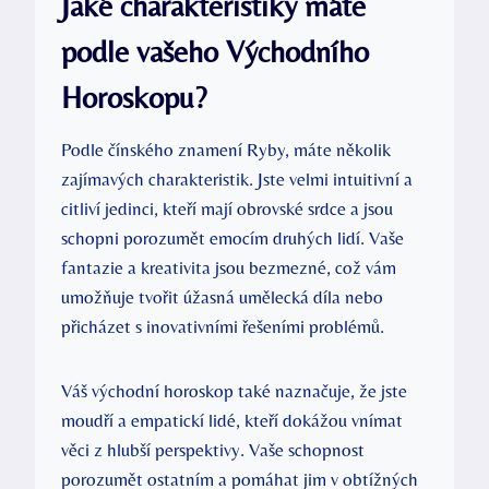
Jaké charakteristiky máte
podle vašeho Východního
Horoskopu?
Podle čínského znamení Ryby, máte několik
zajímavých charakteristik. Jste velmi intuitivní a
citliví jedinci, kteří mají obrovské srdce a jsou
schopni porozumět emocím druhých lidí. Vaše
fantazie a kreativita jsou bezmezné, což vám
umožňuje tvořit úžasná umělecká díla nebo
přicházet s inovativními řešeními problémů.
Váš východní horoskop také naznačuje, že jste
moudří a empatickí lidé, kteří dokážou vnímat
věci z hlubší perspektivy. Vaše schopnost
porozumět ostatním a pomáhat jim v obtížných