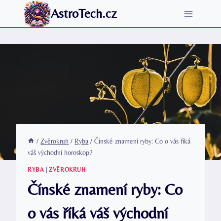
Přeskočit
AstroTech.cz
na
obsah
/
Zvěrokruh
/
Ryba
/
Čínské znamení ryby: Co o vás říká
váš východní horoskop?
RYBA
|
ZVĚROKRUH
Čínské znamení ryby: Co
o vás říká váš východní