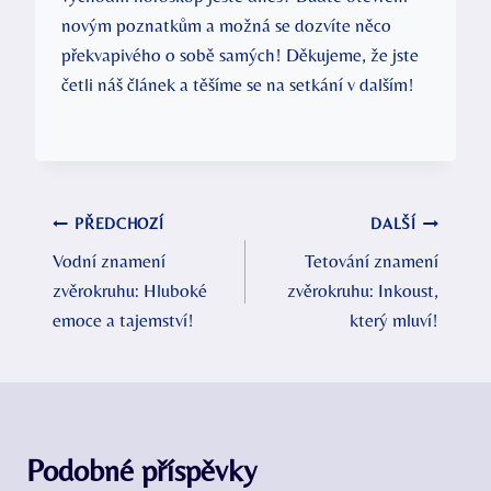
novým poznatkům a možná se dozvíte něco
překvapivého o sobě samých! Děkujeme, že jste
četli náš článek a těšíme se na setkání v dalším!
Navigace
PŘEDCHOZÍ
DALŠÍ
Vodní znamení
Tetování znamení
pro
zvěrokruhu: Hluboké
zvěrokruhu: Inkoust,
příspěvek
emoce a tajemství!
který mluví!
Podobné příspěvky