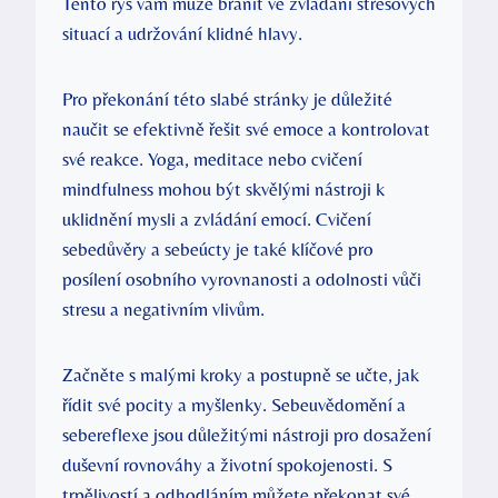
Tento rys vám může bránit ve zvládání stresových
situací a udržování klidné hlavy.
Pro překonání této slabé stránky je důležité
naučit se efektivně řešit své emoce a kontrolovat
své reakce. Yoga, meditace nebo cvičení
mindfulness mohou být skvělými nástroji k
uklidnění mysli a zvládání emocí. Cvičení
sebedůvěry a sebeúcty je také klíčové pro
posílení osobního vyrovnanosti a odolnosti vůči
stresu a negativním vlivům.
Začněte s malými kroky a postupně se učte, jak
řídit své pocity a myšlenky. Sebeuvědomění a
sebereflexe jsou důležitými nástroji pro dosažení
duševní rovnováhy a životní spokojenosti. S
trpělivostí a odhodláním můžete překonat své