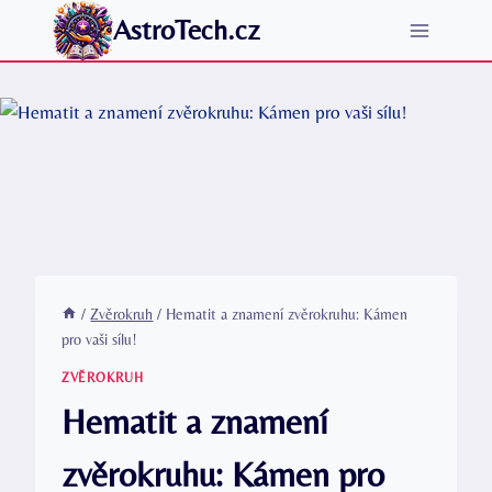
Přeskočit
AstroTech.cz
na
obsah
/
Zvěrokruh
/
Hematit a znamení zvěrokruhu: Kámen
pro vaši sílu!
ZVĚROKRUH
Hematit a znamení
zvěrokruhu: Kámen pro