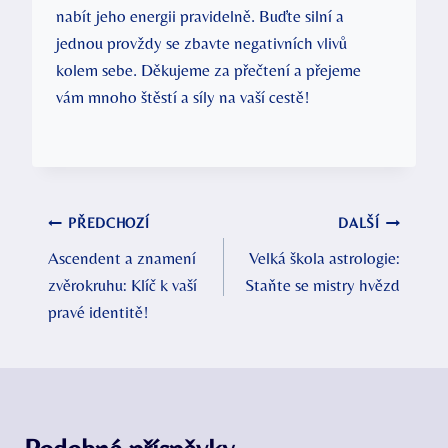
nabít jeho energii pravidelně. Buďte silní a
jednou provždy se zbavte negativních vlivů
kolem sebe. Děkujeme za přečtení a přejeme
vám mnoho štěstí a síly na vaší cestě!
Navigace
PŘEDCHOZÍ
DALŠÍ
Ascendent a znamení
Velká škola astrologie:
pro
zvěrokruhu: Klíč k vaší
Staňte se mistry hvězd
příspěvek
pravé identitě!