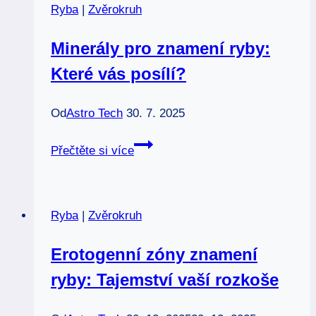
Ryba
|
Zvěrokruh
den
ovlivní
Minerály pro znamení ryby:
váš
Které vás posílí?
osud?
Od
Astro Tech
30. 7. 2025
Minerály
Přečtěte si více
pro
znamení
ryby:
Ryba
|
Zvěrokruh
Které
vás
Erotogenní zóny znamení
posílí?
ryby: Tajemství vaší rozkoše