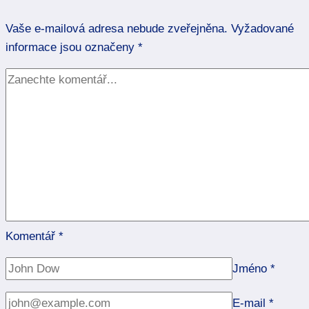
Kdy
Vaše e-mailová adresa nebude zveřejněna.
slavit
Vyžadované
informace jsou označeny
narozeniny?
*
Komentář
*
Jméno
*
E-mail
*