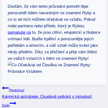
Doufám, že vám tento průvodce pomohl lépe
porozumět lidem narozeným ve znamení Ryby a
co si od nich můžete očekávat ve vztahu. Pokud
máte partnera nebo přítele, který je Rybou,
pamatujte na
to, že jsou citliví, empatickí a hluboce
vnímaví lidé. Buďte trpěliví a porozumějte jejich
potřebám a emocím, a váš vztah může kvést jako
nikdy předtím. Díky za přečtení a přeji vám štěstí
ve vašich vztazích s lidmi ve znamení Ryby!
Navigace
Předchozí
Karmická astrologie: Osudové setkání s minulostí
pro
Další