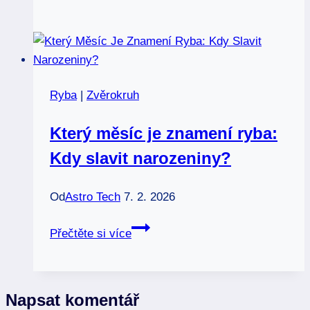
se
k
sobě
hodí
znamení
Ryba
|
Zvěrokruh
beran
a
Který měsíc je znamení ryba:
ryba:
Kdy slavit narozeniny?
Výzva
nebo
harmonie?
Od
Astro Tech
7. 2. 2026
Který
Přečtěte si více
měsíc
je
znamení
Napsat komentář
ryba: