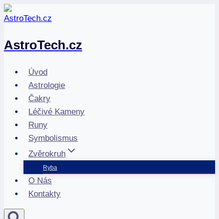
Přeskočit
na
obsah
AstroTech.cz
Úvod
Astrologie
Čakry
Léčivé Kameny
Runy
Symbolismus
Zvěrokruh
Ryba
O Nás
Kontakty