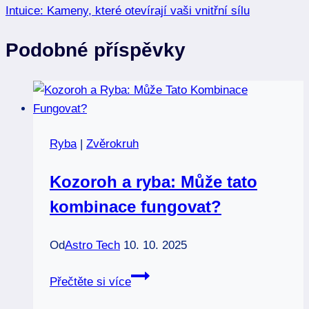
příspěvek
Intuice: Kameny, které otevírají vaši vnitřní sílu
Podobné příspěvky
Ryba
|
Zvěrokruh
Kozoroh a ryba: Může tato
kombinace fungovat?
Od
Astro Tech
10. 10. 2025
Kozoroh
Přečtěte si více
a