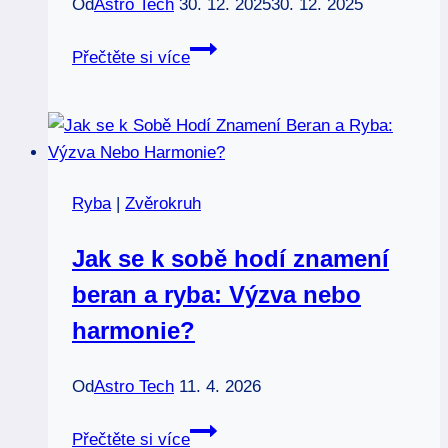
Od
Astro Tech
30. 12. 2025
30. 12. 2025
Erotogenní
Přečtěte si více
zóny
znamení
ryby:
Tajemství
vaší
Ryba
|
Zvěrokruh
rozkoše
Jak se k sobě hodí znamení
beran a ryba: Výzva nebo
harmonie?
Od
Astro Tech
11. 4. 2026
Jak
Přečtěte si více