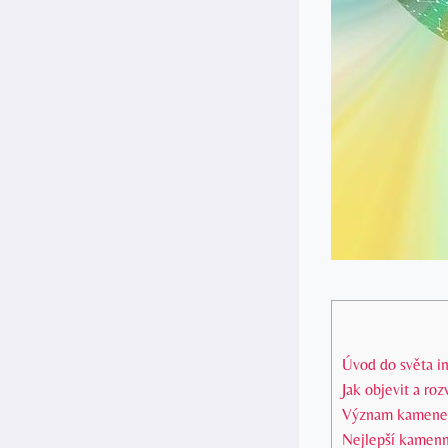
Úvod do světa int
Jak‍ objevit a ⁤ro
Význam kamene v
Nejlepší kamenné 