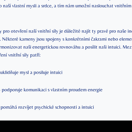
o naší vlastní mysli a srdce, a tím nám umožní naslouchat vnitřním
y pro otevření naší‌ vnitřní síly je důležité najít ty pravé pro⁤ naše i
i. Některé kameny jsou⁣ spojeny s konkrétními⁤ čakrami nebo eleme
onizovat naši ​energetickou rovnováhu a ⁤posílit naši ⁣intuici. Mezi
ní vnitřní síly⁣ patří:
⁢uklidňuje mysl a ​posiluje intuici
- podporuje​ komunikaci⁣ s‍ vlastním‌ proudem energie
​ pomáhá rozvíjet psychické‍ schopnosti a intuici