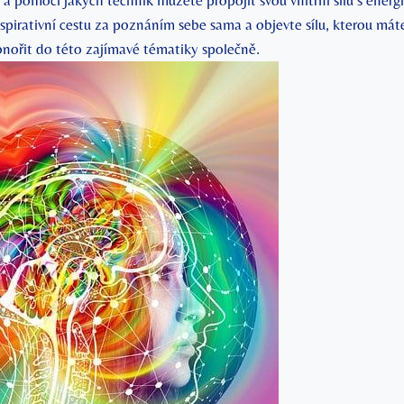
uici a pomocí jakých technik můžete propojit svou vnitřní sílu s ener
nspirativní⁤ cestu za poznáním sebe sama a ⁣objevte sílu, kterou⁤ mát
nořit do této zajímavé​ tématiky společně.