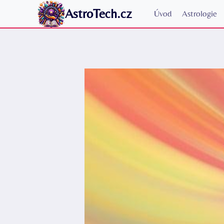
Přeskočit
AstroTech.cz
Úvod
Astrologie
na
obsah