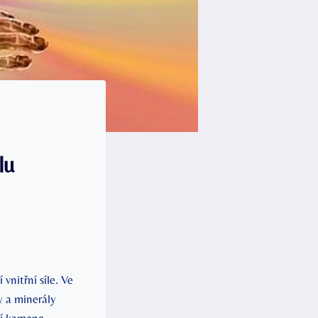
lu
nitřní ⁢síle. Ve
ny a minerály