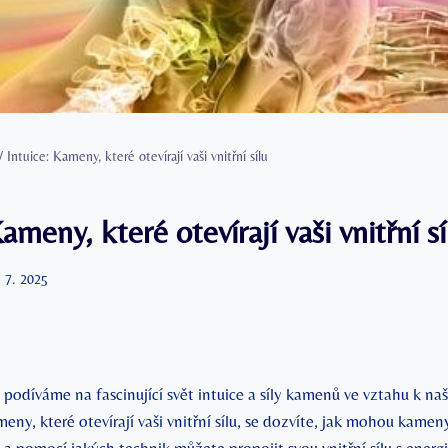
/
Intuice: Kameny, které otevírají vaši vnitřní sílu
ameny, které otevírají vaši vnitřní sí
. 7. 2025
podíváme na fascinující svět intuice a síly kamenů ve vztahu k naší v
eny, které otevírají​ vaši vnitřní ‍sílu,⁤ se ⁤dozvíte, jak ⁣mohou‌ kame