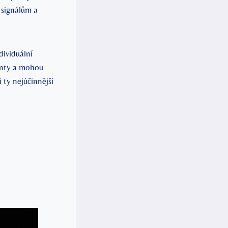
 signálům a
ndividuální
nty a ‍mohou​
 ty nejúčinnější