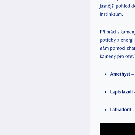
jasnější pohled d
⁢instinktům.
Při‍ práci s kamen
potřeby a energi
nám pomoci‍ zharm
kameny ‍pro⁣ otevře
Amethyst
– 
Lapis lazuli
‍
Labradorit
-