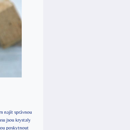
ám najít správnou
u jsou‍ krystaly⁤
ohou poskytnout