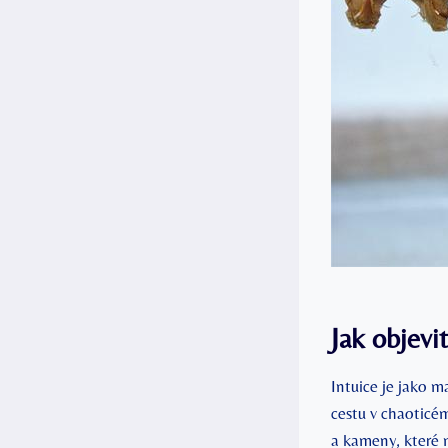
Jak‍ objevi
Intuice ​je jako 
⁢cestu v chaoticé
a kameny, které ​