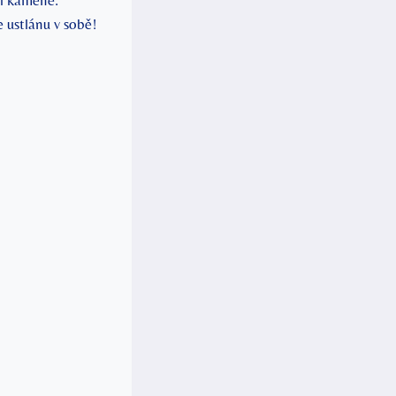
gií kamene.
e ustlánu v sobě!