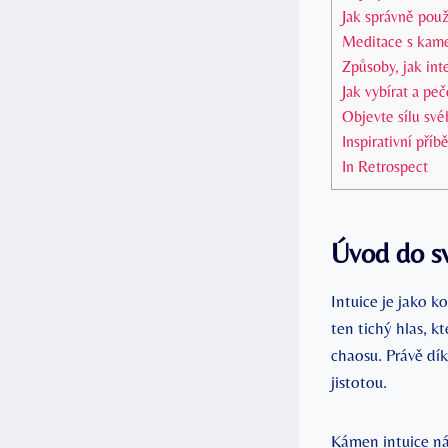
Jak správně použí
Meditace ‌s kamen
Způsoby, jak⁣ in
Jak vybírat⁤ a p
Objevte sílu své
Inspirativní příb
In Retrospect
Úvod do svě
Intuice je jako k
ten⁢ tichý hlas, k
chaosu.‌ Právě dík
⁣jistotou.
Kámen intuice ná