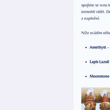
spojíme se svou 
nemohli vidět. Dův
a naplnění.
Níže uvádím⁤ někol
Amethyst
– 
Lapis Lazuli
Moonstone