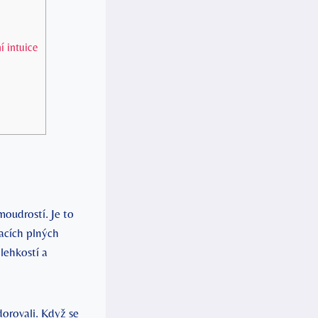
í intuice
oudrostí. Je‍ to
acích⁣ plných
⁢lehkostí a
rovali.⁣ Když se