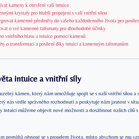
vat kameny​ k otevření vaší‌ intuice
nými ⁢krystaly pro hlubší propojení s ‍vaší vnitřní silou
tegrovat kamenné předměty do⁤ vašeho každodenního života pro posílen
ečovat‌ o ​své kamenné talismany pro dlouhodobé ⁣účinky
ho⁣ vnitřního hlasu a intuice pomocí kamenů
ěhy o⁤ transformaci a posílení díky intuici ⁣a kamenným⁣ talismanům
ta intuice a vnitřní⁢ síly
ouzelný kámen, který nám umožňuje spojit ⁢se s naší vnitřní sílou a m
terý nás vedle ⁣správného ⁤rozhodnutí a poskytuje nám ⁣jasnost v ⁣situ
y intuici ​můžeme⁣ objevit⁢ nové možnosti ⁣a dosáhnout‍ našich ⁢cílů s 
m pomáhá ohnout se s proudem‌ života, ‌místo abychom se ⁣mu‍ vzdo