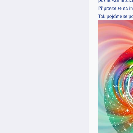
posílit⁤ vaši int
Připravte se na i
Tak pojďme se po