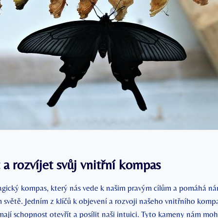
t a ⁤rozvíjet svůj vnitřní‌ kompas
magický kompas, který ⁢nás vede k našim pravým cílům ‌a⁢ pomáhá n
m světě. Jedním ‌z klíčů k objevení a rozvoji našeho vnitřního kompas
mají ‍schopnost otevřít a posílit naši‌ intuici. Tyto ​kameny nám m