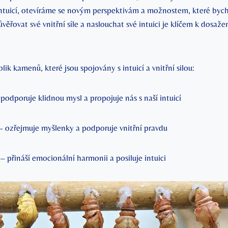
intuicí, otevíráme se novým perspektivám a​ možnostem, které byc
ěřovat své vnitřní ⁤síle a naslouchat své intuici je klíčem ⁤k dosažení
ik‌ kamenů, které jsou spojovány s ​intuicí a vnitřní silou:
podporuje klidnou mysl a propojuje​ nás s⁤ naší ⁤intuicí
-​ ozřejmuje myšlenky ‌a‍ podporuje vnitřní pravdu
– ​přináší emocionální harmonii a posiluje intuici