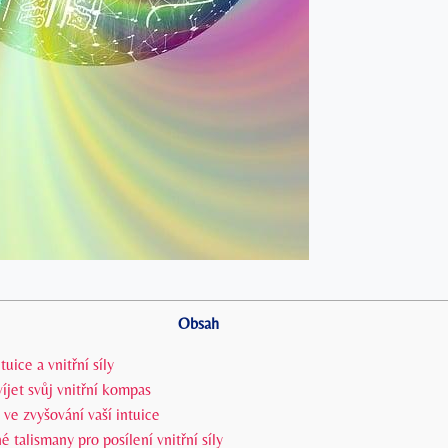
Obsah
uice a vnitřní⁢ síly
zvíjet svůj vnitřní‌ kompas
e zvyšování vaší intuice
talismany pro posílení ​vnitřní síly