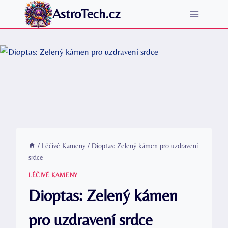
Přeskočit
AstroTech.cz
na
obsah
/
Léčivé Kameny
/
Dioptas: Zelený kámen pro uzdravení
srdce
LÉČIVÉ KAMENY
Dioptas: Zelený kámen
pro uzdravení srdce