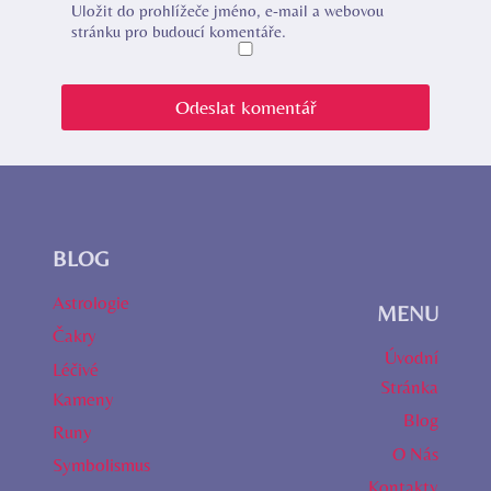
Uložit do prohlížeče jméno, e-mail a webovou
stránku pro budoucí komentáře.
BLOG
Astrologie
MENU
Čakry
Úvodní
Léčivé
Stránka
Kameny
Blog
Runy
O Nás
Symbolismus
Kontakty