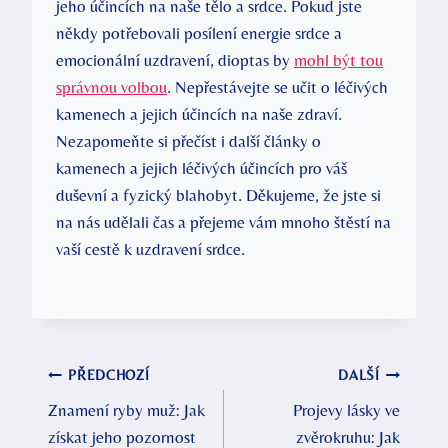
jeho účincích na naše tělo a srdce. Pokud jste
někdy potřebovali posílení energie srdce a
emocionální uzdravení, dioptas by
mohl být tou
správnou volbou
. Nepřestávejte se učit o léčivých
kamenech a jejich účincích na naše zdraví.
Nezapomeňte si přečíst i další články o
kamenech a jejich léčivých účincích pro váš
duševní a fyzický blahobyt. Děkujeme, že jste si
na nás udělali čas a přejeme vám mnoho štěstí na
vaší cestě k uzdravení srdce.
Navigace
PŘEDCHOZÍ
DALŠÍ
Znamení ryby muž: Jak
Projevy lásky ve
pro
získat jeho pozornost
zvěrokruhu: Jak