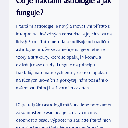
Co je fraktální astrologie a jak
funguje?
Fraktální astrologie je nový a inovativní⁤ přístup k
interpretaci hvězdných constelací a jejich​ vlivu na
lidský život. Tato metoda se⁤ odlišuje od tradiční
astrologie tím, že se zaměřuje na​ geometrické
vzory a struktury, které se opakují v ‍kosmu a⁢
ovlivňují naše osudy. Funguje na principu
fraktálů, matematických entit, ⁢které se opakují
⁢na různých úrovních a poskytují ⁣nám poznání o
našem vnitřním já a životních cestách.
Díky fraktální astrologii můžeme lépe porozumět
⁢zákonnostem vesmíru a jejich vlivu na naši ​
osobnost a osud.⁢ Výpočet ‍na⁤ základě fraktálních
vzorců nám umožňuje lépe porozumět našim