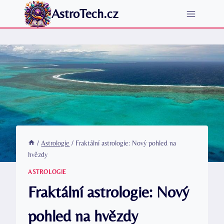
Přeskočit
AstroTech.cz
na
obsah
/
Astrologie
/
Fraktální astrologie: Nový pohled na
hvězdy
ASTROLOGIE
Fraktální astrologie: Nový
pohled na hvězdy