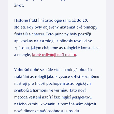
život.
Historie fraktální astrologie sahá až do 20.
století, kdy byly objeveny matematické principy​
fraktálů a ‍chaosu. ⁣Tyto principy byly později
aplikovány na astrologii a přinesly revoluci ve
způsobu, jakým chápeme astrologické konstelace
a energie,​
které ovlivňují naši realitu
.
V dnešní době se​ stále více astrologů obrací k
fraktální astrologii jako k vysoce sofistikovanému
nástroji pro hlubší pochopení astrologických
symbolů a harmonií ve vesmíru. Tato‍ nová
metoda věštění nabízí fascinující perspektivu
našeho vztahu k vesmíru a pomáhá nám objevit
nové dimenze naší ⁣osobnosti a osudu.