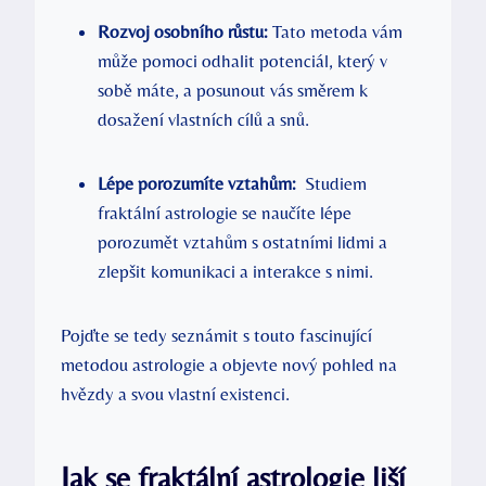
Rozvoj osobního ⁤růstu:
Tato metoda vám
může pomoci odhalit potenciál, který v
sobě‌ máte, a posunout vás směrem k
dosažení vlastních⁤ cílů a snů.
Lépe porozumíte vztahům:
⁢ Studiem
fraktální astrologie se naučíte lépe
porozumět vztahům s ostatními lidmi a
zlepšit komunikaci a interakce s nimi.
Pojďte se tedy ​seznámit⁢ s touto fascinující
metodou astrologie a objevte⁤ nový pohled na
hvězdy ⁤a svou vlastní existenci.
Jak⁤ se ‌fraktální ‌astrologie liší