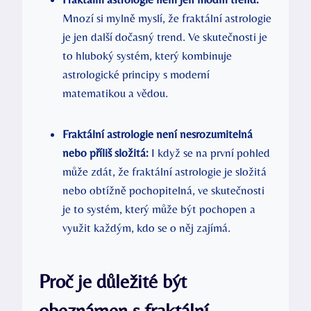
Mnozí ​si mylně myslí, že fraktální astrologie
je jen další dočasný ⁢trend. Ve skutečnosti je
to hluboký systém, který kombinuje
astrologické principy s moderní
matematikou a vědou.
Fraktální astrologie není nesrozumitelná
nebo⁢ příliš⁤ složitá:
I ​když se ⁢na první‌ pohled
může zdát, že fraktální astrologie je složitá
nebo ⁣obtížně pochopitelná, ve ⁤skutečnosti
je to systém, který může být pochopen a
využit každým, kdo se o něj zajímá.
Proč je⁢ důležité být
obeznámen s fraktální