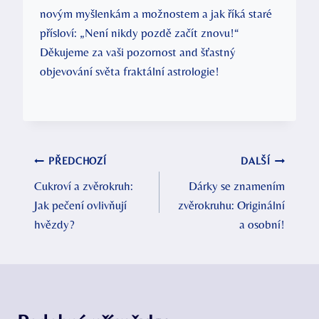
novým myšlenkám a možnostem a jak říká staré
přísloví: „Není nikdy ⁤pozdě ⁢začít znovu!“
Děkujeme za vaši pozornost and šťastný⁣
objevování světa fraktální astrologie!
Navigace
PŘEDCHOZÍ
DALŠÍ
Cukroví a zvěrokruh:
Dárky se znamením
pro
Jak pečení ovlivňují
zvěrokruhu: Originální
příspěvek
hvězdy?
a osobní!