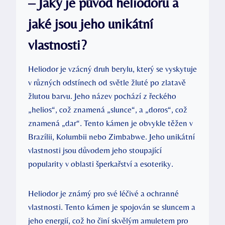
– Jaký je původ heliodoru a
jaké jsou jeho unikátní
vlastnosti?
Heliodor je vzácný druh berylu, který se vyskytuje
v různých odstínech od světle žluté po zlatavě
žlutou barvu. Jeho název pochází z řeckého
„helios“, což znamená „slunce“, a „doros“, což
znamená „dar“. Tento kámen je obvykle těžen v
Brazílii, Kolumbii nebo Zimbabwe. Jeho unikátní
vlastnosti jsou důvodem jeho stoupající
popularity v oblasti šperkařství a esoteriky.
Heliodor je známý pro své léčivé a ochranné
vlastnosti. Tento kámen je spojován se sluncem a
jeho energií, což ho činí skvělým amuletem pro