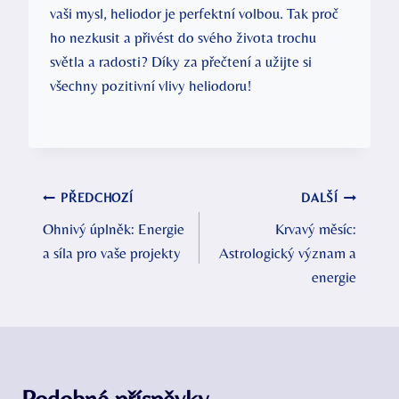
vaši mysl, heliodor je perfektní volbou. Tak proč
ho nezkusit a přivést do svého života trochu
světla a radosti? Díky za přečtení a užijte si
všechny pozitivní vlivy heliodoru!
Navigace
PŘEDCHOZÍ
DALŠÍ
Ohnivý úplněk: Energie
Krvavý měsíc:
pro
a síla pro vaše projekty
Astrologický význam a
příspěvek
energie
Podobné příspěvky