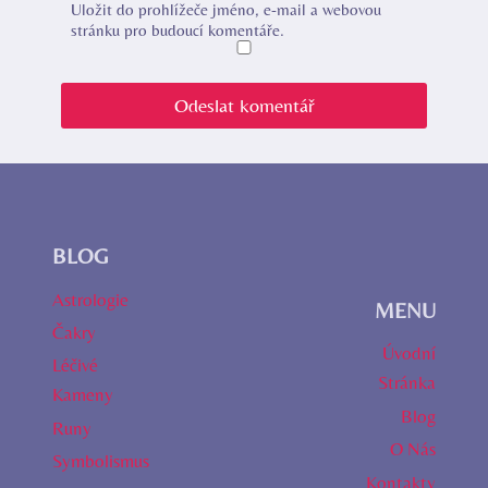
Uložit do prohlížeče jméno, e-mail a webovou
stránku pro budoucí komentáře.
BLOG
Astrologie
MENU
Čakry
Úvodní
Léčivé
Stránka
Kameny
Blog
Runy
O Nás
Symbolismus
Kontakty