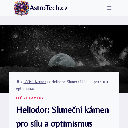
Přeskočit
AstroTech.cz
na
obsah
/
Léčivé Kameny
/
Heliodor: Sluneční kámen pro sílu a
optimismus
LÉČIVÉ KAMENY
Heliodor: Sluneční kámen
pro sílu a optimismus