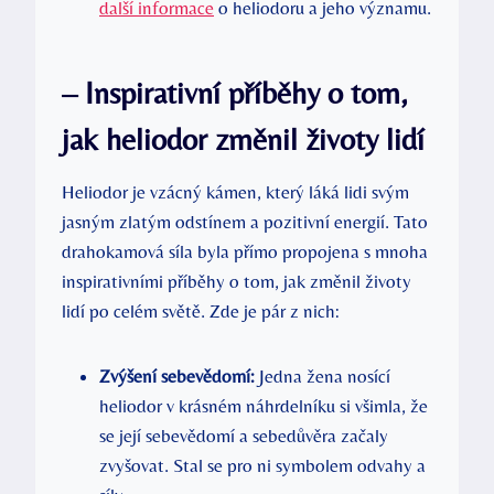
další informace
o heliodoru a jeho významu.
– Inspirativní příběhy o tom,
jak heliodor změnil životy lidí
Heliodor je vzácný kámen, který láká lidi svým
jasným zlatým odstínem a pozitivní energií. Tato
drahokamová síla byla přímo propojena s mnoha
inspirativními příběhy o tom, jak změnil životy
lidí po celém světě. Zde je pár z nich:
Zvýšení sebevědomí:
Jedna žena nosící
heliodor v krásném náhrdelníku si všimla, že
se její sebevědomí a sebedůvěra začaly
zvyšovat. Stal se pro ni symbolem odvahy a