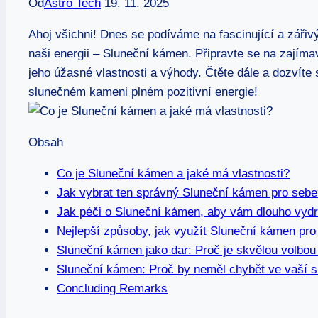
Od
Astro Tech
19. 11. 2025
Ahoj všichni! Dnes se podíváme na fascinující a zářivý
naši energii – Sluneční kámen. Připravte se na zajím
jeho úžasné vlastnosti a výhody. Čtěte dále a dozvíte
slunečném kameni plném pozitivní energie!
Obsah
Co je Sluneční kámen a jaké má vlastnosti?
Jak vybrat ten správný Sluneční kámen pro sebe
Jak péči o Sluneční kámen, aby vám dlouho vydr
Nejlepší způsoby, jak využít Sluneční kámen pro 
Sluneční kámen jako dar: Proč je skvělou volbou
Sluneční kámen: Proč by neměl chybět ve vaší 
Concluding Remarks