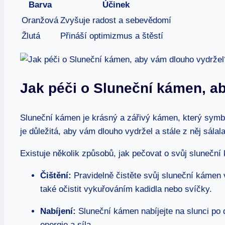
Barva
Účinek
Oranžová
Zvyšuje radost a sebevědomí
Žlutá
Přináší optimizmus a štěstí
Jak péči o Sluneční kámen, a
Sluneční kámen je krásný a zářivý kámen, který symbol
je důležitá, aby vám dlouho vydržel a stále z něj sálala
Existuje několik způsobů, jak pečovat o svůj sluneční
Čištění:
Pravidelně čistěte svůj sluneční káme
také očistit vykuřováním kadidla nebo svíčky.
Nabíjení:
Sluneční kámen nabíjejte na slunci po d
energie a síla.