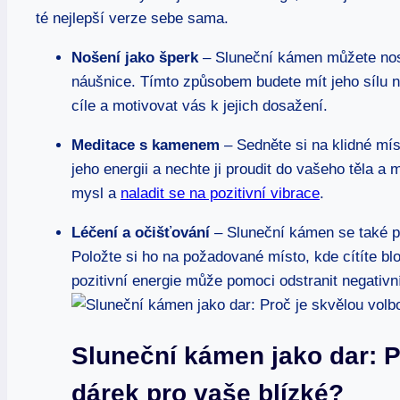
té nejlepší verze sebe sama.
Nošení jako šperk
– Sluneční kámen můžete nosi
náušnice. Tímto způsobem budete mít jeho sílu 
cíle a motivovat vás k jejich dosažení.
Meditace s kamenem
– Sedněte si na klidné mís
jeho energii a nechte ji proudit do vašeho těla 
mysl a
naladit se na pozitivní vibrace
.
Léčení a očišťování
– Sluneční kámen se také po
Položte si ho na požadované místo, kde cítíte b
pozitivní energie může pomoci odstranit negativní b
Sluneční kámen jako dar: P
dárek pro vaše blízké?