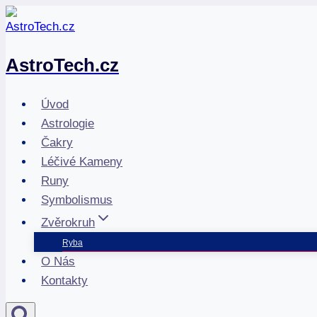
Přeskočit
na
obsah
AstroTech.cz
Úvod
Astrologie
Čakry
Léčivé Kameny
Runy
Symbolismus
Zvěrokruh
Ryba
O Nás
Kontakty