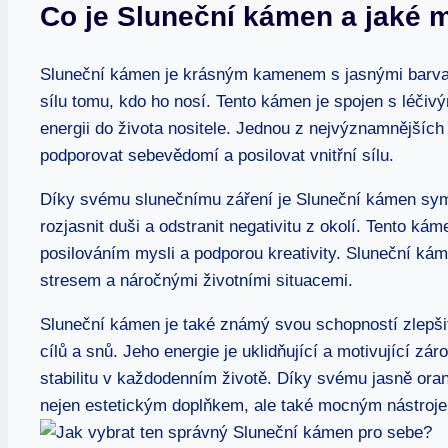
Co je Sluneční kámen a jaké m
Sluneční kámen je krásným kamenem s jasnými barvam
sílu tomu, kdo ho nosí. Tento kámen je spojen s léčivý
energii do života nositele. Jednou z nejvýznamnějšíc
podporovat sebevědomí a posilovat vnitřní sílu.
Díky svému slunečnímu záření je Sluneční kámen sym
rozjasnit duši a odstranit negativitu z okolí. Tento ká
posilováním mysli a podporou kreativity. Sluneční kámen
stresem a náročnými životními situacemi.
Sluneční kámen je také známý svou schopností zlepši
cílů a snů. Jeho energie je uklidňující a motivující z
stabilitu v každodenním životě. Díky svému jasně or
nejen estetickým doplňkem, ale také mocným nástrojem 