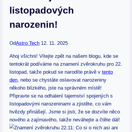
listopadových
narozenin!
Od
Astro Tech
12. 11. 2025
Ahoj všichni! Vítejte zpět⁢ na ​našem blogu, kde se
tentokrát podíváme na ​znamení zvěrokruhu pro 22.
listopad, takže pokud se narodíte ​právě v
tento
den
, ‍nebo se chystáte⁢ oslavovat narozeniny ​
někoho ⁤blízkého, jste na ​správném místě!‌
Připravte se⁤ na odhalení ⁤tajemství spojených s
listopadovými‌ narozeninami ‍a zjistěte, ⁣co vám
hvězdy přinášejí.⁤ Jsme si ⁢jisti, že ⁢se dozvíte⁤ něco
nového⁣ a zajímavého, takže neváhejte⁢ a čtěte‍ dál!