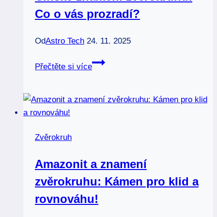
Co o vás prozradí?
ryba:
Tajemství
spojení
Od
Astro Tech
24. 11. 2025
Čínské
Přečtěte si více
znamení
zvěrokruhu:
Co
o
vás
Zvěrokruh
prozradí?
Amazonit a znamení
zvěrokruhu: Kámen pro klid a
rovnováhu!