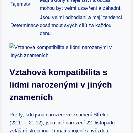
Mají ⁣sklony k tajemství a občas
Tajemství
mohou ⁢být velmi ​uzavření ​a‍ záhadní.
Jsou ‌velmi⁤ odhodlaní a mají tendenci
Determinace
dosáhnout svých cílů⁣ za každou
cenu.
Vztahová​ kompatibilita s
lidmi narozenými⁤ v jiných‌
znameních
Pro⁣ ty, ⁤kdo jsou narozeni ve znamení⁣ Střelce
(22.11 – 21.12), jsou lidé narození 22. listopadu
zvláštní skupinou.⁤ Ti mají spojení s⁤ hvězdou