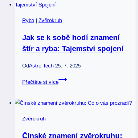
Ryba
|
Zvěrokruh
Jak se k sobě hodí znamení
štír a ryba: Tajemství spojení
Od
Astro Tech
25. 7. 2025
Jak
Přečtěte si více
se
k
sobě
hodí
Zvěrokruh
znamení
štír
Čínské znamení zvěrokruhu:
a