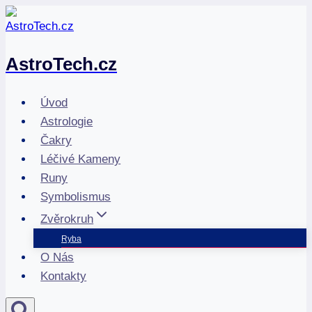
Přeskočit
na
obsah
AstroTech.cz
Úvod
Astrologie
Čakry
Léčivé Kameny
Runy
Symbolismus
Zvěrokruh
Ryba
O Nás
Kontakty