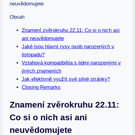
Obsah
Znamení⁤ zvěrokruhu 22.11: Co si ⁤o nich⁣ asi‍
ani neuvědomujete
Jaké ​jsou hlavní​ rysy osob narozených ​v
listopadu?
Vztahová​ kompatibilita s lidmi narozenými⁤ v
jiných‌ znameních
Jak efektivně využít své silné stránky?
Closing Remarks
Znamení⁤ zvěrokruhu 22.11:
Co si ⁤o nich⁣ asi‍ ani
neuvědomujete