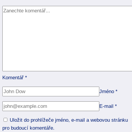
svádění
Komentář
*
Jméno
*
E-mail
*
Uložit do prohlížeče jméno, e-mail a webovou stránku
pro budoucí komentáře.