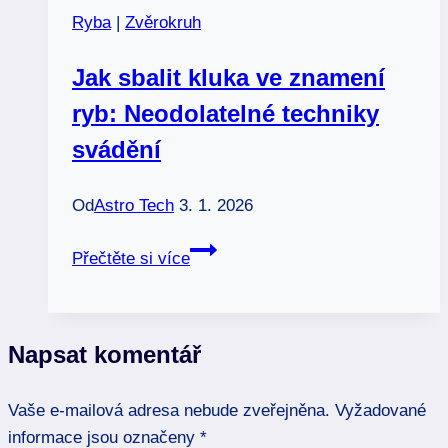
na
Ryba
|
Zvěrokruh
jednu
noc:
Jak sbalit kluka ve znamení
Pohled
ryb: Neodolatelné techniky
do
duše
svádění
Od
Astro Tech
3. 1. 2026
Jak
Přečtěte si více
sbalit
kluka
ve
Napsat komentář
znamení
ryb:
Vaše e-mailová adresa nebude zveřejněna.
Neodolatelné
Vyžadované
informace jsou označeny
techniky
*