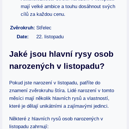
mají velké ​ambice‍ a touhu dosáhnout svých
cílů za každou cenu.
Zvěrokruh:
Střelec
Date:
22. listopadu
Jaké ​jsou hlavní​ rysy osob
narozených ​v listopadu?
Pokud jste ‌narození‌ v listopadu, patříte⁢ do‍
znamení⁢ zvěrokruhu štíra.⁣ Lidé ⁢narození v tomto
měsíci mají několik hlavních rysů a ‍vlastností,
které je‌ dělají ⁣unikátními a zajímavými jedinci.
Některé z hlavních rysů osob narozených⁣ v
listopadu⁤ zahrnují: