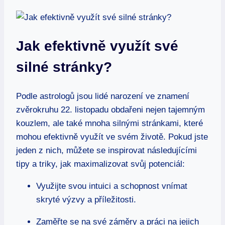
Jak efektivně využít své
silné stránky?
Podle astrologů jsou lidé narození ve⁣ znamení
zvěrokruhu ⁣22. listopadu obdařeni nejen ⁢tajemným
kouzlem, ‌ale ⁤také mnoha silnými stránkami, které
⁢mohou efektivně ‍využít ve svém životě. Pokud jste
jeden z nich, můžete se‌ inspirovat⁢ následujícími
tipy a ⁢triky, jak maximalizovat svůj potenciál:
Využijte svou intuici a schopnost⁣ vnímat
skryté výzvy a příležitosti.
Zaměřte ‌se na⁣ své záměry a práci na jejich