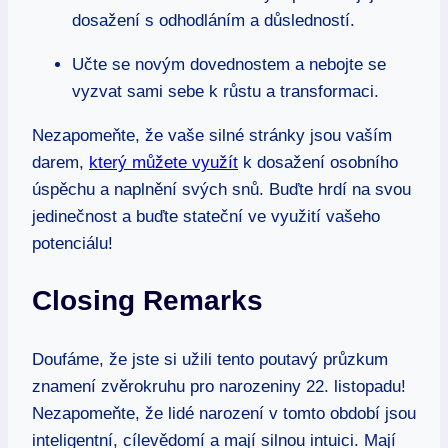
dosažení s odhodláním a důsledností.
Učte se novým​ dovednostem a ‌nebojte se
vyzvat sami sebe k růstu a transformaci.
Nezapomeňte, že‌ vaše silné stránky jsou⁤ vaším
darem,
který můžete využít
k dosažení⁢ osobního
úspěchu a naplnění svých⁤ snů. Buďte hrdí⁤ na svou
jedinečnost a buďte⁣ stateční ve‌ využití vašeho
‌potenciálu!
Closing Remarks
Doufáme, že jste si užili tento ‍poutavý průzkum
znamení zvěrokruhu ⁤pro narozeniny 22. listopadu!
Nezapomeňte,‍ že lidé narození‌ v tomto období jsou
inteligentní, cílevědomí a mají silnou intuici. Mají