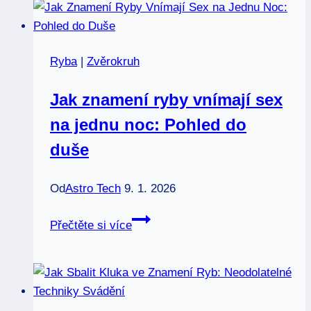
Láska
nebo
válka?
Ryba
|
Zvěrokruh
Zjistěte
pravdu
Jak znamení ryby vnímají sex
na jednu noc: Pohled do
duše
Od
Astro Tech
9. 1. 2026
Jak
Přečtěte si více
znamení
ryby
vnímají
sex