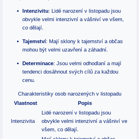
Intenzivitu
: Lidé narození v listopadu ⁢jsou
obvykle⁢ velmi intenzivní a ‌vášniví ve všem,
⁣co dělají.
Tajemství
: Mají sklony k ‌tajemství a občas
mohou⁣ být velmi⁢ uzavření‌ a záhadní.
Determinace
:⁢ Jsou velmi odhodlaní a mají
tendenci dosáhnout ⁢svých cílů za každou
‍cenu.
Charakteristiky ‌osob ‍narozených v ​listopadu
Vlastnost
Popis
Lidé narození v listopadu​ jsou
Intenzivita
obvykle velmi intenzivní a vášniví ve⁤
všem,‌ co dělají.