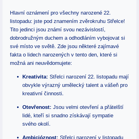
Hlavní oznámení pro ⁣všechny ‍narozené 22.
listopadu: jste pod​ znamením zvěrokruhu Střelce!
Tito jedinci jsou známí svou nezávislostí,
‍dobrodružným duchem⁢ a odhodláním⁤ vybojovat si
své místo ve​ světě. Zde jsou některé zajímavé
fakta o lidech narozených v tento den, ‌které si
možná ani neuvědomujete:
Kreativita:
⁢Střelci‌ narození 22.⁤ listopadu mají
obvykle výrazný umělecký⁣ talent a⁤ vášeň​ pro⁣
kreativní činnosti.
Otevřenost:
Jsou velmi otevření a ⁤přátelští
‍lidé, ‍kteří⁣ si snadno⁣ získávají sympatie
svého okolí.
Ambicióznost:
Střelci narození v listopadu‌