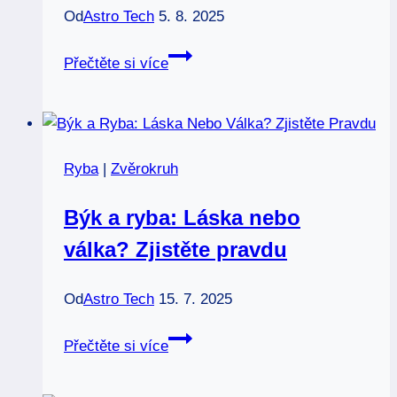
Od
Astro Tech
5. 8. 2025
Amazonit
Přečtěte si více
a
znamení
zvěrokruhu:
Kámen
Ryba
|
Zvěrokruh
pro
klid
Býk a ryba: Láska nebo
a
válka? Zjistěte pravdu
rovnováhu!
Od
Astro Tech
15. 7. 2025
Býk
Přečtěte si více
a
ryba: