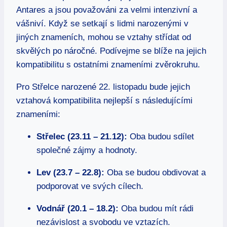
Antares a jsou považováni za velmi‍ intenzivní a
⁢vášniví. Když se setkají s lidmi narozenými v
jiných znameních, mohou se vztahy‍ střídat od
skvělých po náročné. Podívejme se blíže‌ na‍ jejich‌
kompatibilitu s ostatními znameními ‌zvěrokruhu.
Pro Střelce narozené 22. listopadu bude⁣ jejich
vztahová kompatibilita nejlepší ‌s ​následujícími
znameními:
Střelec (23.11 – 21.12):
‍Oba budou sdílet
‍společné⁣ zájmy a hodnoty.
Lev (23.7 – 22.8):
Oba‍ se budou obdivovat ⁢a
podporovat ‍ve svých ⁤cílech.
Vodnář⁢ (20.1 – 18.2):
Oba⁣ budou ⁣mít rádi
nezávislost a svobodu ve⁤ vztazích.