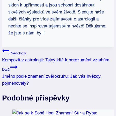
sklon k upřímnosti⁣ a jsou schopni dosáhnout
skvělých výsledků ve ​svém životě. ‍Sledujte naše
další články pro ⁢více ‍zajímavostí o⁢ astrologii a
nechte⁣ se inspirovat tajemstvím hvězd! Děkujeme,
že jste ⁣s námi byli!
Navigace
Předchozí
Kompozit v astrologii: Tajný klíč k porozumění vztahům
pro
Další
příspěvek
Jméno podle znamení zvěrokruhu: Jak vás hvězdy
pojmenovaly?
Podobné příspěvky