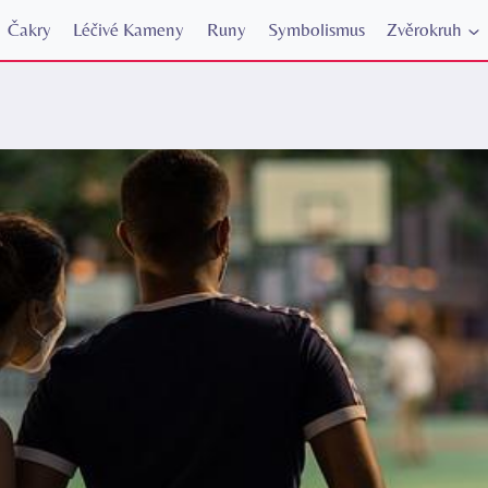
Čakry
Léčivé Kameny
Runy
Symbolismus
Zvěrokruh