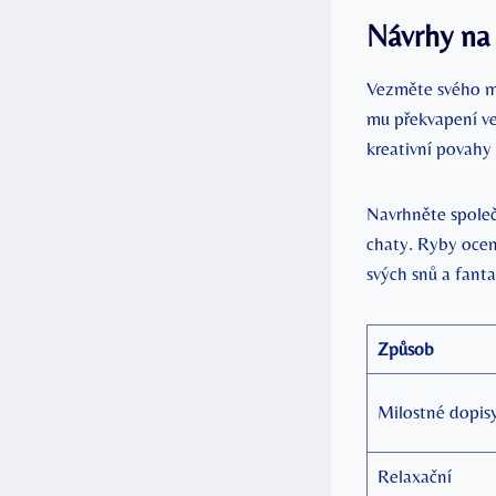
Návrhy na
Vezměte svého m
mu překvapení ve 
kreativní povahy
Navrhněte spole
chaty. Ryby ocen
svých snů a fant
Způsob
Milostné dopis
Relaxační