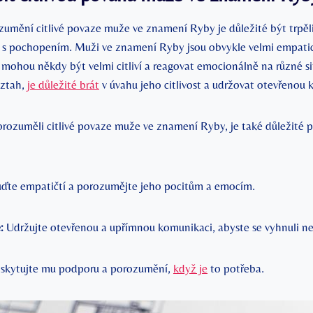
zumění citlivé povaze muže ve znamení Ryby je důležité být trpěli
 s pochopením. Muži ve znamení Ryby jsou obvykle velmi empatickí
mohou někdy být velmi citliví a reagovat emocionálně na různé sit
vztah,
je důležité brát
v úvahu jeho citlivost a udržovat otevřenou 
ozuměli citlivé povaze muže ve znamení Ryby, je také důležité 
ďte empatičtí a porozumějte jeho pocitům a emocím.
:
Udržujte otevřenou a upřímnou komunikaci, abyste se vyhnuli 
skytujte mu podporu a porozumění,
když je
to potřeba.