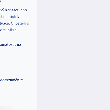
vý a snášet jeho
 a intuitivní,
uace. Chcete-li s
komunikaci.
pamatovat na
nedorozuměním.