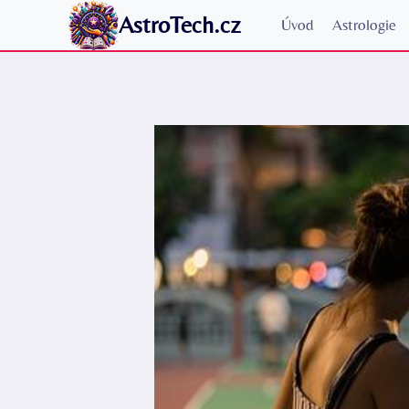
Přeskočit
AstroTech.cz
Úvod
Astrologie
na
obsah