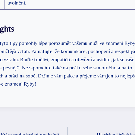
uvolnění.
ghts
tyto tipy pomohly lépe porozumět vašemu muži ve znamení Ryby a
moničtější vztah. Pamatujte, že komunikace, pochopení a respekt 
vztahu. Buďte trpěliví, empatičtí a otevření a uvidíte, jak se vaš
ší a pevnější. Nezapomeňte také na péči o sebe samotného a na to,
h a práci na sobě. Držíme vám palce a přejeme vám jen to nejlepš
ve znamení Ryby!
: Krása podle hvězd pro každý
Hlasivky: Léčivé k