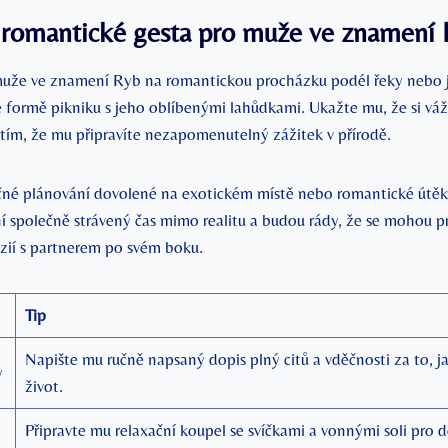
 romantické gesta pro muže ve znamení
uže ve znamení Ryb na romantickou procházku podél řeky nebo j
formě pikniku s jeho oblíbenými lahůdkami. Ukažte mu, že si vážít
 tím, že mu připravíte nezapomenutelný zážitek v přírodě.
čné plánování dovolené na exotickém místě nebo romantické útěk
í společně strávený čas mimo realitu a budou rády, že se mohou 
azií s partnerem po svém boku.
Tip
Napište mu ručně napsaný dopis plný citů a vděčnosti za to, j
y
život.
Připravte mu relaxační koupel se svíčkami a vonnými soli pro 