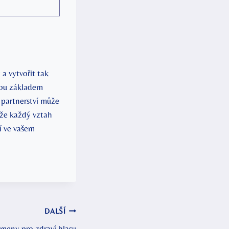
 vytvořit tak
jsou základem
e partnerství může
 že každý vztah
í ve vašem
DALŠÍ
ameny pro zdraví hlasu