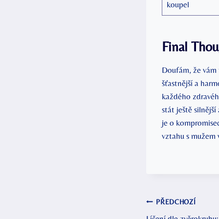
koupel
Final Thou
Doufám, že vám 
šťastnější a har
každého zdravého 
stát ještě silněj
je o kompromisec
vztahu s mužem 
Navigace
PŘEDCHOZÍ
Líčení dle zvěrokruhu