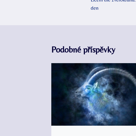
pro
den
příspěvek
Podobné příspěvky