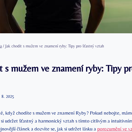
a
/
Jak chodit s mužem ve znamení ryby: Tipy pro šťastný vztah
H
it s mužem ve znamení ryby: Tipy pr
. 8. 2025
žité, když chodíte s mužem ve znamení Ryby? Pokud nebojte, máme
k si udržet šťastný a harmonický vztah s tímto citlivým a intuitivn
jnovější článek a dozvíte se, jak si udržet lásku a
porozumění ve v