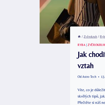
/
Zvěrokruh
/
Ryb
RYBA
|
ZVĚROKRU
Jak chod
vztah
Od
Astro Tech
13
Víte, co je důle
skvělých tipů, ja
Přečtěte si náš ne