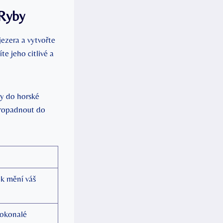
 Ryby
ezera a vytvořte
e jeho citlivé a
y do horské
propadnout do
ak mění váš
dokonalé