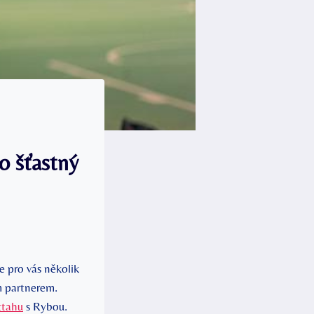
o šťastný
 pro vás několik
ím partnerem.
ztahu
s Rybou.