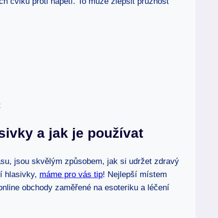
h cviků proti napětí. To může zlepšit pružnost
sivky a jak je používat
asu, jsou skvělým způsobem, jak si udržet zdravý
ní hlasivky,
máme pro vás tip
! Nejlepší místem
nline obchody zaměřené na esoteriku a léčení