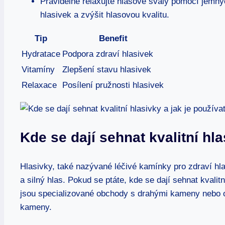
Pravidelně relaxujte hlasové svaly pomocí jemnýc
hlasivek a zvýšit hlasovou kvalitu.
Tip
Benefit
Hydratace
Podpora zdraví hlasivek
Vitamíny
Zlepšení stavu hlasivek
Relaxace
Posílení pružnosti hlasivek
Kde se dají sehnat kvalitní hla
Hlasivky, také nazývané léčivé kamínky pro zdraví hl
a silný hlas. Pokud se ptáte, kde se dají sehnat kvalit
jsou specializované obchody s drahými kameny nebo o
kameny.