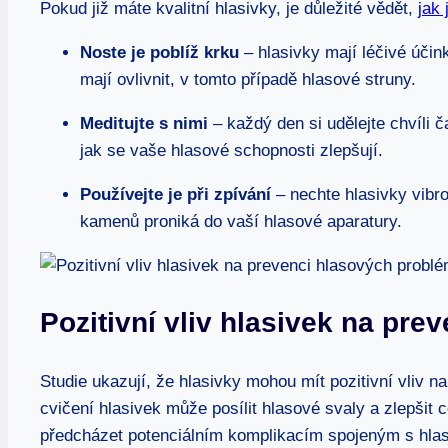
Pokud již máte kvalitní hlasivky, je důležité vědět,
jak
Noste je poblíž krku
– hlasivky mají léčivé účin
mají ovlivnit, v tomto případě hlasové struny.
Meditujte s nimi
– každý den si udělejte chvíli č
jak se vaše hlasové schopnosti zlepšují.
Používejte je při zpívání
– nechte hlasivky vibro
kamenů proniká do vaší hlasové aparatury.
Pozitivní vliv hlasivek na pr
Studie ukazují, že hlasivky mohou mít pozitivní vliv 
cvičení hlasivek může posílit hlasové svaly a zlepšit
předcházet potenciálním komplikacím spojeným s hla