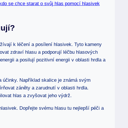
do se chce starat o svůj hlas pomocí hlasivek
ují?
ívají k léčení a posílení hlasivek. Tyto kameny
žovat zdraví hlasu a podporují léčbu hlasových
ergii a posilují pozitivní energii v oblasti hrdla a
a účinky. Například skalice je známá svým
ňovat záněty a zarudnutí v oblasti hrdla.
ovat hlas a zvyšovat jeho výdrž.
hlasivek. Dopřejte svému hlasu tu nejlepší péči a