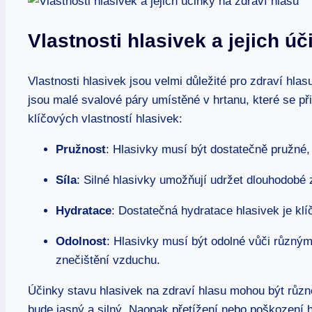
Vlastnosti hlasivek a jejich ú
Vlastnosti hlasivek jsou velmi důležité pro zdraví hla
jsou malé svalové páry umístěné v hrtanu, které se při
klíčových vlastností hlasivek:
Pružnost
: Hlasivky musí být dostatečně pružné,
Síla
: Silné hlasivky umožňují udržet dlouhodobé 
Hydratace
: Dostatečná hydratace hlasivek je klí
Odolnost
: Hlasivky musí být odolné vůči různým
znečištění vzduchu.
Účinky stavu hlasivek na zdraví hlasu mohou být různ
bude jasný a silný. Naopak přetížení nebo poškození 