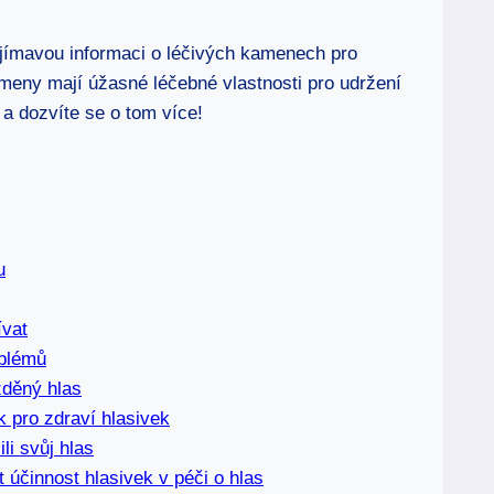
zajímavou informaci o léčivých kamenech pro
meny mají úžasné léčebné vlastnosti pro udržení
 a dozvíte se o tom více!
u
ívat
oblémů
žděný hlas
k pro zdraví hlasivek
ili svůj hlas
t účinnost hlasivek v péči o hlas