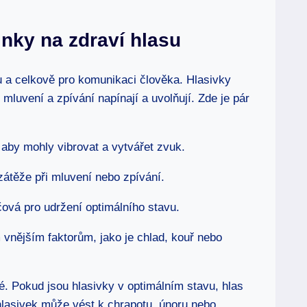
činky na zdraví hlasu
su a celkově pro komunikaci člověka. Hlasivky
 mluvení a zpívání napínají a uvolňují. Zde je pár
 aby mohly vibrovat a vytvářet zvuk.
zátěže při mluvení nebo zpívání.
čová pro udržení optimálního stavu.
 vnějším faktorům, jako je chlad, kouř nebo
é. Pokud jsou hlasivky v optimálním stavu, hlas
hlasivek může vést k chrapotu, únoru nebo