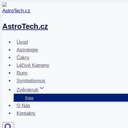
Přeskočit
na
obsah
AstroTech.cz
Úvod
Astrologie
Čakry
Léčivé Kameny
Runy
Symbolismus
Zvěrokruh
Ryba
O Nás
Kontakty