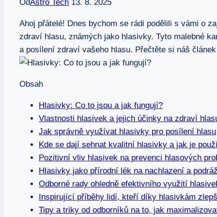
Od
Astro Tech
13. 8. 2025
Ahoj přátelé! Dnes bychom se rádi podělili s vámi o 
zdraví hlasu, známých jako hlasivky. Tyto malebné ka
a posílení zdraví vašeho hlasu. Přečtěte si náš článek
Obsah
Hlasivky: Co to jsou a jak fungují?
Vlastnosti hlasivek a jejich účinky na zdraví hlas
Jak správně využívat hlasivky pro posílení hlasu
Kde se dají sehnat kvalitní hlasivky a jak je použ
Pozitivní vliv hlasivek na prevenci hlasových pr
Hlasivky jako přírodní lék na nachlazení a podrá
Odborné rady ohledně efektivního využití hlasive
Inspirující příběhy lidí, kteří díky hlasivkám zlepš
Tipy a triky od odborníků na to, jak maximalizova