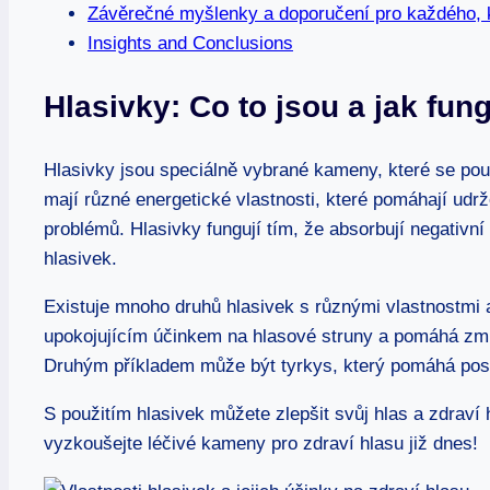
Závěrečné myšlenky a doporučení pro každého, k
Insights and Conclusions
Hlasivky: Co to jsou a jak fung
Hlasivky jsou speciálně vybrané kameny, které se použ
mají různé energetické vlastnosti, které pomáhají udr
problémů. Hlasivky fungují tím, že absorbují negativní en
hlasivek.
Existuje mnoho druhů hlasivek s různými vlastnostmi 
upokojujícím účinkem na hlasové struny a pomáhá zmír
Druhým příkladem může být tyrkys, který pomáhá posil
S použitím hlasivek můžete zlepšit svůj hlas a zdraví 
vyzkoušejte léčivé kameny pro zdraví hlasu již dnes!