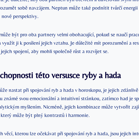
rozumět sobě navzájem. Neptun může také podnítit tvůrčí energii 
a nové perspektivy.
ůže být pro oba partnery velmi obohacující, pokud se naučí praco
využít ji k posílení jejich vztahu. Je důležité mít porozumění a re
jejich spojení, aby mohli společně růst a rozvíjet se.
 schopnosti této versusce ryby a hada
že nastat při spojování ryb a hada v horoskopu, je jejich zdánliv
u známé svou emocionální a intuitivní stránkou, zatímco had je s
alytickým myšlením. Nicméně, jejich kombinace může vytvořit za
 který může být plný kontrastů i harmonie.
h věcí, kterou lze očekávat při spojování ryb a hada, jsou jejich int