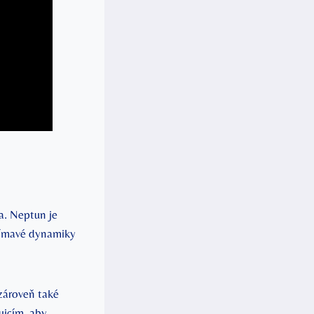
a. Neptun je
jímavé dynamiky
zároveň také
tuicím, aby