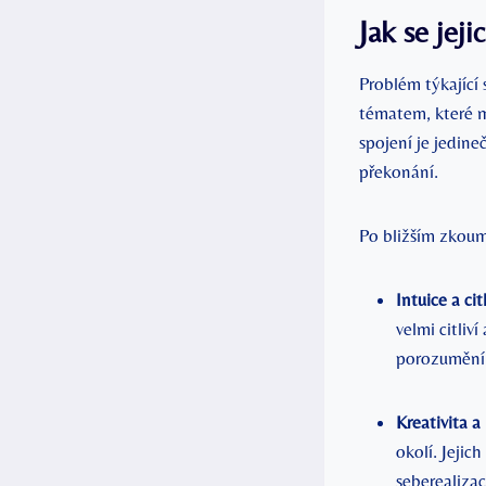
Jak se jej
Problém týkající
tématem, které m
spojení je jedine
překonání.
Po bližším zkoum
Intuice a cit
velmi citli
porozumění 
Kreativita a 
okolí. Jejic
seberealizac