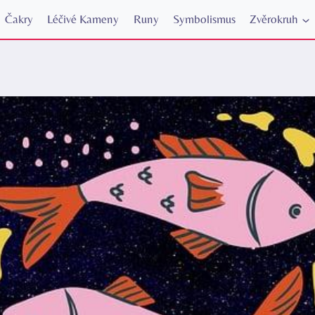
Čakry
Léčivé Kameny
Runy
Symbolismus
Zvěrokruh