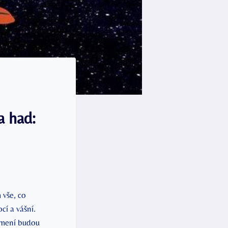
a had:
vše, co
cí a vášní.
namení budou