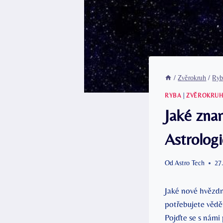
/
Zvěrokruh
/
Ryb
RYBA
|
ZVĚROKRU
Jaké zna
Astrolog
Od
Astro Tech
27
Jaké nové hvězd
potřebujete vědět
Pojďte se s námi