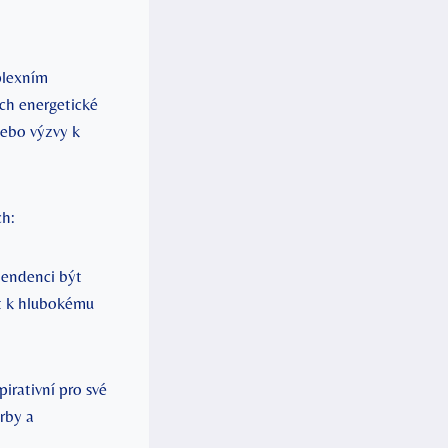
plexním
ch energetické
nebo výzvy k
ch:
tendenci být
st k hlubokému
irativní pro své
orby a