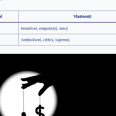
í
Vlastnosti
Intuitivní, empatický, snivý
Ambiciózní, citlivý, tajemný