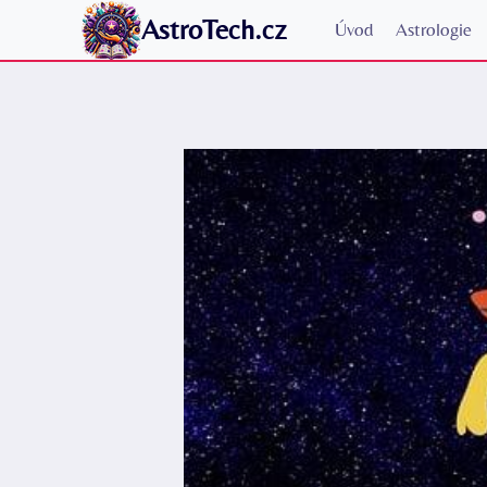
Přeskočit
AstroTech.cz
Úvod
Astrologie
na
obsah