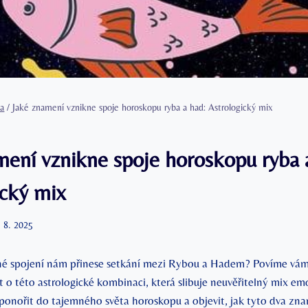
a
/
Jaké znamení vznikne spoje horoskopu ryba a had: Astrologický mix
H
mení vznikne spoje horoskopu ryba 
ický mix
. 8. 2025
né spojení nám přinese setkání mezi Rybou a Hadem? Povíme vám 
 o této astrologické kombinaci, která slibuje neuvěřitelný mix emo
 ponořit do tajemného světa horoskopu a objevit, jak tyto dva z