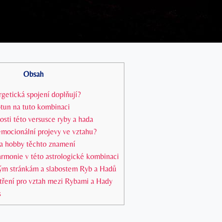
Obsah
ergetická spojení doplňují?
ptun na tuto kombinaci
nosti této versusce ryby a hada
 emocionální projevy ve vztahu?
a hobby těchto znamení
armonie v této astrologické kombinaci
ým stránkám a slabostem Ryb a Hadů
ření pro vztah mezi Rybami a Hady
s