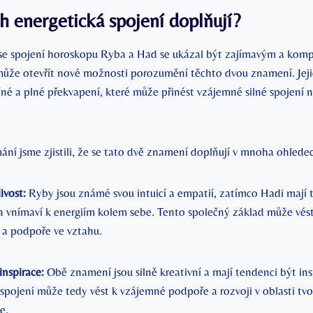
ich energetická spojení doplňují?
 se spojení horoskopu Ryba a Had se ukázal být zajímavým a kom
ůže otevřít nové možnosti porozumění těchto dvou znamení. Jeji
čné a plné překvapení, které může přinést vzájemné silné spojení 
ání jsme zjistili, že se tato dvě znamení doplňují v mnoha ohlede
livost:
Ryby jsou známé svou intuicí a empatií, zatímco Hadi mají 
ví a vnímaví k energiím kolem sebe. Tento společný základ může vé
a podpoře ve vztahu.
inspirace:
Obě znamení jsou silně kreativní a mají tendenci být insp
h spojení může tedy vést k vzájemné podpoře a rozvoji v oblasti tv
e.