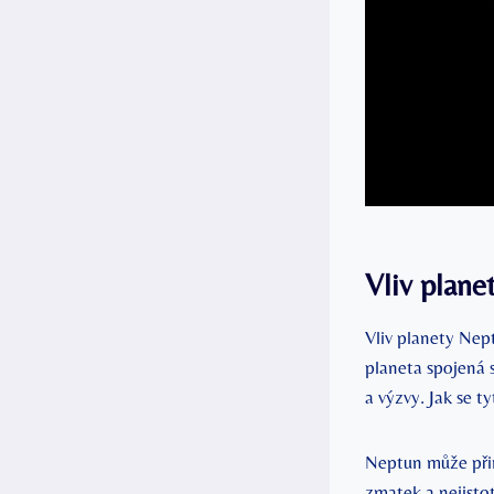
Vliv plane
Vliv planety Ne
planeta spojená s 
a výzvy. Jak se t
Neptun může přin
zmatek a nejistot