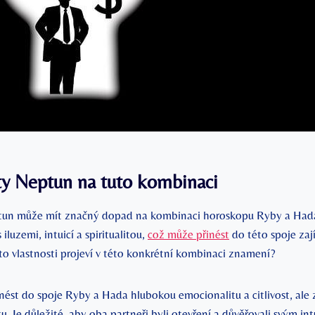
ty Neptun na tuto kombinaci
ptun může mít značný dopad na kombinaci horoskopu Ryby a Had
iluzemi, intuicí a spiritualitou,
což může přinést
do této spoje za
yto vlastnosti projeví v této konkrétní kombinaci znamení?
ést do spoje Ryby a Hada hlubokou emocionalitu a citlivost, ale 
u. Je důležité, aby oba partneři byli otevření a důvěřovali svým in