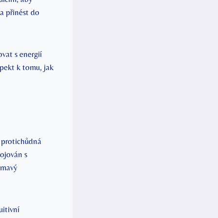
a přinést do
vat s energií
spekt k tomu, jak
ě protichůdná
pojován s
jímavý
uitivní