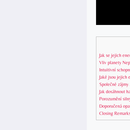
Jak se jejich en
Vliv planety Ne
Intuitivní schop
Jaké jsou jejich
Společné zájmy 
Jak dosáhnout h
Porozumění siln
Doporučená opat
Closing Remark