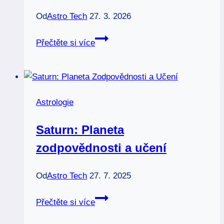
Od
Astro Tech
27. 3. 2026
Astronomický
Přečtěte si více
úplněk:
Kdy
a
kde
Astrologie
ho
nejlépe
Saturn: Planeta
pozorovat
zodpovědnosti a učení
Od
Astro Tech
27. 7. 2025
Saturn:
Přečtěte si více
Planeta