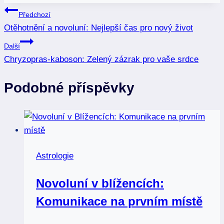
Navigace
Předchozí
Otěhotnění a novoluní: Nejlepší čas pro nový život
pro
Další
příspěvek
Chryzopras-kaboson: Zelený zázrak pro vaše srdce
Podobné příspěvky
Astrologie
Novoluní v blížencích:
Komunikace na prvním místě