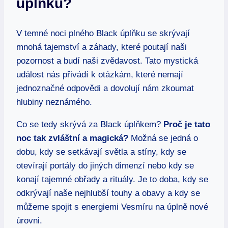
úplňku?
V temné noci plného Black úplňku se skrývají
mnohá tajemství a záhady, které poutají naši
pozornost a budí naši zvědavost. Tato mystická
událost nás přivádí k otázkám, které nemají
jednoznačné odpovědi a dovolují nám zkoumat
hlubiny neznámého.
Co se tedy skrývá za Black úplňkem?
Proč je tato
noc tak zvláštní a magická?
Možná se jedná o
dobu, kdy se setkávají světla a stíny, kdy se
otevírají portály do jiných dimenzí nebo kdy se
konají tajemné obřady a rituály. Je to doba, kdy se
odkrývají naše nejhlubší touhy a obavy a kdy se
můžeme spojit s energiemi Vesmíru na úplně nové
úrovni.