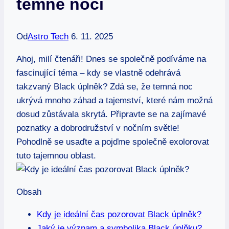
temné noci
Od
Astro Tech
6. 11. 2025
Ahoj, milí čtenáři! Dnes se společně podíváme na
fascinující téma – kdy se vlastně odehrává
takzvaný Black úplněk? Zdá se, že temná noc
ukrývá mnoho záhad a tajemství, které nám možná
dosud zůstávala skrytá. Připravte se na zajímavé
poznatky a dobrodružství v nočním světle!
Pohodlně se usaďte a pojďme společně exolorovat
tuto tajemnou oblast.
Obsah
Kdy je ideální čas pozorovat Black úplněk?
Jaký je význam a symbolika Black úplňku?