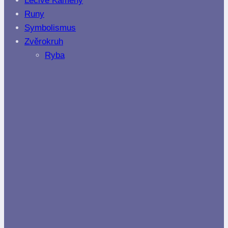
Léčivé Kameny
Runy
Symbolismus
Zvěrokruh
Ryba