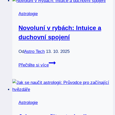
Jak
měsíc
Astrologie
ovlivňuje
nás
Novoluní v rybách: Intuice a
duchovní spojení
Od
Astro Tech
13. 10. 2025
Novoluní
Přečtěte si více
v
rybách:
Intuice
a
duchovní
Astrologie
spojení