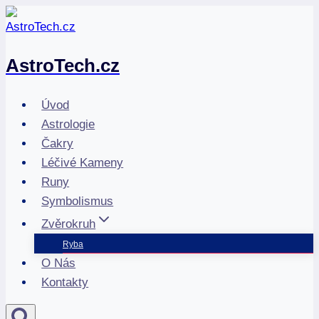
Přeskočit
na
obsah
AstroTech.cz
Úvod
Astrologie
Čakry
Léčivé Kameny
Runy
Symbolismus
Zvěrokruh
Ryba
O Nás
Kontakty