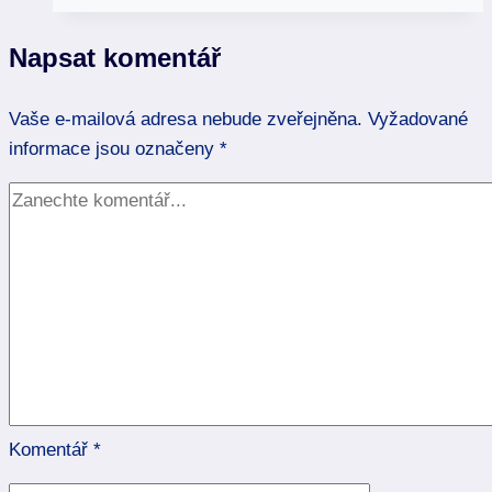
zodpovědnosti
a
Napsat komentář
učení
Vaše e-mailová adresa nebude zveřejněna.
Vyžadované
informace jsou označeny
*
Komentář
*