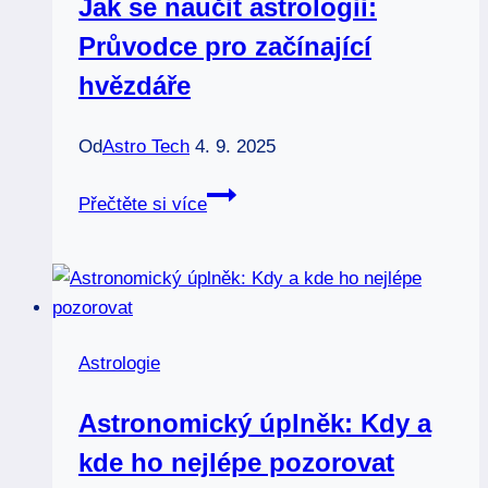
Jak se naučit astrologii:
Průvodce pro začínající
hvězdáře
Od
Astro Tech
4. 9. 2025
Jak
Přečtěte si více
se
naučit
astrologii:
Průvodce
pro
Astrologie
začínající
hvězdáře
Astronomický úplněk: Kdy a
kde ho nejlépe pozorovat