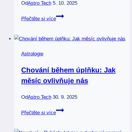
Od
Astro Tech
5. 10. 2025
Novoluní
Přečtěte si více
v
blížencích:
Komunikace
na
Astrologie
prvním
místě
Chování během úplňku: Jak
měsíc ovlivňuje nás
Od
Astro Tech
30. 9. 2025
Chování
Přečtěte si více
během
úplňku: