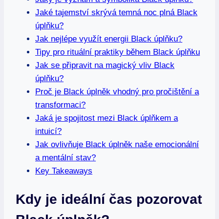
Jaké tajemství skrývá temná noc plná Black
úplňku?
Jak nejlépe využít energii Black úplňku?
Tipy pro rituální praktiky během Black úplňku
Jak se připravit na magický vliv Black
úplňku?
Proč je Black úplněk vhodný pro pročištění a
transformaci?
Jaká je spojitost mezi Black úplňkem a
intuicí?
Jak ovlivňuje Black úplněk naše emocionální
a mentální stav?
Key Takeaways
Kdy je ideální čas pozorovat