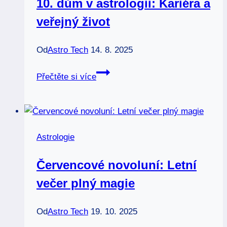
10. dům v astrologii: Kariéra a
švédské
veřejný život
divočině
Od
Astro Tech
14. 8. 2025
10.
Přečtěte si více
dům
v
astrologii:
Kariéra
Astrologie
a
veřejný
Červencové novoluní: Letní
život
večer plný magie
Od
Astro Tech
19. 10. 2025