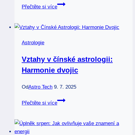
Červencové
Přečtěte si více
novoluní:
Letní
večer
plný
Astrologie
magie
Vztahy v čínské astrologii:
Harmonie dvojic
Od
Astro Tech
9. 7. 2025
Vztahy
Přečtěte si více
v
čínské
astrologii:
Harmonie