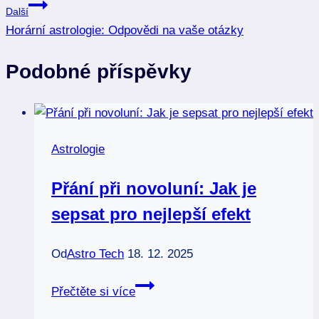
Další
příspěvek
Horární astrologie: Odpovědi na vaše otázky
Podobné příspěvky
Astrologie
Přání při novoluní: Jak je
sepsat pro nejlepší efekt
Od
Astro Tech
18. 12. 2025
Přání
Přečtěte si více
při