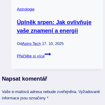
dvojic
Astrologie
Úplněk srpen: Jak ovlivňuje
vaše znamení a energii
Od
Astro Tech
17. 10. 2025
Úplněk
Přečtěte si více
srpen:
Jak
ovlivňuje
Napsat komentář
vaše
znamení
Vaše e-mailová adresa nebude zveřejněna.
a
Vyžadované
informace jsou označeny
energii
*