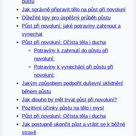
půstu
Jak správně připravit tělo na půst při novoluní
Důležité tipy pro úspěšný průběh půstu
Půst při novoluní: jaké potraviny zahrnout a
vynechat
Půst při novoluní: Očista těla i ducha
Potraviny k zahrnutí do půstu při
novoluní:
Potraviny k vynechání při půstu při
novoluní:
Jakým způsobem podpořit duševní uklidnění
během půstu
Jak dlouho by měl trvat půst při novoluní?
Pozitivní účinky půstu na tělo i mysl
Půst při novoluní: Očista těla i ducha
Jak postupně ukončit půst a vrátit se k běžné
stravě