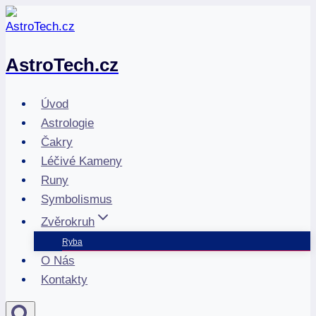
Přeskočit
na
obsah
AstroTech.cz
Úvod
Astrologie
Čakry
Léčivé Kameny
Runy
Symbolismus
Zvěrokruh
Ryba
O Nás
Kontakty