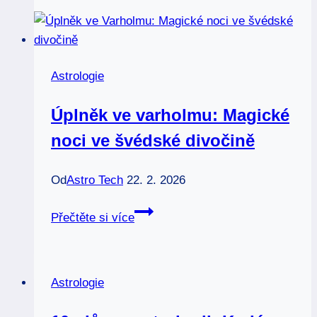
novoluní:
Jak
je
sepsat
Astrologie
pro
nejlepší
Úplněk ve varholmu: Magické
efekt
noci ve švédské divočině
Od
Astro Tech
22. 2. 2026
Úplněk
Přečtěte si více
ve
varholmu:
Magické
Astrologie
noci
ve