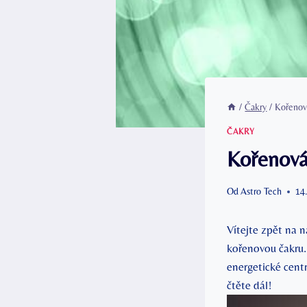
/
Čakry
/
Kořenová
ČAKRY
Kořenová 
Od
Astro Tech
14
Vítejte zpět na‌ 
kořenovou čakru. 
energetické centr
čtěte dál!