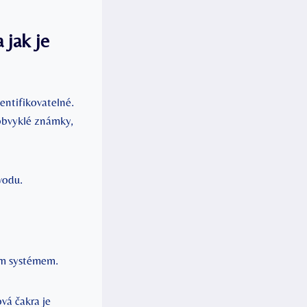
 jak je
ntifikovatelné.
obvyklé‍ známky,
vodu.
ním systémem.
ová čakra je