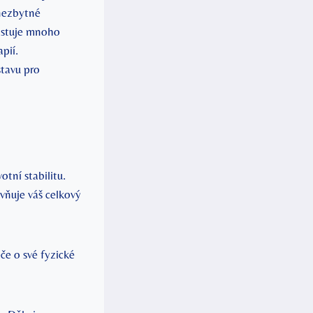
nezbytné‌
xistuje mnoho
pií.
stavu pro
otní stabilitu.
ivňuje váš celkový
e o své‍ fyzické