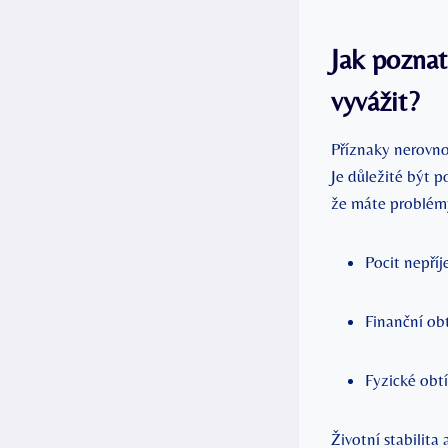
Jak poznat
vyvážit?
Příznaky nerovno
Je⁣ důležité být 
že máte problém
Pocit nepří
Finanční obt
Fyzické obt
Životní stabilita 