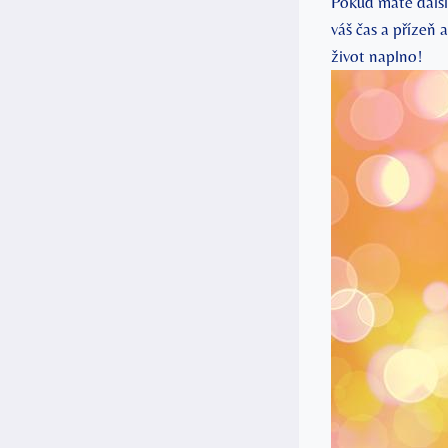
Pokud máte další
váš čas a přízeň 
život naplno!