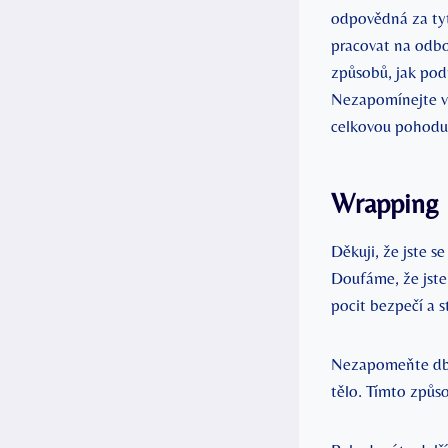
odpovědná za tyt
pracovat na odbo
způsobů, jak podp
Nezapomínejte ‍v
celkovou pohodu 
Wrapping
Děkuji, že ​jste s
Doufáme, že jste​
pocit bezpečí a st
Nezapomeňte⁣ dbát
tělo. Tímto způso