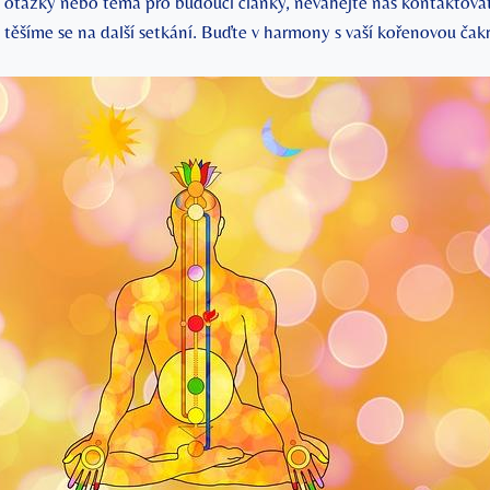
 otázky nebo téma pro budoucí ⁤články, neváhejte nás kontaktova
a‍ těšíme se na další setkání. Buďte v harmony s vaší kořenovou čakro