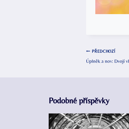
Navigace
PŘEDCHOZÍ
Úplněk a nov: Dvojí vl
pro
příspěvek
Podobné příspěvky