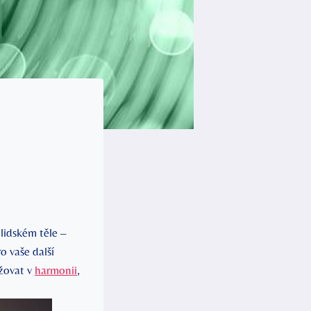
 lidském těle –
o vaše další
ržovat v
harmonii
,