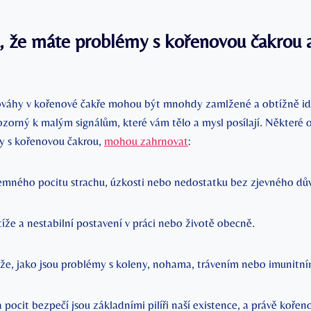
, že máte problémy s kořenovou čakrou‌ a
váhy v kořenové čakře mohou být mnohdy zamlžené a ⁢obtížně ide
pozorný k malým signálům, které vám tělo a mysl posílají. Některé 
y s kořenovou čakrou,
mohou zahrnovat
:
jemného‌ pocitu strachu, úzkosti nebo nedostatku bez zjevného ⁣dů
íže a nestabilní ‍postavení ​v práci nebo životě obecně.
íže, jako jsou problémy s koleny, nohama, trávením nebo ⁣imunit
a pocit bezpečí jsou základními pilíři naší existence, ​a právě kořen