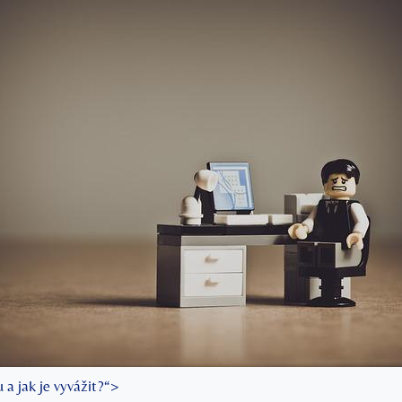
a jak je⁣ vyvážit?“>