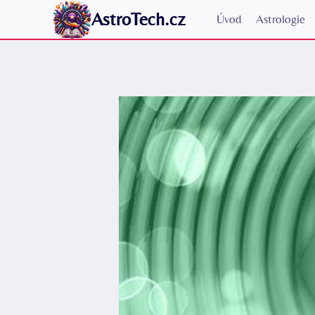
Přeskočit
AstroTech.cz
Úvod
Astrologie
na
obsah