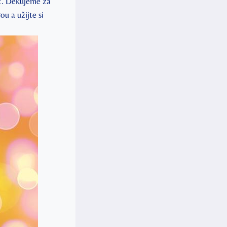
t. Děkujeme za
u‍ a užijte si