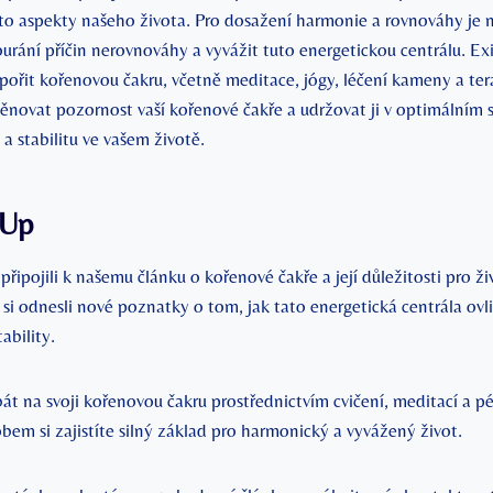
o aspekty našeho života. Pro dosažení harmonie ‍a rovnováhy je 
urání příčin nerovnováhy a vyvážit tuto energetickou centrálu. E
ořit⁢ kořenovou čakru, včetně meditace, jógy, léčení kameny a tera
ěnovat pozornost vaší kořenové čakře a udržovat ji ‌v optimálním 
a stabilitu ve vašem životě.
 Up
e ⁣připojili k našemu článku o kořenové čakře a její důležitosti pro živ
 si odnesli nové poznatky o tom, jak tato energetická centrála ovl
ability.
 na svoji kořenovou⁣ čakru prostřednictvím cvičení, meditací a péč
bem si zajistíte silný základ pro harmonický a vyvážený ‌život.