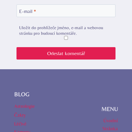
E-mail
*
Uložit do prohlížeče jméno, e-mail a webovou
stránku pro budoucí komentáře.
BLOG
Astrologie
MENU
Čakry
Úvodní
Léčivé
Stránka
Kameny