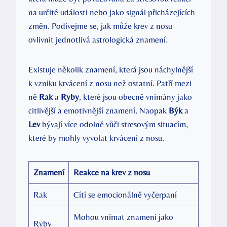
na určité události nebo jako signál přicházejících
změn. Podívejme se, jak může krev z nosu
ovlivnit jednotlivá astrologická znamení.
Existuje několik znamení, která jsou náchylnější
k vzniku krvácení z nosu než ostatní. Patří mezi
ně
Rak
a
Ryby
, které jsou obecně vnímány jako
citlivější a emotivnější znamení. Naopak
Býk
a
Lev
bývají více odolné vůči stresovým situacím,
které by mohly vyvolat krvácení z nosu.
Znamení
Reakce na krev z nosu
Rak
Cítí se emocionálně vyčerpaní
Mohou vnímat znamení jako
Ryby