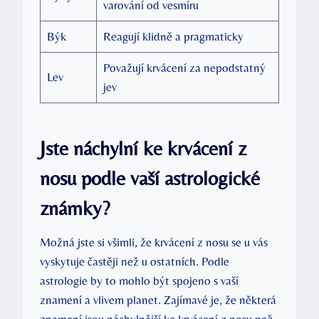
varování od vesmíru
Býk
Reagují klidně a pragmaticky
Považují krvácení za nepodstatný
Lev
jev
Jste náchylní ke krvácení z
nosu podle vaší astrologické
známky?
Možná jste si všimli, že krvácení z nosu se u vás
vyskytuje častěji než u ostatních. Podle
astrologie by to mohlo být spojeno s vaší
znamení a vlivem planet. Zajímavé je, že některá
znamení jsou náchylnější ke krvácení z nosu než