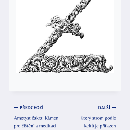
Navigace
PŘEDCHOZÍ
DALŠÍ
Ametyst čakra: Kámen
Který strom podle
pro
pro čištění a meditaci
keltů je přiřazen