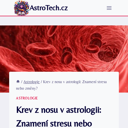
Přeskočit
AstroTech.cz
na
obsah
/
Astrologie
/
Krev z nosu v astrologii: Znamení stresu
nebo změny?
ASTROLOGIE
Krev z nosu v astrologii:
Znamení stresu nebo