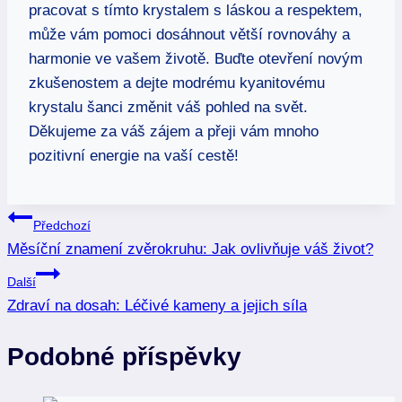
pracovat s tímto krystalem s láskou a respektem,
může vám pomoci dosáhnout větší rovnováhy a
harmonie ve vašem životě. Buďte otevření novým
zkušenostem a dejte modrému kyanitovému
krystalu šanci změnit váš pohled na svět.
Děkujeme za váš zájem a přeji vám mnoho
pozitivní energie na vaší cestě!
Navigace
Předchozí
Měsíční znamení zvěrokruhu: Jak ovlivňuje váš život?
pro
Další
příspěvek
Zdraví na dosah: Léčivé kameny a jejich síla
Podobné příspěvky