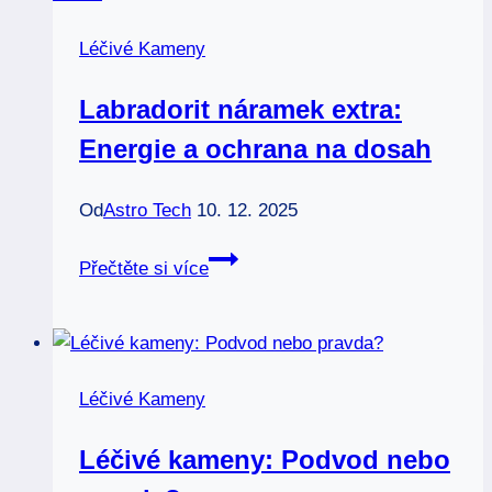
pomocníci
Léčivé Kameny
Labradorit náramek extra:
Energie a ochrana na dosah
Od
Astro Tech
10. 12. 2025
Labradorit
Přečtěte si více
náramek
extra:
Energie
a
Léčivé Kameny
ochrana
na
Léčivé kameny: Podvod nebo
dosah