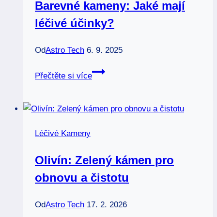
Barevné kameny: Jaké mají
zdraví
léčivé účinky?
Od
Astro Tech
6. 9. 2025
Barevné
Přečtěte si více
kameny:
Jaké
mají
léčivé
Léčivé Kameny
účinky?
Olivín: Zelený kámen pro
obnovu a čistotu
Od
Astro Tech
17. 2. 2026