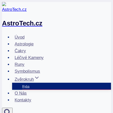
Přeskočit
na
obsah
AstroTech.cz
Úvod
Astrologie
Čakry
Léčivé Kameny
Runy
Symbolismus
Zvěrokruh
Ryba
O Nás
Kontakty