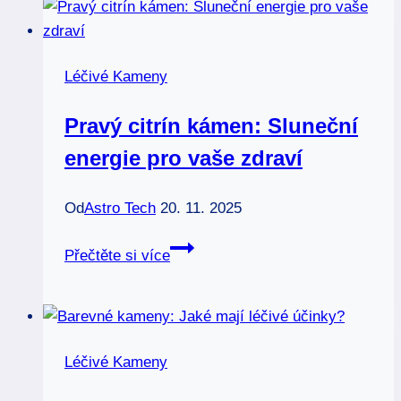
Léčivé Kameny
Pravý citrín kámen: Sluneční
energie pro vaše zdraví
Od
Astro Tech
20. 11. 2025
Pravý
Přečtěte si více
citrín
kámen:
Sluneční
energie
Léčivé Kameny
pro
vaše