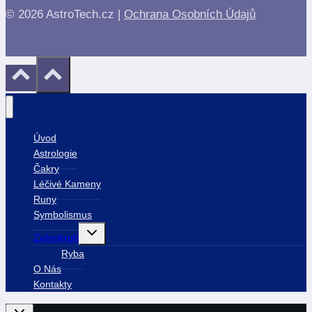
© 2026 AstroTech.cz |
Ochrana Osobních Údajů
Úvod
Astrologie
Čakry
Léčivé Kameny
Runy
Symbolismus
Toggle
Zvěrokruh
child
menu
Ryba
O Nás
Kontakty