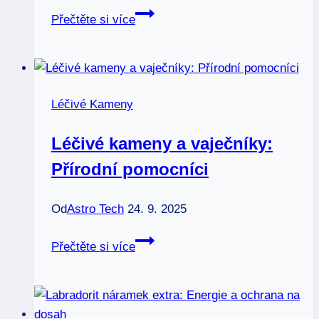
Olivín:
Přečtěte si více
Zelený
kámen
pro
obnovu
Léčivé Kameny
a
čistotu
Léčivé kameny a vaječníky:
Přírodní pomocníci
Od
Astro Tech
24. 9. 2025
Léčivé
Přečtěte si více
kameny
a
vaječníky:
Přírodní