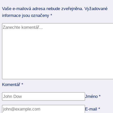
na
Vaše e-mailová adresa nebude zveřejněna.
zdraví
Vyžadované
informace jsou označeny
*
Komentář
*
Jméno
*
E-mail
*