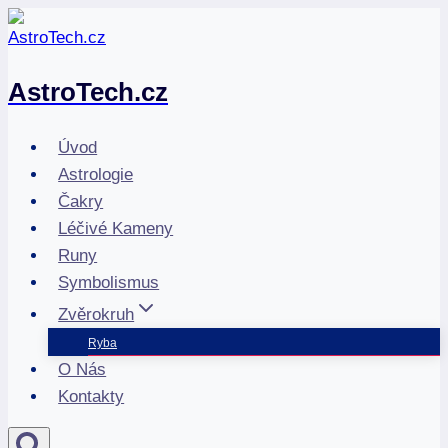
Přeskočit
na
obsah
AstroTech.cz
Úvod
Astrologie
Čakry
Léčivé Kameny
Runy
Symbolismus
Zvěrokruh
Ryba
O Nás
Kontakty