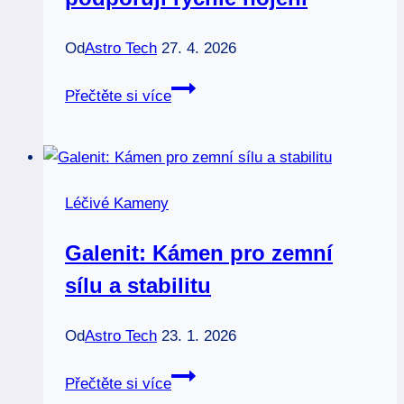
Od
Astro Tech
27. 4. 2026
Operace:
Přečtěte si více
Kameny,
které
podporují
rychlé
Léčivé Kameny
hojení
Galenit: Kámen pro zemní
sílu a stabilitu
Od
Astro Tech
23. 1. 2026
Galenit:
Přečtěte si více
Kámen