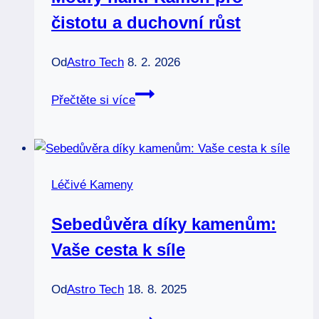
správně
čistotu a duchovní růst
Od
Astro Tech
8. 2. 2026
Modrý
Přečtěte si více
halit:
Kámen
pro
čistotu
Léčivé Kameny
a
duchovní
Sebedůvěra díky kamenům:
růst
Vaše cesta k síle
Od
Astro Tech
18. 8. 2025