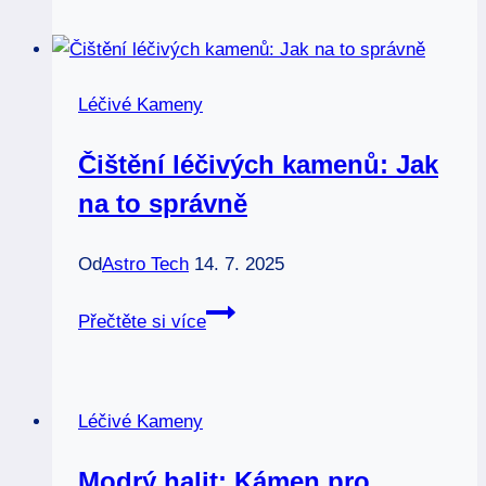
pro
zemní
sílu
Léčivé Kameny
a
stabilitu
Čištění léčivých kamenů: Jak
na to správně
Od
Astro Tech
14. 7. 2025
Čištění
Přečtěte si více
léčivých
kamenů:
Jak
Léčivé Kameny
na
to
Modrý halit: Kámen pro