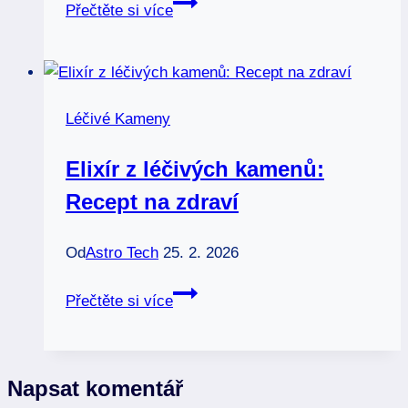
Sebedůvěra
Přečtěte si více
díky
kamenům:
Vaše
cesta
Léčivé Kameny
k
síle
Elixír z léčivých kamenů:
Recept na zdraví
Od
Astro Tech
25. 2. 2026
Elixír
Přečtěte si více
z
léčivých
kamenů:
Napsat komentář
Recept