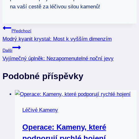
na vaší cestě za léčivou silou kamenů!
Navigace
Předchozí
Modrý kyanit krystal: Most k vyšším dimenzím
pro
Další
příspěvek
Vyjímečný úplněk: Nezapomenutelné noční jevy
Podobné příspěvky
Léčivé Kameny
Operace: Kameny, které
podporují rychlé hojení