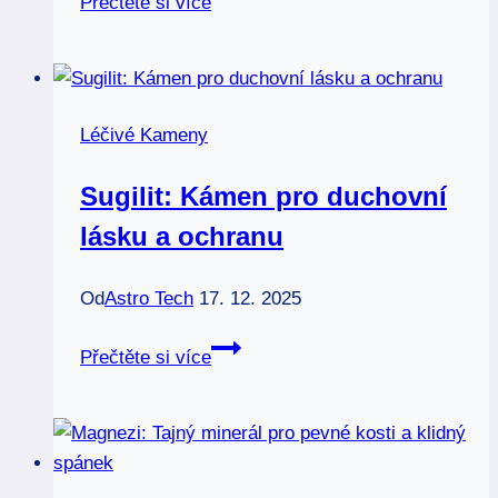
Přečtěte si více
kyanit
krystal:
Most
k
Léčivé Kameny
vyšším
dimenzím
Sugilit: Kámen pro duchovní
lásku a ochranu
Od
Astro Tech
17. 12. 2025
Sugilit:
Přečtěte si více
Kámen
pro
duchovní
lásku
a