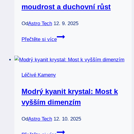
moudrost a duchovní růst
Od
Astro Tech
12. 9. 2025
Sagenit:
Přečtěte si více
Kámen
pro
moudrost
a
Léčivé Kameny
duchovní
růst
Modrý kyanit krystal: Most k
vyšším dimenzím
Od
Astro Tech
12. 10. 2025
Modrý