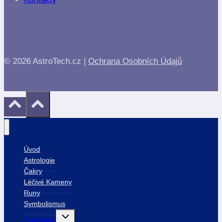
© 2026 AstroTech.cz |
Ochrana Osobních Údajů
Úvod
Astrologie
Čakry
Léčivé Kameny
Runy
Symbolismus
Toggle
Zvěrokruh
child