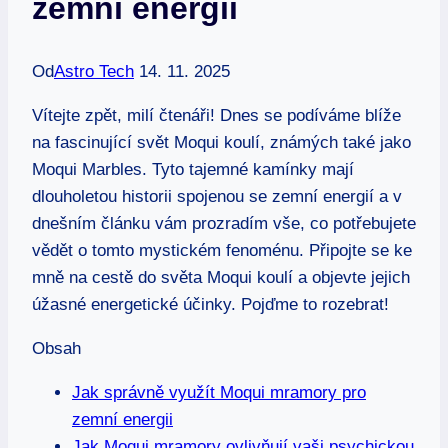
zemní energii
Od
Astro Tech
14. 11. 2025
Vítejte zpět, milí čtenáři! Dnes se podíváme blíže
na fascinující svět Moqui koulí, známých také jako
Moqui Marbles. Tyto tajemné kamínky mají
dlouholetou historii spojenou se zemní energií a v
dnešním článku vám prozradím vše, co potřebujete
vědět o tomto mystickém fenoménu. Připojte se ke
mně na cestě do světa Moqui koulí a objevte jejich
úžasné energetické účinky. Pojďme to rozebrat!
Obsah
Jak správně využít Moqui mramory pro
zemní energii
Jak Moqui mramory ovlivňují vaši psychickou