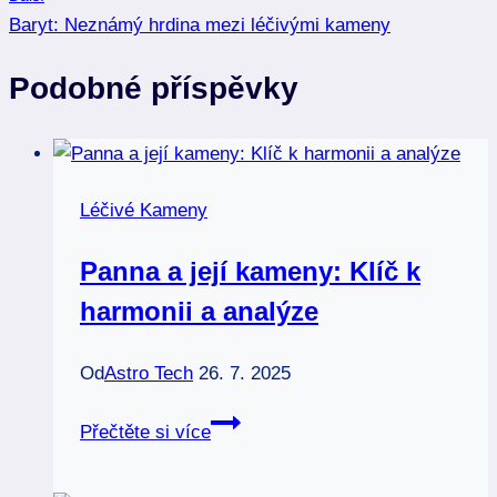
příspěvek
Baryt: Neznámý hrdina mezi léčivými kameny
Podobné příspěvky
Léčivé Kameny
Panna a její kameny: Klíč k
harmonii a analýze
Od
Astro Tech
26. 7. 2025
Panna
Přečtěte si více
a
její