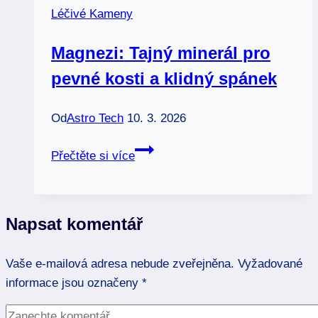
Léčivé Kameny
ochranu
Magnezi: Tajný minerál pro
pevné kosti a klidný spánek
Od
Astro Tech
10. 3. 2026
Magnezi:
Přečtěte si více
Tajný
minerál
pro
Napsat komentář
pevné
kosti
Vaše e-mailová adresa nebude zveřejněna.
a
Vyžadované
informace jsou označeny
klidný
*
spánek