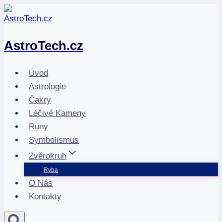
Přeskočit
na
obsah
AstroTech.cz
Úvod
Astrologie
Čakry
Léčivé Kameny
Runy
Symbolismus
Zvěrokruh
Ryba
O Nás
Kontakty