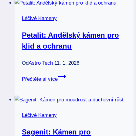
kameny:
Klíč
Léčivé Kameny
k
harmonii
Petalit: Andělský kámen pro
a
klid a ochranu
analýze
Od
Astro Tech
11. 1. 2026
Petalit:
Přečtěte si více
Andělský
kámen
pro
klid
Léčivé Kameny
a
ochranu
Sagenit: Kámen pro