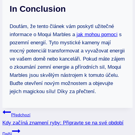
In Conclusion
Doufám, že tento článek vám poskytl užitečné
informace o Moqui Marbles a
jak mohou pomoci
s
pozemní energií. Tyto mystické kameny mají
mocný potenciál transformovat a vyvažovat energii
ve vašem domě nebo kanceláři. Pokud máte zájem
o zkoumání zemní energie a přírodních sil, Moqui
Marbles jsou skvělým nástrojem k tomuto účelu.
Buďte otevření novým možnostem a objevujte
jejich magickou sílu! Díky za přečtení.
Navigace
Předchozí
Kdy začíná znamení ryby: Připravte se na své období
pro
Další