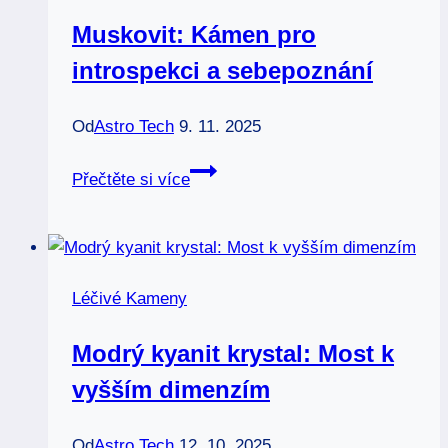
obnovu
Muskovit: Kámen pro
introspekci a sebepoznání
Od
Astro Tech
9. 11. 2025
Muskovit:
Přečtěte si více
Kámen
pro
introspekci
a
Léčivé Kameny
sebepoznání
Modrý kyanit krystal: Most k
vyšším dimenzím
Od
Astro Tech
12. 10. 2025