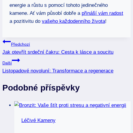
energie a růstu s pomocí tohoto jedinečného
kamene. Ať vám působí dobře a
přináší vám radost
a pozitivitu do
vašeho každodenního života
!
Navigace
Předchozí
Jak otevřít srdeční čakru: Cesta k lásce a soucitu
pro
Další
příspěvek
Listopadové novoluní: Transformace a regenerace
Podobné příspěvky
Léčivé Kameny