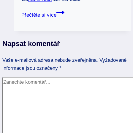
Modrý
Přečtěte si více
kyanit
krystal:
Most
Napsat komentář
k
vyšším
Vaše e-mailová adresa nebude zveřejněna.
dimenzím
Vyžadované
informace jsou označeny
*