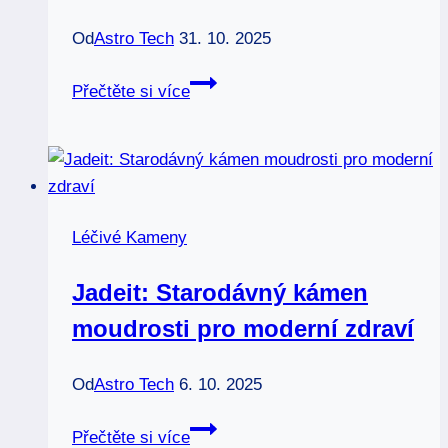
Od
Astro Tech
31. 10. 2025
Achat:
Přečtěte si více
Tajemství
dlouhověkosti
a
harmonie
odhaleno
Léčivé Kameny
Jadeit: Starodávný kámen
moudrosti pro moderní zdraví
Od
Astro Tech
6. 10. 2025
Jadeit:
Přečtěte si více