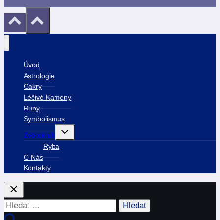
Úvod
Astrologie
Čakry
Léčivé Kameny
Runy
Symbolismus
Toggle
Zvěrokruh
child
menu
Ryba
O Nás
Kontakty
Vyhledávání