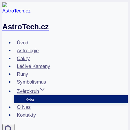
Přeskočit
na
obsah
AstroTech.cz
Úvod
Astrologie
Čakry
Léčivé Kameny
Runy
Symbolismus
Zvěrokruh
Ryba
O Nás
Kontakty