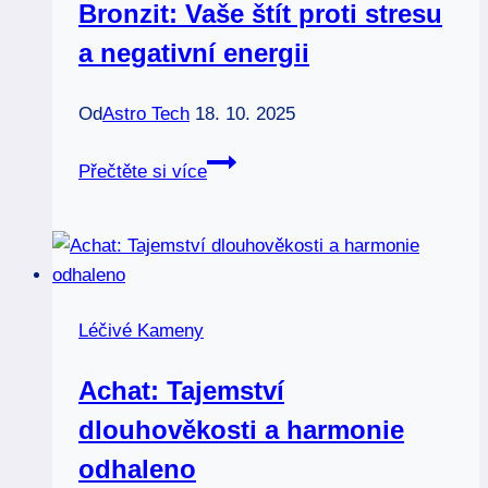
Bronzit: Vaše štít proti stresu
a negativní energii
Od
Astro Tech
18. 10. 2025
Bronzit:
Přečtěte si více
Vaše
štít
proti
stresu
a
Léčivé Kameny
negativní
energii
Achat: Tajemství
dlouhověkosti a harmonie
odhaleno