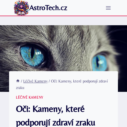
Přeskočit
AstroTech.cz
na
obsah
/
Léčivé Kameny
/
Oči: Kameny, které podporují zdraví
zraku
LÉČIVÉ KAMENY
Oči: Kameny, které
podporují zdraví zraku