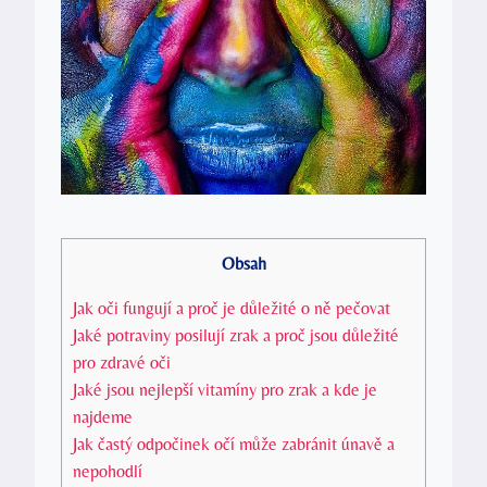
Obsah
Jak oči fungují a proč je důležité o ně pečovat
Jaké potraviny posilují zrak a proč jsou důležité
pro zdravé oči
Jaké jsou nejlepší vitamíny pro zrak a kde je
najdeme
Jak častý odpočinek očí může zabránit únavě a
nepohodlí