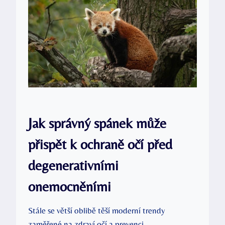
Jak správný spánek může
přispět k ochraně očí před
degenerativními
onemocněními
Stále se větší oblibě těší moderní trendy
zaměřené na zdraví očí a prevenci