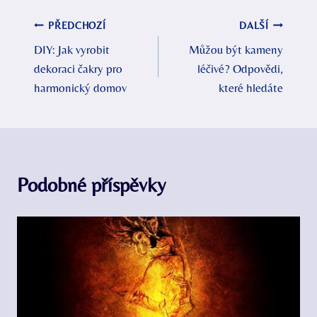
Navigace
PŘEDCHOZÍ
DALŠÍ
DIY: Jak vyrobit
Můžou být kameny
pro
dekoraci čakry pro
léčivé? Odpovědi,
příspěvek
harmonický domov
které hledáte
Podobné příspěvky