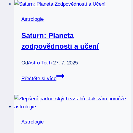
Neznámý
faktor
Astrologie
vašeho
osudu
Saturn: Planeta
zodpovědnosti a učení
Od
Astro Tech
27. 7. 2025
Saturn:
Přečtěte si více
Planeta
zodpovědnosti
a
učení
Astrologie