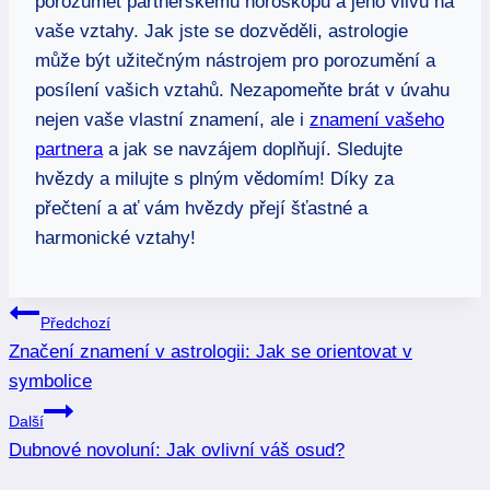
porozumět ⁣partnerskému horoskopu ‍a⁢ jeho vlivu na
vaše vztahy. Jak jste se dozvěděli, ⁢astrologie
může být ⁤užitečným nástrojem pro porozumění a‍
posílení vašich vztahů. Nezapomeňte brát⁤ v‌ úvahu
nejen vaše ​vlastní znamení, ale ‍i
znamení vašeho
partnera
a jak se navzájem doplňují. Sledujte
⁢hvězdy a milujte‍ s plným vědomím! ⁢Díky za
přečtení ⁢a ⁣ať‌ vám‌ hvězdy přejí šťastné a
harmonické ‌vztahy!
Navigace
Předchozí
Značení znamení v astrologii: Jak se orientovat v
pro
symbolice
příspěvek
Další
Dubnové novoluní: Jak ovlivní váš osud?