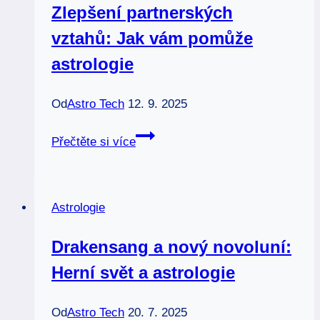
Zlepšení partnerských
vztahů: Jak vám pomůže
astrologie
Od
Astro Tech
12. 9. 2025
Zlepšení
Přečtěte si více
partnerských
vztahů:
Jak
Astrologie
vám
pomůže
Drakensang a nový novoluní:
astrologie
Herní svět a astrologie
Od
Astro Tech
20. 7. 2025