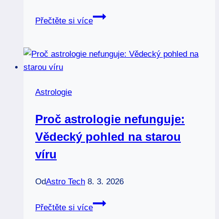
Drakensang
Přečtěte si více
a
nový
novoluní:
Herní
svět
Astrologie
a
astrologie
Proč astrologie nefunguje:
Vědecký pohled na starou
víru
Od
Astro Tech
8. 3. 2026
Proč
Přečtěte si více
astrologie