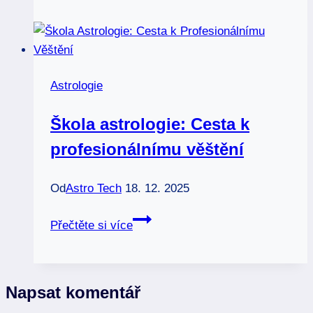
nefunguje:
Vědecký
pohled
na
Astrologie
starou
víru
Škola astrologie: Cesta k
profesionálnímu věštění
Od
Astro Tech
18. 12. 2025
Škola
Přečtěte si více
astrologie:
Cesta
k
Napsat komentář
profesionálnímu
věštění