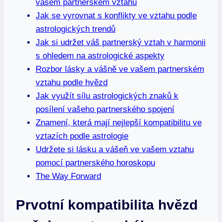
vašem partnerském vztahu
Jak​ se vyrovnat s konflikty ve‌ vztahu ​podle
astrologických ​trendů
Jak si udržet⁣ váš partnerský vztah​ v harmonii
⁤s ohledem na ⁢astrologické aspekty
Rozbor lásky a vášně⁤ ve vašem‌ partnerském
vztahu podle⁢ hvězd
Jak využít sílu astrologických znaků k​
posílení vašeho partnerského spojení
Znamení, která mají‌ nejlepší kompatibilitu ve⁤
vztazích⁣ podle astrologie
Udržete si ⁤lásku a vášeň ve vašem vztahu
pomocí partnerského⁢ horoskopu
The ⁢Way Forward
Prvotní kompatibilita ‍hvězd