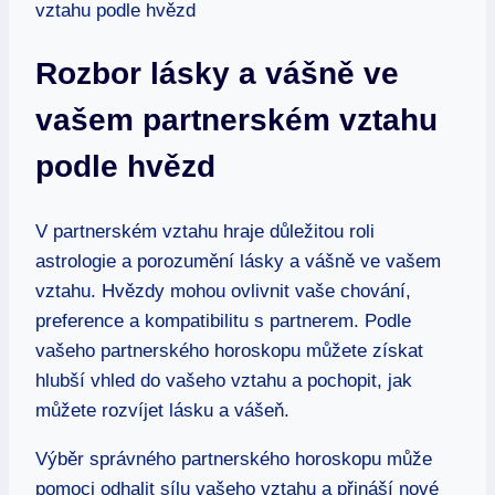
Rozbor lásky a vášně⁤ ve
vašem‌ partnerském vztahu
podle⁢ hvězd
V ​partnerském vztahu ‍hraje důležitou roli
astrologie a⁣ porozumění lásky a vášně ve vašem
‍vztahu.​ Hvězdy ​mohou ​ovlivnit vaše ⁣chování,
preference a‍ kompatibilitu s partnerem.⁣ Podle
‍vašeho partnerského horoskopu můžete získat
hlubší vhled do‍ vašeho vztahu a pochopit, jak
můžete ⁣rozvíjet lásku​ a vášeň.
Výběr správného partnerského horoskopu může
pomoci odhalit sílu​ vašeho vztahu a ​přináší nové