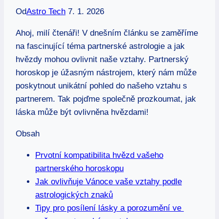
Od
Astro Tech
7. 1. 2026
Ahoj, milí čtenáři! V dnešním článku se ⁣zaměříme
‍na fascinující téma partnerské astrologie a jak
‍hvězdy mohou ovlivnit⁤ naše⁢ vztahy. Partnerský
horoskop je úžasným ​nástrojem, který nám může
poskytnout unikátní⁢ pohled do‌ našeho vztahu s
partnerem.​ Tak pojďme společně ⁤prozkoumat,⁤ jak
láska může⁣ být ovlivněna hvězdami!
Obsah
Prvotní kompatibilita ‍hvězd vašeho
partnerského‍ horoskopu
Jak ovlivňuje Vánoce‍ vaše vztahy podle
astrologických znaků
Tipy​ pro‌ posílení lásky a porozumění ve ​