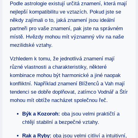
Podle astrologie existují určitá⁢ znamení, která mají
⁢nejlepší kompatibilitu ve vztazích. Pokud jste se
⁣někdy zajímali o to, jaká​ znamení jsou ideální
partneři pro vaše znamení, pak jste na správném
místě. Hvězdy‍ mohou mít významný vliv na naše
mezilidské vztahy.
Vzhledem k⁣ tomu,‍ že‍ jednotlivá ‌znamení mají
‍různé ⁢vlastnosti a charakteristiky, ‌některé
kombinace⁤ mohou být harmonické ⁢a jiné naopak
konfliktní. Například ‍znamení Blíženců a‌ Vah mají
⁢tendenci ⁤se dobře doplňovat, zatímco Vodnář a Štír
mohou‍ mít obtíže nacházet⁢ společnou řeč.
Býk ⁢a Kozoroh:
oba​ jsou ⁤velmi praktičtí a
chtějí stabilní a‍ bezpečné vztahy.
Rak a Ryby:
oba jsou velmi citliví a intuitivní,‍