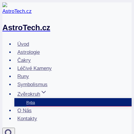
Přeskočit
na
obsah
AstroTech.cz
Úvod
Astrologie
Čakry
Léčivé Kameny
Runy
Symbolismus
Zvěrokruh
Ryba
O Nás
Kontakty