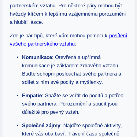
partnerském vztahu. Pro některé páry mohou být
hvězdy klíčem k⁣ lepšímu vzájemnému porozumění
a hlubší‌ lásce.
Zde je pár ⁤tipů, které vám ‌mohou pomoci k
posílení
vašeho partnerského vztahu
:
Komunikace
: Otevřená a upřímná‍
komunikace ​je základem zdravého⁢ vztahu.⁢
Buďte⁣ schopni poslouchat svého partnera a
sdílet ⁤s ním ‌své pocity a myšlenky.
Empatie
: Snažte se vcítit do pocitů ⁣a potřeb
svého ‌partnera. ‌Porozumění a soucit jsou
důležité pro pevný vztah.
Společné zájmy
: Najděte ⁣společné aktivity, ​
které ⁣vás oba baví.⁤ Trávení ‍času společně