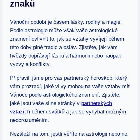
znaků
Vánoční⁢ období je časem ⁢lásky,​ rodiny a magie.
Podle astrologie⁣ může však vaše astrologické
znamení ⁣ovlivnit to, jak ⁤se ⁢vztahy ‌vyvíjejí během
této doby plné tradic ​a ⁢oslav. ⁣Zjistěte, jak ‌vám
hvězdy dopřávají lásku a harmonii nebo naopak⁤
výzvy ‌a konflikty.
Připravili jsme pro ⁣vás partnerský horoskop, který
vám prozradí,‍ jaké vlivy mohou na⁤ vaše vztahy mít
Vánoce podle astrologického znamení. ⁤Zjistěte,
jaké ‌jsou ​vaše silné ⁤stránky v ‌
partnerských
vztazích
během‌ svátků a jak se vyhýbat možným
nedorozuměním.
Nezáleží na tom, jestli⁣ věříte ‍na astrologii nebo‌ ne,