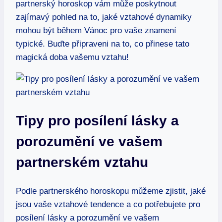
partnerský ‍horoskop vám může‌ poskytnout
zajímavý pohled na to, jaké vztahové dynamiky
‍mohou být ‍během ​Vánoc pro vaše znamení
typické. ​Buďte připraveni na to,‍ co přinese tato
⁣magická ⁣doba⁢ vašemu vztahu!
Tipy​ pro‌ posílení lásky a
porozumění ve ​vašem
partnerském vztahu
Podle partnerského horoskopu můžeme zjistit, jaké⁢
jsou vaše vztahové tendence⁤ a ⁢co⁢ potřebujete pro
posílení ⁢lásky a⁢ porozumění ve vašem