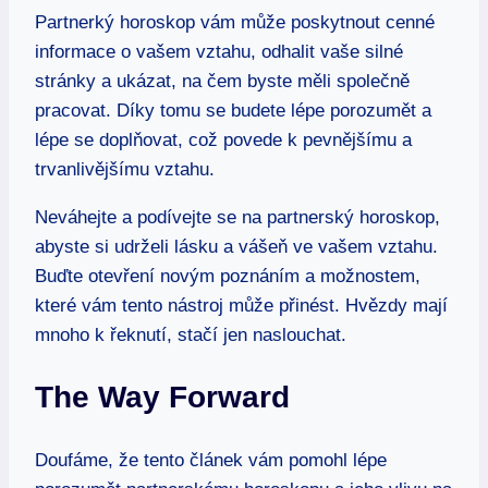
Partnerký horoskop‍ vám může​ poskytnout cenné
informace o ⁣vašem vztahu, ⁣odhalit vaše silné
stránky‍ a ‌ukázat, ⁣na čem‍ byste⁤ měli ⁣společně
pracovat.⁣ Díky tomu se‍ budete lépe porozumět​ a
⁢lépe se‍ doplňovat,‍ což povede k ⁤pevnějšímu ⁣a ​
trvanlivějšímu vztahu.
Neváhejte a podívejte se ⁣na partnerský horoskop,‌
abyste si udrželi ‍lásku ⁣a‍ vášeň‍ ve ⁢vašem vztahu.​
Buďte otevření novým poznáním a​ možnostem,‍
které vám tento nástroj může přinést.‍ Hvězdy mají
mnoho k⁣ řeknutí, stačí jen naslouchat.
The ⁢Way Forward
Doufáme, že tento článek vám⁢ pomohl lépe