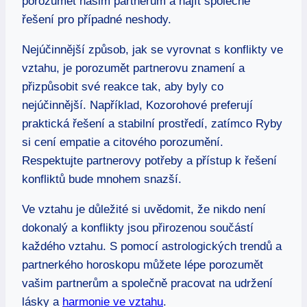
porozumět našim ​partnerům ‍a najít‍ společné
‍řešení ‍pro případné⁣ neshody.
Nejúčinnější⁣ způsob, ⁤jak ⁢se vyrovnat s⁤ konflikty ⁢ve
vztahu, ⁣je porozumět partnerovu znamení a‌
přizpůsobit své reakce tak,⁢ aby byly co
nejúčinnější. Například, Kozorohové preferují
praktická řešení⁤ a ‌stabilní prostředí, zatímco ‍Ryby
si cení empatie a citového porozumění.
Respektujte partnerovy potřeby a přístup⁤ k řešení
‌konfliktů bude mnohem snazší.
Ve vztahu je​ důležité si uvědomit, ‍že nikdo⁣ není
dokonalý a⁣ konflikty jsou ⁤přirozenou ‍součástí
každého vztahu. S pomocí⁤ astrologických trendů a
partnerkého⁤ horoskopu můžete lépe porozumět⁢
vašim⁢ partnerům a⁢ společně pracovat‍ na udržení
‍lásky a
harmonie ve vztahu
.