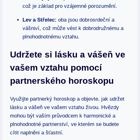
což⁣ je základ pro vzájemné porozumění.
Lev a ‍Střelec:
oba jsou dobrosrdeční a​
vášniví, což ‍může vést k dobrodružnému a
plnohodnotnému vztahu.
Udržete si ⁤lásku a vášeň ve
vašem vztahu pomocí
partnerského⁢ horoskopu
Využijte partnerký⁣ horoskop⁢ a objevte,‌ jak‍ udržet
⁤lásku a vášeň ve vašem vztahu živou. Hvězdy ​
mohou být vaším​ průvodcem ⁢k harmonické a
‍plnohodnotné⁢ partnerství, ve ‍kterém se budete
cítit naplněni a​ šťastní.