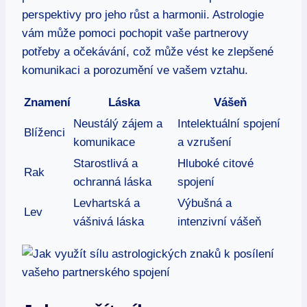
perspektivy⁢ pro jeho růst ⁤a harmonii. Astrologie
vám​ může pomoci pochopit​ vaše partnerovy⁢
potřeby a očekávání, což může vést ke zlepšené
komunikaci a porozumění ve vašem vztahu.
Znamení
Láska
Vášeň
Neustálý ⁣zájem ⁤a
Intelektuální spojení
Blíženci
komunikace
⁣a vzrušení
Starostlivá a
Hluboké⁣ citové
Rak
ochranná láska
spojení
Levhartská a⁢
Výbušná a
Lev
vášnivá láska
intenzivní ⁤vášeň