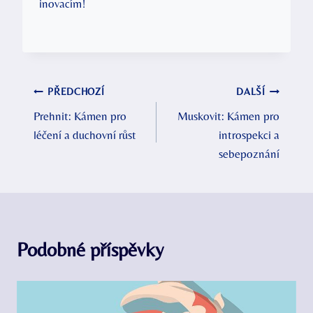
inovacím!
Navigace
PŘEDCHOZÍ
DALŠÍ
Prehnit: Kámen pro
Muskovit: Kámen pro
pro
léčení a duchovní růst
introspekci a
příspěvek
sebepoznání
Podobné příspěvky