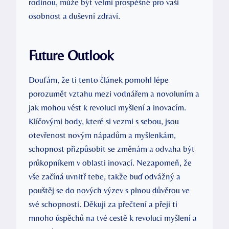
rodinou, může být velmi prospěšné pro vaši
osobnost a duševní zdraví.
Future Outlook
Doufám, že ti tento článek pomohl lépe
porozumět vztahu mezi vodnářem a novoluním a
jak mohou vést k revoluci myšlení a inovacím.
Klíčovými body, které si vezmi s sebou, jsou
otevřenost novým nápadům a myšlenkám,
schopnost přizpůsobit se změnám a odvaha být
průkopníkem v oblasti inovací. Nezapomeň, že
vše začíná uvnitř tebe, takže buď odvážný a
pouštěj se do nových výzev s plnou důvěrou ve
své schopnosti. Děkuji za přečtení a přeji ti
mnoho úspěchů na tvé cestě k revoluci myšlení a