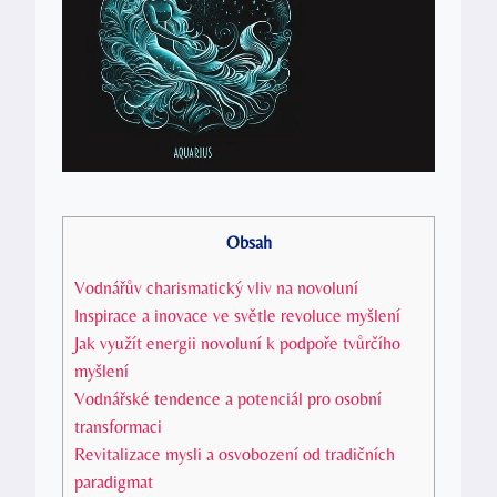
Obsah
Vodnářův charismatický vliv na novoluní
Inspirace a inovace ve světle revoluce myšlení
Jak využít energii novoluní k podpoře tvůrčího
myšlení
Vodnářské tendence a potenciál pro osobní
transformaci
Revitalizace mysli a osvobození od tradičních
paradigmat