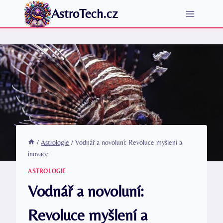
Přeskočit
AstroTech.cz
na
obsah
/
Astrologie
/
Vodnář a novoluní: Revoluce myšlení a
inovace
ASTROLOGIE
Vodnář a novoluní:
Revoluce myšlení a