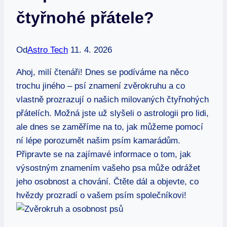
čtyřnohé přátele?
Od
Astro Tech
11. 4. 2026
Ahoj, milí čtenáři! Dnes se podíváme na něco
trochu jiného – psí znamení zvěrokruhu a co
vlastně prozrazují o našich milovaných čtyřnohých
přátelích. Možná jste už slyšeli o astrologii pro lidi,
ale dnes se zaměříme na to, jak můžeme pomocí
ní lépe porozumět našim psím kamarádům.
Připravte se na zajímavé informace o tom, jak
výsostným znamením vašeho psa může odrážet
jeho osobnost a chování. Čtěte dál a objevte, co
hvězdy prozradí o vašem psím společníkovi!