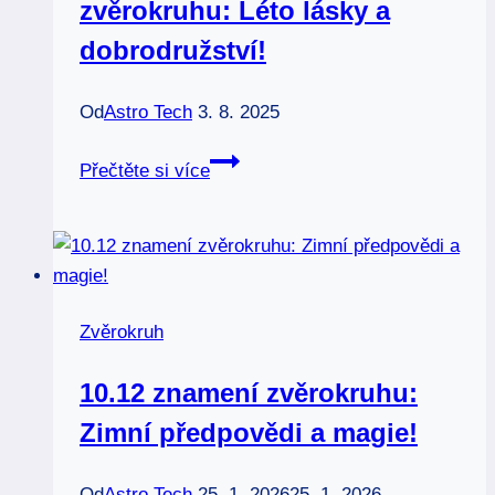
zvěrokruhu: Léto lásky a
dobrodružství!
Od
Astro Tech
3. 8. 2025
Červen
Přečtěte si více
a
znamení
zvěrokruhu:
Léto
lásky
Zvěrokruh
a
dobrodružství!
10.12 znamení zvěrokruhu:
Zimní předpovědi a magie!
Od
Astro Tech
25. 1. 2026
25. 1. 2026