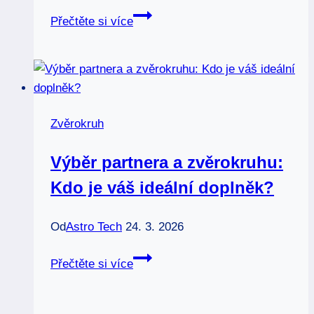
Stříbrné
Přečtěte si více
přívěsky
znamení
zvěrokruhu:
Elegance
s
Zvěrokruh
významem!
Výběr partnera a zvěrokruhu:
Kdo je váš ideální doplněk?
Od
Astro Tech
24. 3. 2026
Výběr
Přečtěte si více
partnera
a
zvěrokruhu: