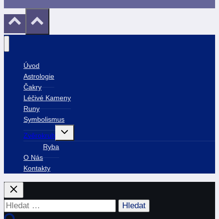
Úvod
Astrologie
Čakry
Léčivé Kameny
Runy
Symbolismus
Toggle
Zvěrokruh
child
menu
Ryba
O Nás
Kontakty
Vyhledávání