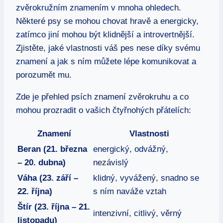
zvěrokružním znamením v mnoha ohledech.
Některé psy se mohou chovat hravě a energicky,
zatímco jiní mohou být klidnější a introvertnější.
Zjistěte, jaké vlastnosti váš pes nese díky svému
znamení a jak s ním můžete lépe komunikovat a
porozumět mu.
Zde je přehled psích znamení zvěrokruhu a co
mohou prozradit o vašich čtyřnohých přátelích:
Znamení
Vlastnosti
Beran (21. března
energický, odvážný,
– 20. dubna)
nezávislý
Váha (23. září –
klidný, vyvážený, snadno se
22. října)
s ním naváže vztah
Štír (23. října – 21.
intenzivní, citlivý, věrný
listopadu)