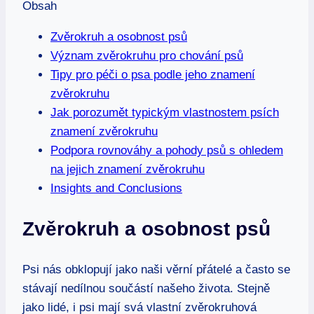
Obsah
Zvěrokruh a osobnost psů
Význam zvěrokruhu pro chování psů
Tipy pro péči o psa podle jeho znamení
zvěrokruhu
Jak porozumět typickým vlastnostem psích
znamení zvěrokruhu
Podpora rovnováhy a pohody psů s ohledem
na jejich znamení zvěrokruhu
Insights and Conclusions
Zvěrokruh a osobnost psů
Psi nás obklopují jako naši věrní přátelé a často se
stávají nedílnou součástí našeho života. Stejně
jako lidé, i psi mají svá vlastní zvěrokruhová