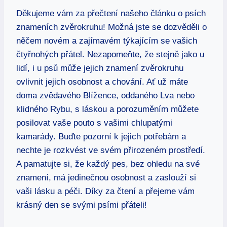
Děkujeme vám za přečtení našeho článku o psích
znameních zvěrokruhu! Možná jste se dozvěděli o
něčem novém a zajímavém týkajícím se vašich
čtyřnohých přátel. Nezapomeňte, že stejně jako u
lidí, i u psů může jejich znamení zvěrokruhu
ovlivnit jejich osobnost a chování. Ať už máte
doma zvědavého Blížence, oddaného Lva nebo
klidného Rybu, s láskou a porozuměním můžete
posilovat vaše pouto s vašimi chlupatými
kamarády. Buďte pozorní k jejich potřebám a
nechte je rozkvést ve svém přirozeném prostředí.
A pamatujte si, že každý pes, bez ohledu na své
znamení, má jedinečnou osobnost a zaslouží si
vaši lásku a péči. Díky za čtení a přejeme vám
krásný den se svými psími přáteli!