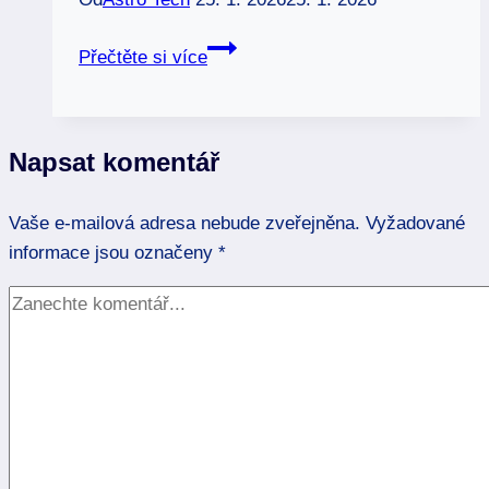
10.12
Přečtěte si více
znamení
zvěrokruhu:
Zimní
Napsat komentář
předpovědi
a
Vaše e-mailová adresa nebude zveřejněna.
magie!
Vyžadované
informace jsou označeny
*