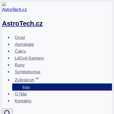
Přeskočit
na
obsah
AstroTech.cz
Úvod
Astrologie
Čakry
Léčivé Kameny
Runy
Symbolismus
Zvěrokruh
Ryba
O Nás
Kontakty