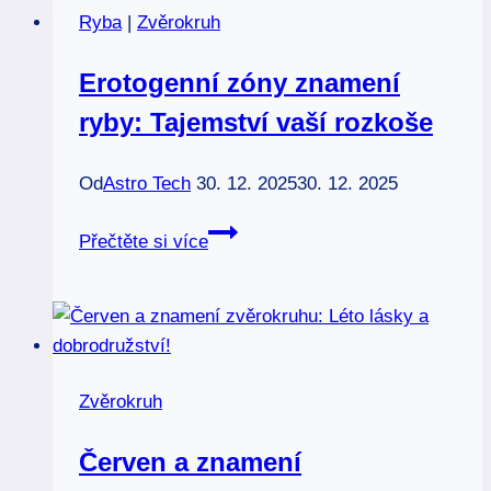
Ryba
|
Zvěrokruh
Kdo
je
Erotogenní zóny znamení
váš
ryby: Tajemství vaší rozkoše
ideální
doplněk?
Od
Astro Tech
30. 12. 2025
30. 12. 2025
Erotogenní
Přečtěte si více
zóny
znamení
ryby:
Tajemství
vaší
Zvěrokruh
rozkoše
Červen a znamení