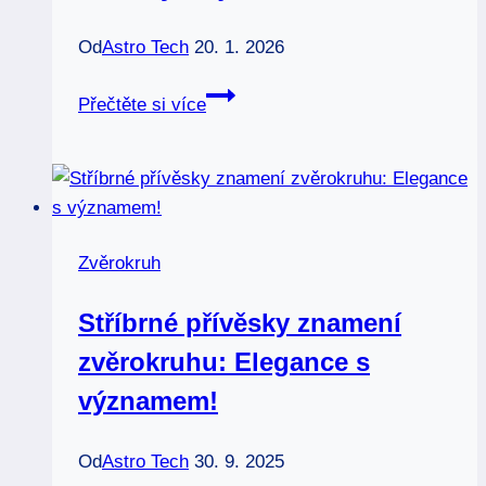
Od
Astro Tech
20. 1. 2026
Jaké
Přečtěte si více
jsou
ženy
znamení
ryb
milenky:
Zvěrokruh
Tajemství
odhaleno
Stříbrné přívěsky znamení
zvěrokruhu: Elegance s
významem!
Od
Astro Tech
30. 9. 2025