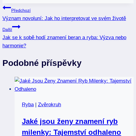
Navigace
Předchozí
Význam novoluní: Jak ho interpretovat ve svém životě
pro
Další
příspěvek
Jak se k sobě hodí znamení beran a ryba: Výzva nebo
harmonie?
Podobné příspěvky
Ryba
|
Zvěrokruh
Jaké jsou ženy znamení ryb
milenky: Tajemství odhaleno