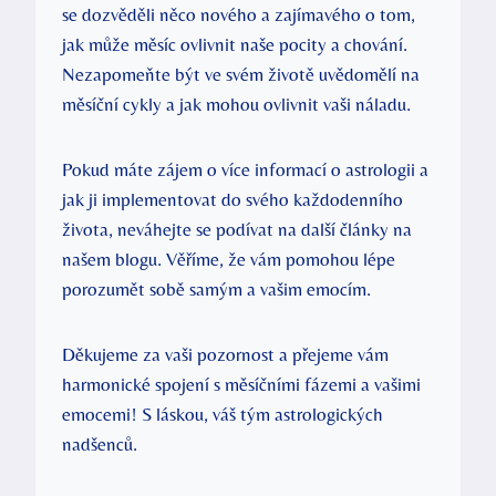
se dozvěděli něco nového a zajímavého o tom,
jak může‍ měsíc ovlivnit naše⁣ pocity a chování.
Nezapomeňte být ve svém ‌životě ​uvědomělí na
měsíční cykly a jak mohou ovlivnit vaši náladu.
Pokud máte zájem o více informací o astrologii a
jak ji implementovat do svého ⁢každodenního
života,‍ neváhejte se podívat ​na ⁤další články na
našem​ blogu. Věříme,⁣ že vám pomohou lépe
porozumět sobě‍ samým a vašim emocím.
Děkujeme za vaši pozornost a přejeme vám
harmonické spojení​ s měsíčními fázemi a vašimi
emocemi! S láskou,⁣ váš tým astrologických
nadšenců.