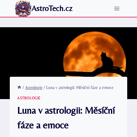
Přeskočit
AstroTech.cz
na
obsah
/
Astrologie
/
Luna v astrologii: Měsíční fáze a emoce
ASTROLOGIE
Luna v astrologii: Měsíční
fáze a emoce