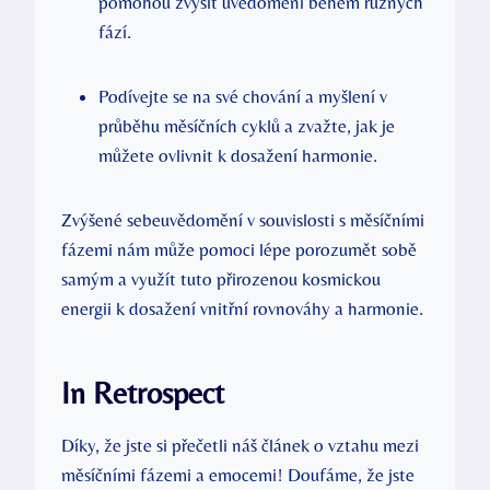
pomohou zvýšit uvědomění během různých ​
fází.
Podívejte se na své chování ‌a myšlení v​
průběhu měsíčních cyklů a zvažte, jak je
můžete ovlivnit k dosažení harmonie.
Zvýšené sebeuvědomění v souvislosti ​s měsíčními
fázemi nám ⁢může pomoci lépe porozumět sobě
samým ⁢a využít tuto​ přirozenou kosmickou
energii k dosažení vnitřní rovnováhy a harmonie.
In Retrospect
Díky, ⁢že jste‌ si přečetli ‌náš článek o​ vztahu mezi
měsíčními fázemi a emocemi! Doufáme, že ‍jste