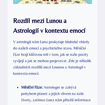
Rozdíl‌ mezi‍ Lunou a‌
Astrologií v kontextu ⁣emocí
V astrologii nám Luna poskytuje ⁤hluboké vhledy
do⁣ našich⁣ emocí‌ a psychického stavu. Měsíční
fáze hrají klíčovou roli v tom, jak se⁣ naše pocity⁢
vyvíjejí ​a jak se​ mohou projevovat. Zde je několik⁣
základních rozdílů ​mezi Lounou a Astrologií v
kontextu emocí:
Měsíční Fáze:
Astrologie se⁣ zabývá⁢
pohybem ⁤planet a jejich vlivem na naše⁣
životy, zatímco Luna nám přináší informace