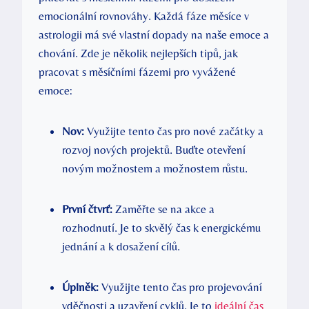
emocionální rovnováhy. Každá fáze měsíce v
astrologii má své vlastní dopady na naše emoce a
chování. Zde je několik nejlepších tipů, jak⁣
pracovat s měsíčními ‍fázemi pro vyvážené ​
emoce:
Nov:
Využijte tento čas pro nové začátky a
rozvoj nových​ projektů. Buďte otevření
novým ​možnostem a možnostem růstu.
První čtvrť:
Zaměřte se na ⁤akce⁣ a
rozhodnutí. Je to skvělý⁤ čas⁣ k energickému
jednání a ‍k ⁤dosažení cílů.
Úplněk:
Využijte ⁤tento čas pro projevování
vděčnosti a uzavření cyklů. Je to
ideální čas