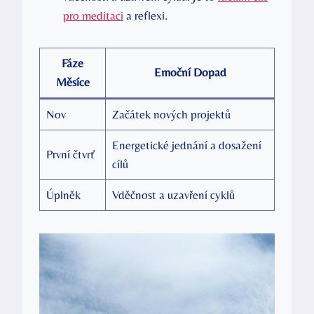
pro meditaci
a ‌reflexi.
Fáze
Emoční​ Dopad
⁣Měsíce
Nov
Začátek nových projektů
Energetické jednání a ⁢dosažení
První ‍čtvrť
cílů
Úplněk
Vděčnost a‍ uzavření cyklů