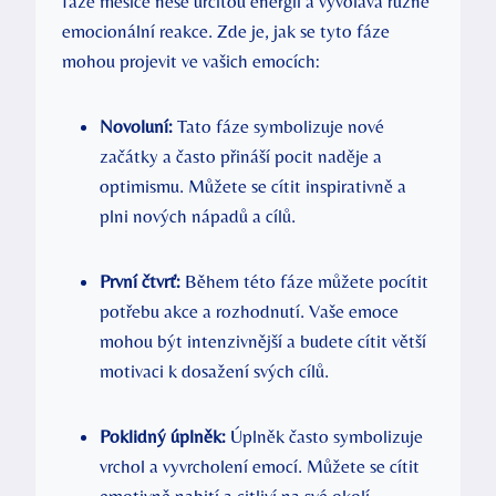
fáze měsíce nese určitou energii a⁤ vyvolává různé
emocionální reakce. Zde je, jak se ​tyto fáze
mohou⁤ projevit ve ‍vašich emocích:
Novoluní:
Tato fáze symbolizuje ⁤nové
začátky a často přináší pocit naděje a
optimismu. Můžete ‍se ‍cítit inspirativně a
plni nových ‍nápadů a cílů.
První čtvrť:
Během této fáze můžete pocítit
potřebu akce a rozhodnutí. Vaše‌ emoce
mohou být intenzivnější a ⁣budete ⁣cítit větší
motivaci k dosažení ​svých ‍cílů.
Poklidný úplněk:
Úplněk ⁢často symbolizuje
vrchol a‍ vyvrcholení emocí. Můžete se cítit
emotivně nabití a citliví na své okolí.