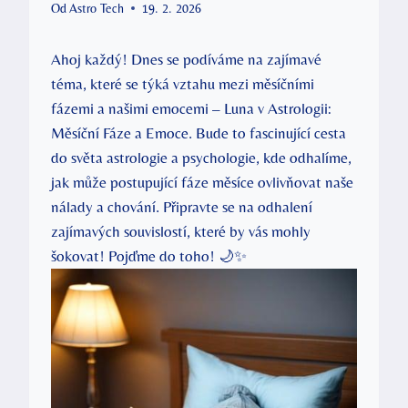
Od
Astro Tech
19. 2. 2026
Ahoj každý! Dnes se podíváme na​ zajímavé
téma, které se týká vztahu ‍mezi měsíčními
fázemi a našimi⁢ emocemi – Luna⁣ v Astrologii:
Měsíční Fáze ⁤a Emoce. ​Bude to fascinující⁤ cesta
do světa astrologie a psychologie,​ kde odhalíme,​
jak ‌může postupující fáze měsíce ovlivňovat naše
nálady a ‌chování. Připravte ⁤se‌ na odhalení
zajímavých souvislostí,​ které by vás ‍mohly
šokovat! ⁤Pojďme‍ do toho! 🌙✨