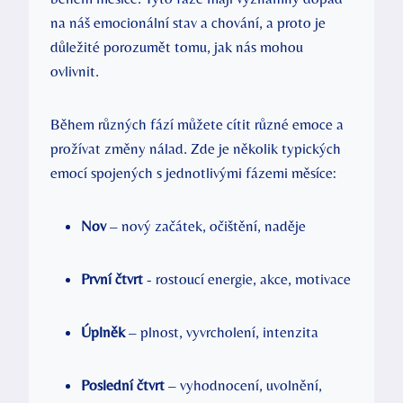
na náš emocionální stav ​a chování,​ a proto je​
důležité porozumět ‌tomu, jak nás​ mohou
ovlivnit.
Během různých⁣ fází můžete cítit‍ různé⁣ emoce ​a
‌prožívat změny ⁢nálad. Zde je ⁤několik typických
emocí spojených s ⁤jednotlivými⁣ fázemi⁤ měsíce:
Nov
– nový začátek, očištění, naděje
První čtvrt
‍- rostoucí energie, akce, motivace
Úplněk
– plnost, vyvrcholení, intenzita
Poslední čtvrt
– vyhodnocení, uvolnění,⁢