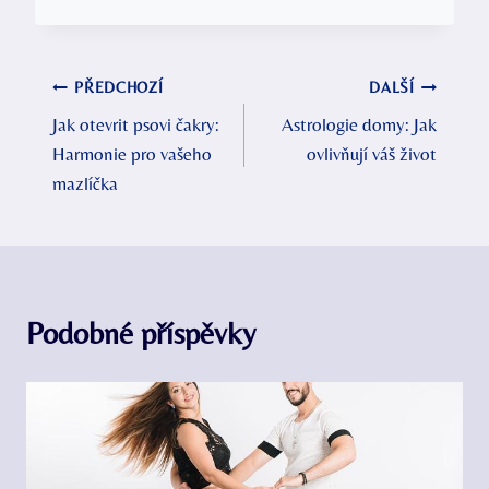
Navigace
PŘEDCHOZÍ
DALŠÍ
Jak otevrit psovi čakry:
Astrologie domy: Jak
pro
Harmonie pro vašeho
ovlivňují váš život
příspěvek
mazlíčka
Podobné příspěvky