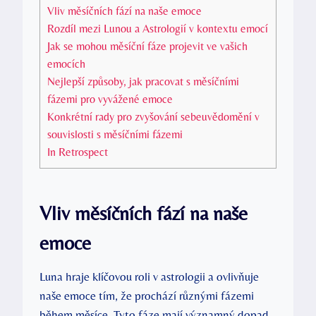
Vliv měsíčních​ fází ‌na naše emoce
Rozdíl‌ mezi‍ Lunou a‌ Astrologií v kontextu ⁣emocí
Jak se mohou⁣ měsíční fáze projevit ve vašich
emocích
Nejlepší způsoby, jak pracovat s měsíčními
fázemi pro vyvážené emoce
Konkrétní rady pro zvyšování sebeuvědomění v
souvislosti ‌s měsíčními fázemi
In Retrospect
Vliv měsíčních​ fází ‌na naše
emoce
Luna hraje klíčovou​ roli v astrologii a ovlivňuje
naše emoce ⁣tím, že prochází různými fázemi
během měsíce. ‍Tyto ⁤fáze ‍mají významný dopad