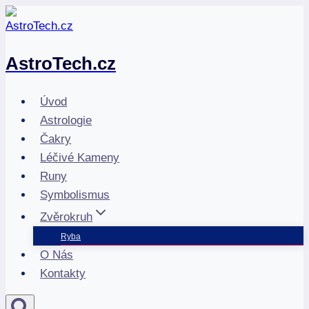
Přeskočit
na
obsah
AstroTech.cz
Úvod
Astrologie
Čakry
Léčivé Kameny
Runy
Symbolismus
Zvěrokruh
Ryba
O Nás
Kontakty