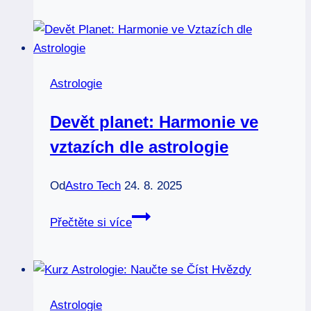
Kdy
vyjít
ven
a
Astrologie
sledovat
oblohu
Devět planet: Harmonie ve
vztazích dle astrologie
Od
Astro Tech
24. 8. 2025
Devět
Přečtěte si více
planet:
Harmonie
ve
vztazích
Astrologie
dle