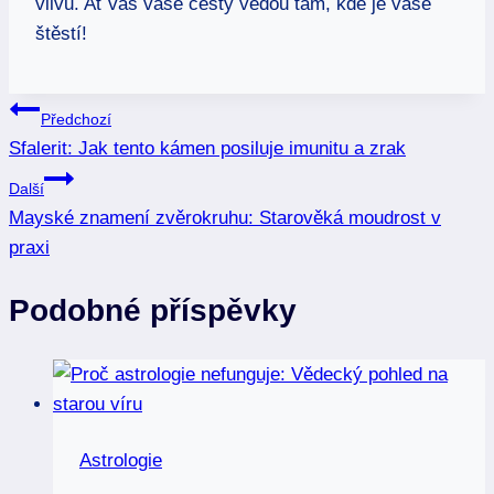
vlivů. Ať vás vaše cesty vedou tam, kde je vaše
štěstí!
Navigace
Předchozí
Sfalerit: Jak tento kámen posiluje imunitu a zrak
pro
Další
příspěvek
Mayské znamení zvěrokruhu: Starověká moudrost v
praxi
Podobné příspěvky
Astrologie