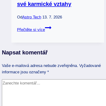
své karmické vztahy
Od
Astro Tech
13. 7. 2026
Juno
Přečtěte si více
v
astrologii:
Proč
Napsat komentář
Venuše
nestačí
Vaše e-mailová adresa nebude zveřejněna.
a
Vyžadované
informace jsou označeny
jak
*
odhalit
své
karmické
vztahy