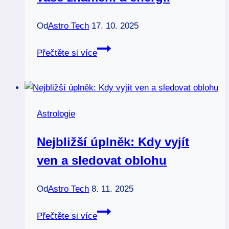
Od
Astro Tech
17. 10. 2025
Úplněk
Přečtěte si více
srpen:
Jak
ovlivňuje
vaše
Astrologie
znamení
a
Nejbližší úplněk: Kdy vyjít
energii
ven a sledovat oblohu
Od
Astro Tech
8. 11. 2025
Nejbližší
Přečtěte si více
úplněk: