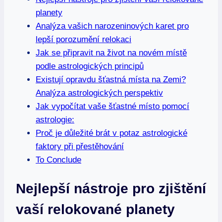
planety
Analýza vašich narozeninových karet pro
lepší porozumění relokaci
Jak se připravit na život na novém místě
podle astrologických principů
Existují opravdu šťastná místa na Zemi?
Analýza astrologických perspektiv
Jak vypočítat vaše šťastné místo pomocí
astrologie:
Proč je důležité brát v potaz astrologické
faktory při přestěhování
To Conclude
Nejlepší nástroje pro zjištění
vaší relokované planety