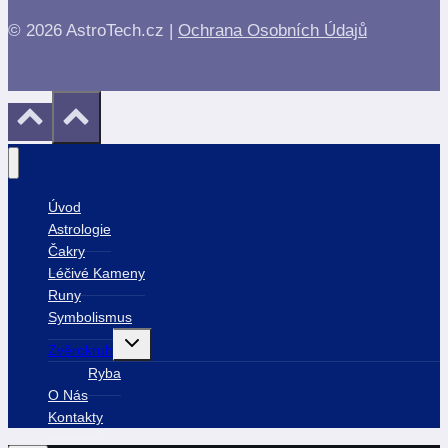
© 2026 AstroTech.cz |
Ochrana Osobních Údajů
Úvod
Astrologie
Čakry
Léčivé Kameny
Runy
Symbolismus
Toggle
Zvěrokruh
child
menu
Ryba
O Nás
Kontakty