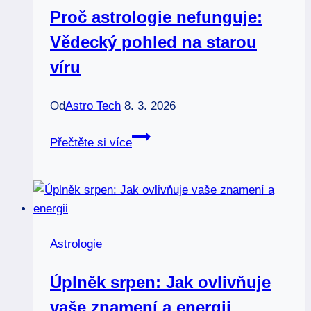
Proč astrologie nefunguje:
Vědecký pohled na starou
víru
Od
Astro Tech
8. 3. 2026
Proč
Přečtěte si více
astrologie
nefunguje:
Vědecký
pohled
na
Astrologie
starou
víru
Úplněk srpen: Jak ovlivňuje
vaše znamení a energii