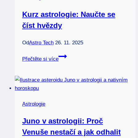
astrologie
Kurz astrologie: Naučte se
číst hvězdy
Od
Astro Tech
26. 11. 2025
Kurz
Přečtěte si více
astrologie:
Naučte
se
číst
hvězdy
Astrologie
Juno v astrologii: Proč
Venuše nestačí a jak odhalit