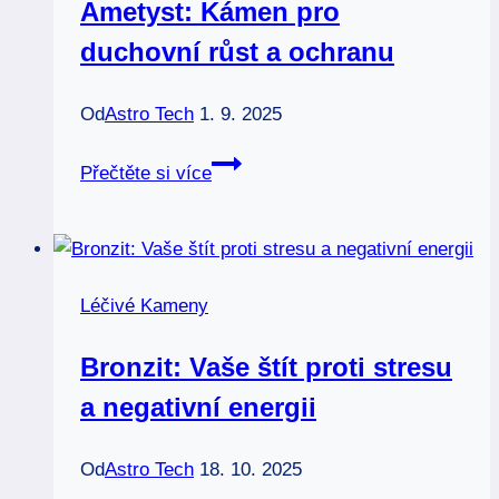
Ametyst: Kámen pro
duchovní růst a ochranu
Od
Astro Tech
1. 9. 2025
Ametyst:
Přečtěte si více
Kámen
pro
duchovní
růst
Léčivé Kameny
a
ochranu
Bronzit: Vaše štít proti stresu
a negativní energii
Od
Astro Tech
18. 10. 2025