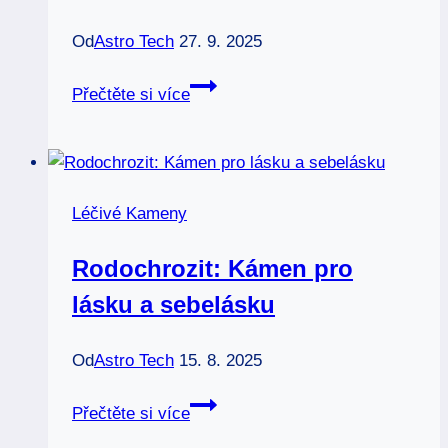
Od
Astro Tech
27. 9. 2025
Střelec
Přečtěte si více
a
jeho
kameny:
Cesta
Léčivé Kameny
k
optimizmu
Rodochrozit: Kámen pro
a
lásku a sebelásku
svobodě
Od
Astro Tech
15. 8. 2025
Rodochrozit:
Přečtěte si více
Kámen