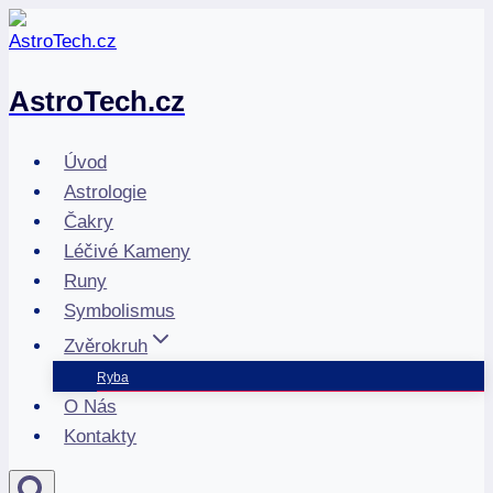
Přeskočit
na
obsah
AstroTech.cz
Úvod
Astrologie
Čakry
Léčivé Kameny
Runy
Symbolismus
Zvěrokruh
Ryba
O Nás
Kontakty