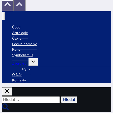
Úvod
Astrologie
Čakry
Léčivé Kameny
Runy
Symbolismus
Toggle
Zvěrokruh
child
menu
Ryba
O Nás
Kontakty
Vyhledávání