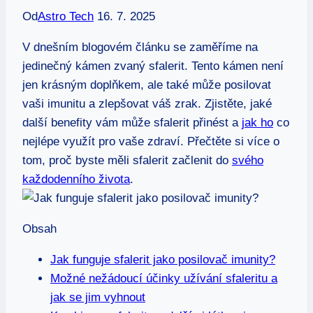
Od
Astro Tech
16. 7. 2025
V dnešním blogovém článku se zaměříme na
jedinečný kámen zvaný sfalerit. Tento kámen není
jen krásným doplňkem, ale také může posilovat
vaši imunitu a zlepšovat váš zrak. Zjistěte, jaké
další benefity vám může sfalerit přinést a
jak ho
co
nejlépe využít pro vaše zdraví. Přečtěte si více o
tom, proč byste měli sfalerit začlenit do
svého
každodenního života
.
Obsah
Jak funguje sfalerit jako posilovač imunity?
Možné nežádoucí účinky užívání sfaleritu a
jak se jim vyhnout