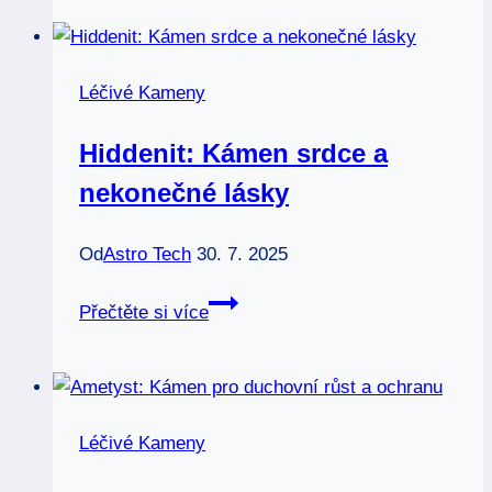
pro
lásku
a
Léčivé Kameny
sebelásku
Hiddenit: Kámen srdce a
nekonečné lásky
Od
Astro Tech
30. 7. 2025
Hiddenit:
Přečtěte si více
Kámen
srdce
a
nekonečné
Léčivé Kameny
lásky