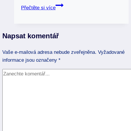
Bronzit:
Přečtěte si více
Vaše
štít
proti
Napsat komentář
stresu
a
Vaše e-mailová adresa nebude zveřejněna.
negativní
Vyžadované
informace jsou označeny
energii
*