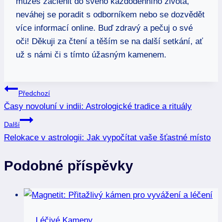
můžeš začlenit do svého každodenního života,
neváhej se poradit s odborníkem nebo se dozvědět
více informací online. Buď zdravý a pečuj o své
oči! Děkuji za čtení a těším se na další setkání, ať
už s námi či s tímto úžasným kamenem.
Navigace
Předchozí
Časy novoluní v indii: Astrologické tradice a rituály
pro
Další
příspěvek
Relokace v astrologii: Jak vypočítat vaše šťastné místo
Podobné příspěvky
Léčivé Kameny