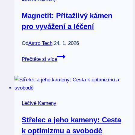
Magnetit: Přitažlivý kámen
pro vyvážení a léčení
Od
Astro Tech
24. 1. 2026
Magnetit:
Přečtěte si více
Přitažlivý
kámen
pro
vyvážení
a
Léčivé Kameny
léčení
Střelec a jeho kameny: Cesta
k optimizmu a svobodě