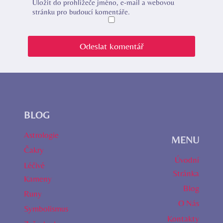
Uložit do prohlížeče jméno, e-mail a webovou
stránku pro budoucí komentáře.
BLOG
Astrologie
MENU
Čakry
Úvodní
Léčivé
Stránka
Kameny
Blog
Runy
O Nás
Symbolismus
Kontakty