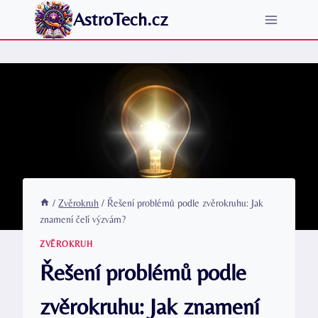
Přeskočit
AstroTech.cz
na
obsah
/
Zvěrokruh
/
Řešení problémů podle zvěrokruhu: Jak
znamení čelí výzvám?
ZVĚROKRUH
Řešení problémů podle
zvěrokruhu: Jak znamení