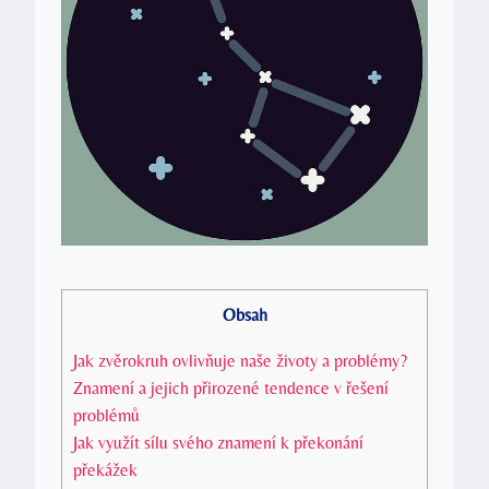
Obsah
Jak zvěrokruh ovlivňuje naše životy a problémy?
Znamení a jejich přirozené tendence v řešení
problémů
Jak využít sílu svého znamení k překonání
překážek