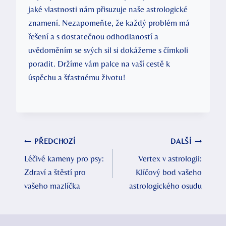
jaké vlastnosti nám přisuzuje naše astrologické
znamení. Nezapomeňte, že každý problém má
řešení a s dostatečnou odhodlaností a
uvědoměním se svých sil si dokážeme s čímkoli
poradit. Držíme vám palce na vaší cestě k
úspěchu a šťastnému životu!
Navigace
PŘEDCHOZÍ
DALŠÍ
Léčivé kameny pro psy:
Vertex v astrologii:
pro
Zdraví a štěstí pro
Klíčový bod vašeho
příspěvek
vašeho mazlíčka
astrologického osudu