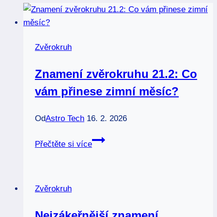
Zvěrokruh
Znamení zvěrokruhu 21.2: Co
vám přinese zimní měsíc?
Od
Astro Tech
16. 2. 2026
Znamení
Přečtěte si více
zvěrokruhu
21.2:
Co
Zvěrokruh
vám
přinese
Nejzákeřnější znamení