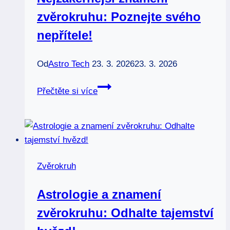
zimní
zvěrokruhu: Poznejte svého
měsíc?
nepřítele!
Od
Astro Tech
23. 3. 2026
23. 3. 2026
Nejzákeřnější
Přečtěte si více
znamení
zvěrokruhu:
Poznejte
svého
nepřítele!
Zvěrokruh
Astrologie a znamení
zvěrokruhu: Odhalte tajemství