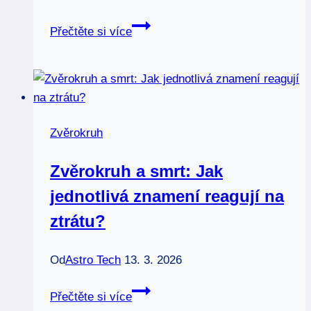
Jak
Přečtěte si více
vypadá
hvězdy
znamení
ryby:
Noční
Zvěrokruh
obloha
plná
Zvěrokruh a smrt: Jak
tajemství
jednotlivá znamení reagují na
ztrátu?
Od
Astro Tech
13. 3. 2026
Zvěrokruh
Přečtěte si více
a