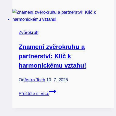
smrt:
Jak
jednotlivá
znamení
Zvěrokruh
reagují
na
Znamení zvěrokruhu a
ztrátu?
partnerství: Klíč k
harmonickému vztahu!
Od
Astro Tech
10. 7. 2025
Znamení
Přečtěte si více
zvěrokruhu
a
partnerství: