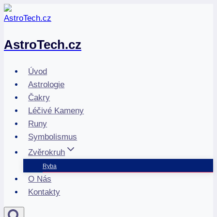
Přeskočit
na
obsah
AstroTech.cz
Úvod
Astrologie
Čakry
Léčivé Kameny
Runy
Symbolismus
Zvěrokruh
Ryba
O Nás
Kontakty