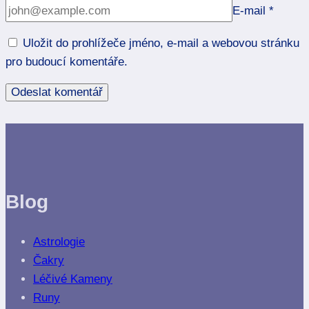
E-mail
*
Uložit do prohlížeče jméno, e-mail a webovou stránku
pro budoucí komentáře.
Blog
Astrologie
Čakry
Léčivé Kameny
Runy