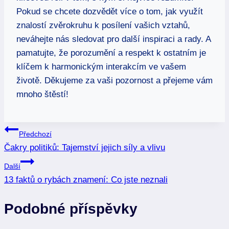
Pokud se chcete dozvědět více o tom, jak využít
znalostí zvěrokruhu k posílení vašich vztahů,
neváhejte nás sledovat pro další inspiraci a rady. A
pamatujte, že porozumění a respekt k ostatním je
klíčem k harmonickým interakcím ve vašem
životě. Děkujeme za vaši pozornost a přejeme vám
mnoho štěstí!
Navigace
Předchozí
Čakry politiků: Tajemství jejich síly a vlivu
pro
Další
příspěvek
13 faktů o rybách znamení: Co jste neznali
Podobné příspěvky