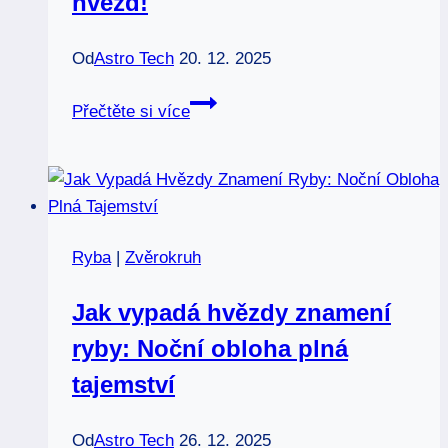
hvězd!
Od
Astro Tech
20. 12. 2025
Astrologie
Přečtěte si více
a
znamení
zvěrokruhu:
Odhalte
tajemství
Ryba
|
Zvěrokruh
hvězd!
Jak vypadá hvězdy znamení
ryby: Noční obloha plná
tajemství
Od
Astro Tech
26. 12. 2025