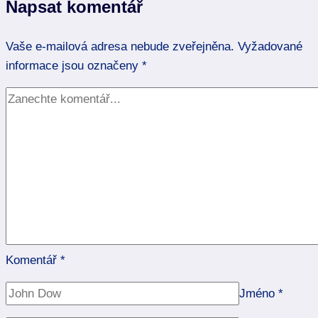
Napsat komentář
Klíč
k
Vaše e-mailová adresa nebude zveřejněna.
harmonickému
Vyžadované
informace jsou označeny
vztahu!
*
Komentář
*
Jméno
*