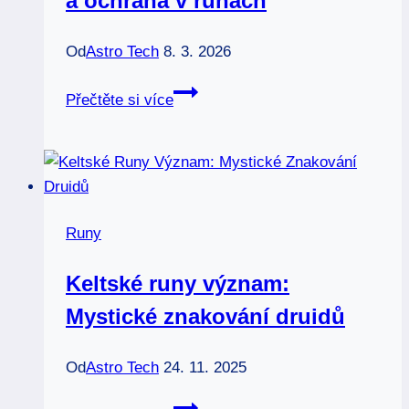
a ochrana v runách
Od
Astro Tech
8. 3. 2026
Runa
Přečtěte si více
othila
význam:
Dědictví
a
ochrana
Runy
v
runách
Keltské runy význam:
Mystické znakování druidů
Od
Astro Tech
24. 11. 2025
Keltské