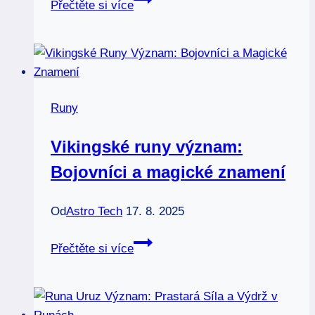
Přečtěte si více
runy
význam:
Mystické
znakování
druidů
Runy
Vikingské runy význam:
Bojovníci a magické znamení
Od
Astro Tech
17. 8. 2025
Vikingské
Přečtěte si více
runy
význam:
Bojovníci