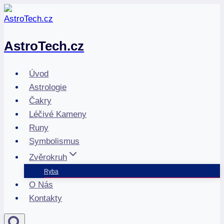
Přeskočit
na
obsah
AstroTech.cz
Úvod
Astrologie
Čakry
Léčivé Kameny
Runy
Symbolismus
Zvěrokruh
Ryba
O Nás
Kontakty