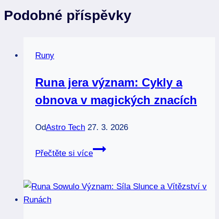
Podobné příspěvky
Runy
Runa jera význam: Cykly a
obnova v magických znacích
Od
Astro Tech
27. 3. 2026
Runa
Přečtěte si více
jera
význam:
Cykly
a
obnova