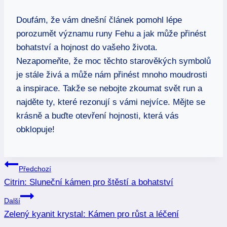
Doufám, že vám dnešní článek pomohl lépe
porozumět významu runy Fehu a jak může přinést
bohatství a hojnost do vašeho života.
Nezapomeňte, že moc těchto starověkých symbolů
je stále živá a může nám přinést mnoho moudrosti
a inspirace. Takže se nebojte zkoumat svět run a
najděte ty, které rezonují s vámi nejvíce. Mějte se
krásně a buďte otevření hojnosti, která vás
obklopuje!
Navigace
Předchozí
Citrin: Sluneční kámen pro štěstí a bohatství
pro
Další
příspěvek
Zelený kyanit krystal: Kámen pro růst a léčení