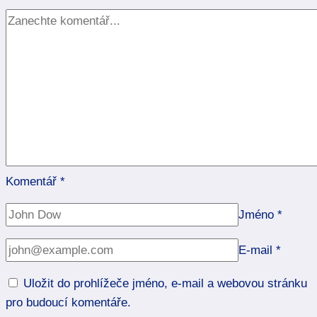
runách
Komentář
*
Jméno
*
E-mail
*
Uložit do prohlížeče jméno, e-mail a webovou stránku
pro budoucí komentáře.