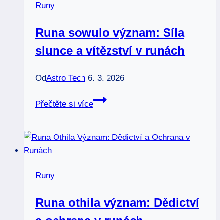
Runy
v
magických
Runa sowulo význam: Síla
znacích
slunce a vítězství v runách
Od
Astro Tech
6. 3. 2026
Runa
Přečtěte si více
sowulo
význam:
Síla
slunce
a
Runy
vítězství
v
Runa othila význam: Dědictví
runách