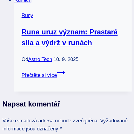
a
magické
Runy
znamení
Runa uruz význam: Prastará
síla a výdrž v runách
Od
Astro Tech
10. 9. 2025
Runa
Přečtěte si více
uruz
význam:
Prastará
Napsat komentář
síla
a
Vaše e-mailová adresa nebude zveřejněna.
výdrž
Vyžadované
informace jsou označeny
v
*