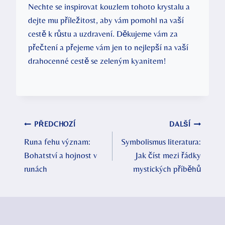
Nechte se inspirovat kouzlem tohoto krystalu a
dejte mu příležitost, aby vám pomohl na vaší
cestě k růstu a uzdravení. Děkujeme vám za
přečtení a přejeme vám jen to nejlepší na vaší
drahocenné cestě se zeleným kyanitem!
Navigace
PŘEDCHOZÍ
DALŠÍ
Runa fehu význam:
Symbolismus literatura:
pro
Bohatství a hojnost v
Jak číst mezi řádky
příspěvek
runách
mystických příběhů