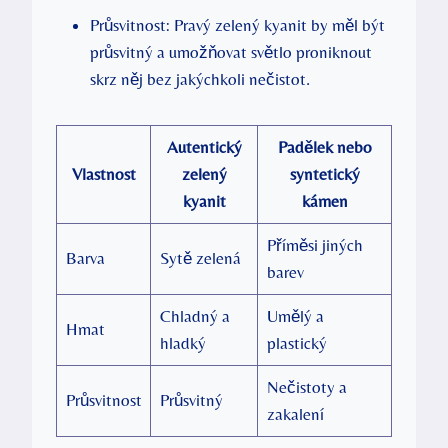
Průsvitnost: Pravý zelený kyanit by měl být
průsvitný a umožňovat světlo proniknout
skrz něj bez jakýchkoli nečistot.
Autentický
Padělek nebo
Vlastnost
zelený
syntetický
kyanit
kámen
Příměsi jiných
Barva
Sytě zelená
barev
Chladný a
Umělý a
Hmat
hladký
plastický
Nečistoty a
Průsvitnost
Průsvitný
zakalení