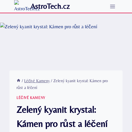
Přeskočit
AstroTech.cz
na
obsah
/
Léčivé Kameny
/
Zelený kyanit krystal: Kámen pro
růst a léčení
LÉČIVÉ KAMENY
Zelený kyanit krystal:
Kámen pro růst a léčení