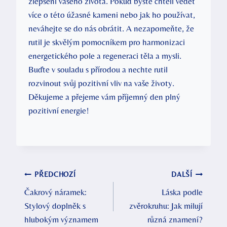
zlepšení vašeho života. Pokud byste chtěli vědět
více o této úžasné kameni nebo jak ho používat,
neváhejte se do nás obrátit. A nezapomeňte, že
rutil je skvělým pomocníkem pro harmonizaci
energetického pole a regeneraci těla a mysli.
Buďte v souladu s přírodou a nechte rutil
rozvinout svůj pozitivní vliv na vaše životy.
Děkujeme a přejeme vám příjemný den plný
pozitivní energie!
Navigace
PŘEDCHOZÍ
DALŠÍ
Čakrový náramek:
Láska podle
pro
Stylový doplněk s
zvěrokruhu: Jak milují
příspěvek
hlubokým významem
různá znamení?