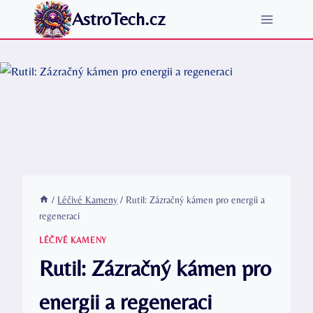
Přeskočit
AstroTech.cz
na
obsah
/
Léčivé Kameny
/
Rutil: Zázračný kámen pro energii a
regeneraci
LÉČIVÉ KAMENY
Rutil: Zázračný kámen pro
energii a regeneraci