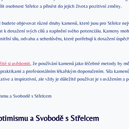
it osobnost Střelce a přinést do jejich života pozitivní změny.
 budete objevovat různé druhy kamenů, které jsou pro Střelce nejv
t k dosažení svých cílů a naplnění svého potenciálu. Kameny m
nitřní sílu, odvahu a sebedůvěru, které potřebují k dosažení úspěch
žité si uvědomit
, že používání kamenů jako léčebné metody by m
 praktikami a profesionálním lékařským doporučením. Síla kamen
ative a inspirativní, ale vždy je důležité používat je s uvážením a p
ptimismu a Svobodě s Střelcem