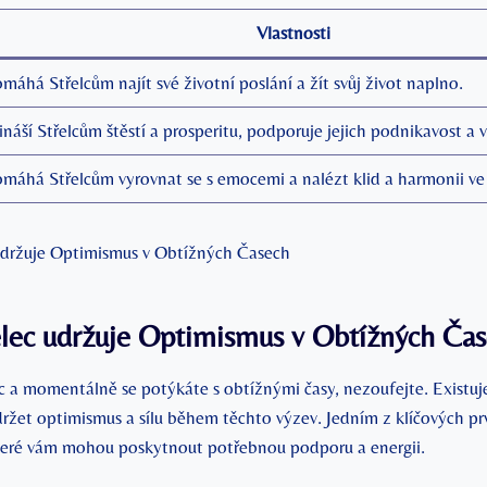
Vlastnosti
máhá Střelcům najít své životní poslání a žít svůj život naplno.
ináší Střelcům štěstí a prosperitu, podporuje jejich podnikavost a v
máhá Střelcům vyrovnat se s emocemi a nalézt klid a harmonii ve 
elec udržuje Optimismus v Obtížných Ča
ec a momentálně se potýkáte s obtížnými časy, nezoufejte. Exist
držet optimismus a sílu během těchto výzev. Jedním z klíčových prv
teré vám mohou poskytnout potřebnou podporu a energii.