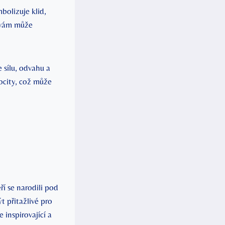
bolizuje klid,
h vám může
 sílu, odvahu a
ocity, což může
ří se narodili pod
t přitažlivé pro
 inspirovající a