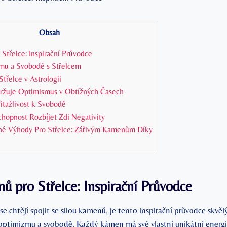
Obsah
Střelce: Inspirační Průvodce
mu a Svobodě s Střelcem
třelce v Astrologii
udržuje Optimismus v Obtížných Časech
řitažlivost k Svobodě
chopnost Rozbíjet Zdi Negativity
é Výhody Pro Střelce: Zářivým Kamenům Díky
ů pro Střelce: Inspirační Průvodce
í se chtějí spojit se silou kamenů, je tento inspirační průvodce skv
 optimizmu a svobodě. Každý kámen má své vlastní unikátní energie