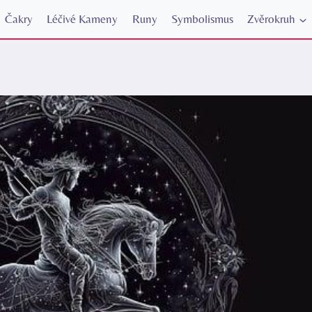
Čakry
Léčivé Kameny
Runy
Symbolismus
Zvěrokruh