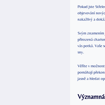
Pokud jste Střel
objevování novýc
nakažlivý a doká
Svým znamením js
přirozená charis
vás potká. Vaše 
sny.
Věříte v možnost
pomáhají překoná
jasně a hledat o
Významná R