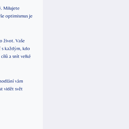
. Milujete
aše optimismus je
o život. Vaše
č s každým, kdo
ílů a snít velké
dhodlání vám
t vidět svět