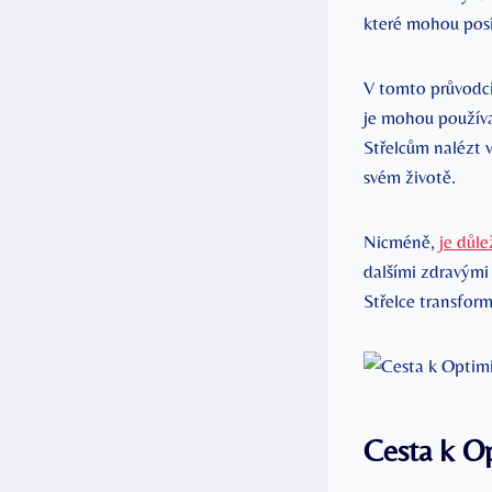
které mohou posíl
V tomto průvodci
je mohou používa
Střelcům nalézt v
svém životě.
Nicméně,
je důle
dalšími zdravými
Střelce transform
Cesta k O