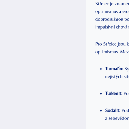
Střelec je zname
optimismus a svo
dobrodružnou pov
impulsivní chová
Pro Střelce jsou 
optimismus. Mezi 
Turmalín:
Sy
nejistých si
Turkenit:
Pos
Sodalit:
Podp
a sebevědo