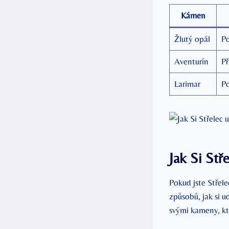
Kámen
Žlutý opál
Po
Aventurín
Př
Larimar
Po
Jak Si Stř
Pokud jste Střel
způsobů, jak si u
svými kameny, k