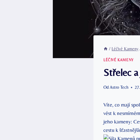
/
Léčivé Kameny
LÉČIVÉ KAMENY
Střelec 
Od
Astro Tech
27
Víte, co mají sp
vést k nesmírném
jeho kameny: Ces
cestu k šťastnějš