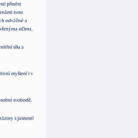
sti přinést
 známi svou
ich odvážné a
tevřenýma očima.
itřní sílu a
ivní myšlení i v
osobní svobodě.
ázory s jasností