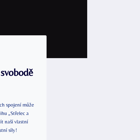
 svobodě
ich spojení může
hu „Střelec a
 naší vlastní
tní síly!