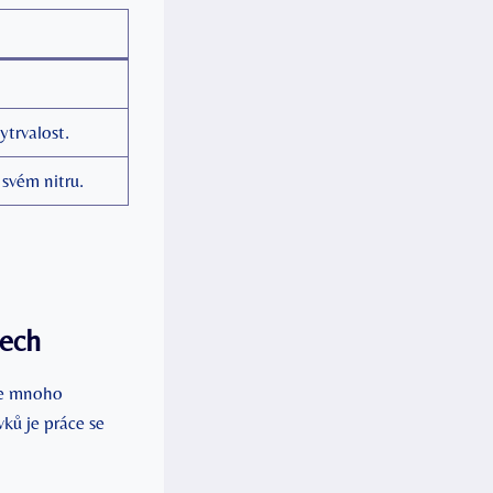
ytrvalost.
svém nitru.
sech
uje mnoho
ků je práce se