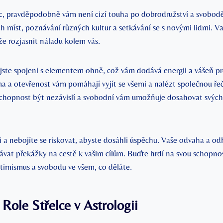
ec, pravděpodobně vám není cizí touha po dobrodružství a svobodě
h míst, poznávání různých kultur a setkávání se s novými lidmi. V
že rozjasnit náladu kolem vás.
te spojeni s elementem ohně, což vám dodává energii a vášeň pr
ma a otevřenost vám pomáhají vyjít se všemi a nalézt společnou ře
schopnost být nezávislí a svobodní vám umožňuje dosahovat svých c
i a nebojíte se riskovat, abyste dosáhli úspěchu. Vaše odvaha a o
vat překážky na cestě k vašim cílům. Buďte hrdí na svou schopnos
ptimismus a svobodu ve všem, co děláte.
ole Střelce v Astrologii