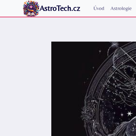
Přeskočit
AstroTech.cz
Úvod
Astrologie
na
obsah