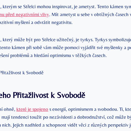
 kterým se Střelci mohou inspirovat, je ametyst. Tento kámen sym
nu před negativními vlivy
. Mít ametyst u sebe v obtížných časec
itivní myšlení a odvrátit negativitu.
terý může být pro Střelce užitečný, je tyrkys. Tyrkys symbolizuje
tento kámen při sobě vám může pomoci vyjádřit své myšlenky a p
 řešení problémů a hledání optimismu v těžkých časech.
Jeho Přitažlivost k Svobodě
ní ohně,
které je spojeno
s energií, optimismem a svobodou. Ti, kte
mají tendenci toužit po nezávislosti a dobrodružství, což může bý
nich. Jejich nadhled a schopnost vidět věci z různých perspektiv je