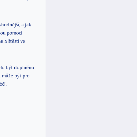
hodnější, a jak
ohou pomoci
u a štěstí ve
ělo být doplněno
ů může být pro
éčí.