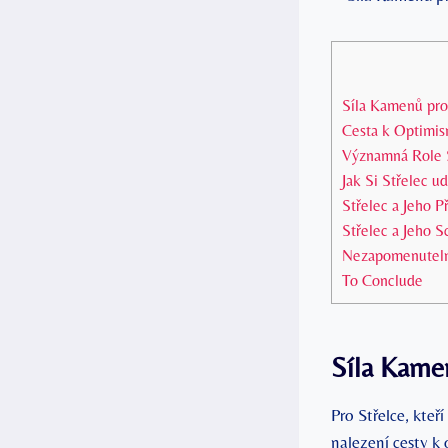
Síla Kamenů pro 
Cesta k Optimis
Významná Role S
Jak Si Střelec 
Střelec a Jeho P
Střelec a Jeho S
Nezapomenuteln
To Conclude
Síla Kamen
Pro Střelce, kteř
nalezení cesty k