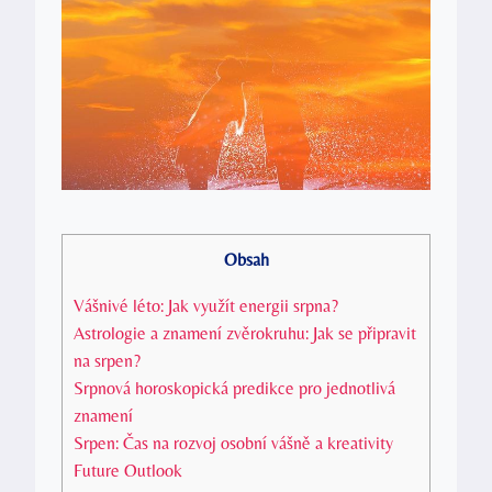
Obsah
Vášnivé léto: Jak využít energii srpna?
Astrologie a znamení zvěrokruhu: Jak se připravit
na srpen?
Srpnová horoskopická predikce pro jednotlivá
znamení
Srpen: Čas na rozvoj osobní vášně a kreativity
Future Outlook