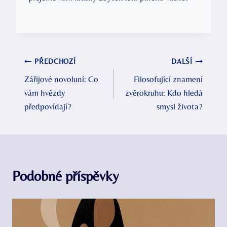
Navigace
PŘEDCHOZÍ
DALŠÍ
Zářijové novoluní: Co
Filosofující znamení
pro
vám hvězdy
zvěrokruhu: Kdo hledá
příspěvek
předpovídají?
smysl života?
Podobné příspěvky