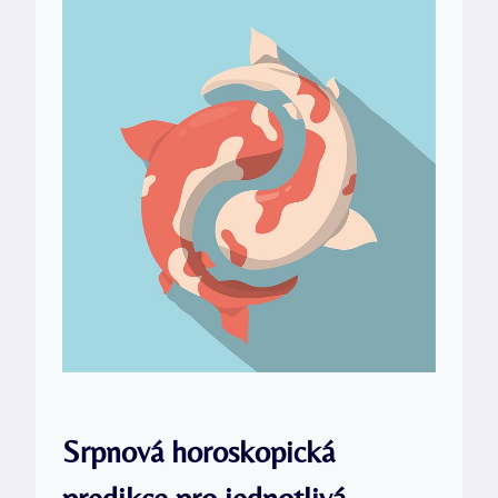
Srpnová horoskopická
predikce pro jednotlivá