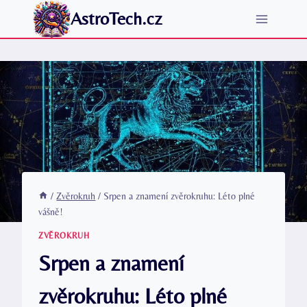
Přeskočit
AstroTech.cz
na
obsah
/
Zvěrokruh
/
Srpen a znamení zvěrokruhu: Léto plné
vášně!
ZVĚROKRUH
Srpen a znamení
zvěrokruhu: Léto plné