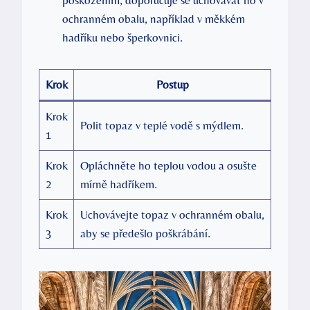
poškozením, doporučuje se uchovávat ho v
ochranném obalu, například v měkkém
hadříku nebo šperkovnici.
Krok
Postup
Krok
Polit topaz v teplé vodě s mýdlem.
1
Krok
Opláchněte ho teplou vodou a osušte
2
mírně hadříkem.
Krok
Uchovávejte topaz v ochranném obalu,
3
aby se předešlo poškrábání.