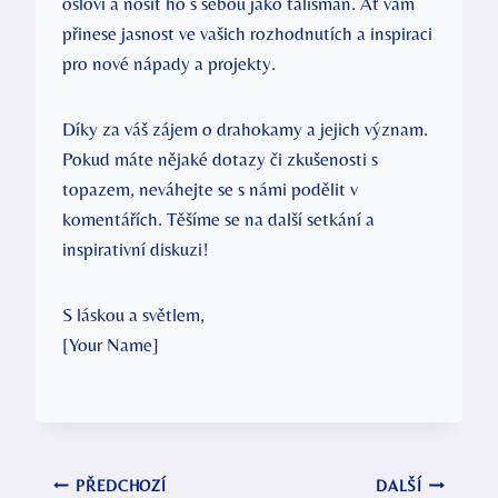
osloví a nosit ho s sebou jako talisman. Ať vám
přinese jasnost ve vašich rozhodnutích a inspiraci
pro nové nápady a projekty.
Díky za váš zájem o drahokamy a jejich význam.
Pokud máte nějaké dotazy či zkušenosti s
topazem, neváhejte se s námi podělit v
komentářích. Těšíme se na další setkání a
inspirativní diskuzi!
S láskou a světlem,
[Your Name]
Navigace
PŘEDCHOZÍ
DALŠÍ