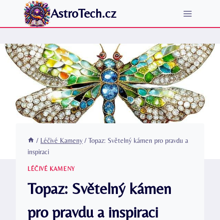
Přeskočit
AstroTech.cz
na
obsah
/
Léčivé Kameny
/
Topaz: Světelný kámen pro pravdu a
inspiraci
LÉČIVÉ KAMENY
Topaz: Světelný kámen
pro pravdu a inspiraci