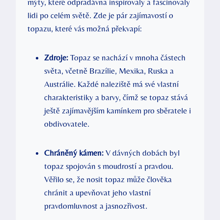
mýty, které odpradávna inspirovaly a fascinovaly
lidi po celém světě. Zde je pár zajímavostí o
topazu, které vás možná překvapí:
Zdroje:
Topaz se nachází v mnoha částech
světa, včetně Brazílie, Mexika, Ruska a
Austrálie. Každé naleziště má své vlastní
charakteristiky a barvy, čímž se topaz stává
ještě zajímavějším kamínkem pro sběratele i
obdivovatele.
Chráněný kámen:
V dávných dobách byl
topaz spojován s moudrostí a pravdou.
Věřilo se, že nosit topaz může člověka
chránit a upevňovat jeho vlastní
pravdomluvnost a jasnozřivost.