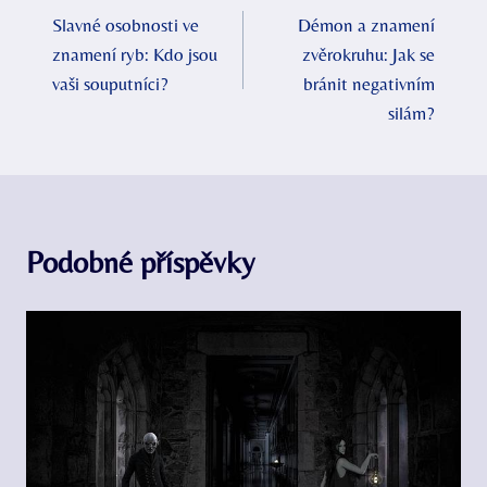
Slavné osobnosti ve
Démon a znamení
pro
znamení ryb: Kdo jsou
zvěrokruhu: Jak se
příspěvek
vaši souputníci?
bránit negativním
silám?
Podobné příspěvky