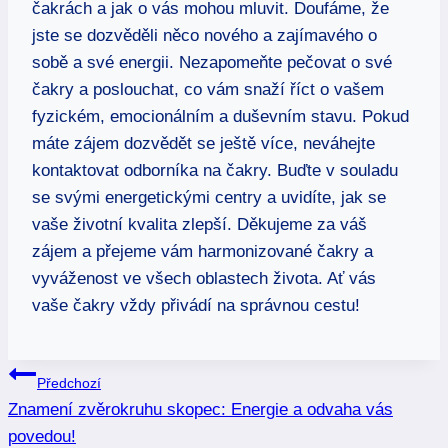
čakrách a jak o vás mohou mluvit. Doufáme, že
jste se dozvěděli něco nového a zajímavého o
sobě a své energii. Nezapomeňte pečovat o své
čakry a poslouchat, co vám snaží říct o vašem
fyzickém, emocionálním a duševním stavu. Pokud
máte zájem dozvědět se ještě více, neváhejte
kontaktovat odborníka na čakry. Buďte v souladu
se svými energetickými centry a uvidíte, jak se
vaše životní kvalita zlepší. Děkujeme za váš
zájem a přejeme vám harmonizované čakry a
vyváženost ve všech oblastech života. Ať vás
vaše čakry vždy přivádí na správnou cestu!
Navigace
Předchozí
Znamení zvěrokruhu skopec: Energie a odvaha vás
pro
povedou!