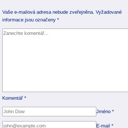
pojí
Vaše e-mailová adresa nebude zveřejněna.
s
Vyžadované
informace jsou označeny
agresí
*
a
proč
Komentář
*
Jméno
*
E-mail
*