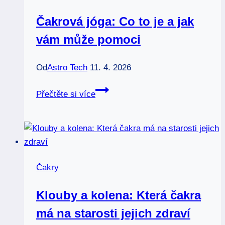
každého
Čakrová jóga: Co to je a jak
vám může pomoci
Od
Astro Tech
11. 4. 2026
Čakrová
Přečtěte si více
jóga:
Co
to
je
a
Čakry
jak
vám
Klouby a kolena: Která čakra
může
má na starosti jejich zdraví
pomoci