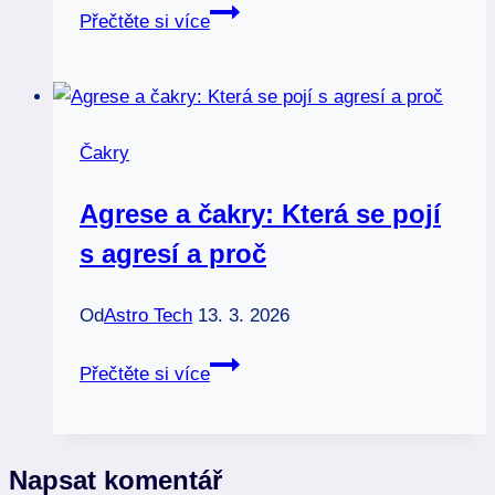
Čakry
Přečtěte si více
a
nemoci:
Jak
energetická
Čakry
nerovnováha
ovlivňuje
Agrese a čakry: Která se pojí
zdraví
s agresí a proč
Od
Astro Tech
13. 3. 2026
Agrese
Přečtěte si více
a
čakry:
Která
Napsat komentář
se