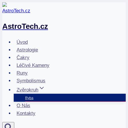
Přeskočit
na
obsah
AstroTech.cz
Úvod
Astrologie
Čakry
Léčivé Kameny
Runy
Symbolismus
Zvěrokruh
Ryba
O Nás
Kontakty