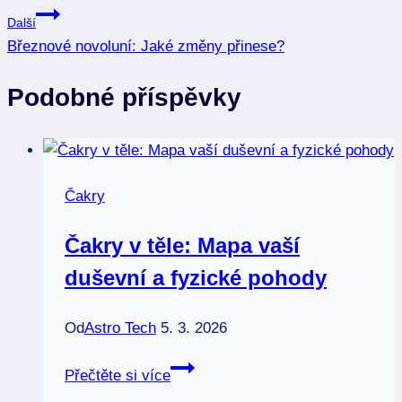
příspěvek
Další
Březnové novoluní: Jaké změny přinese?
Podobné příspěvky
Čakry
Čakry v těle: Mapa vaší
duševní a fyzické pohody
Od
Astro Tech
5. 3. 2026
Čakry
Přečtěte si více
v