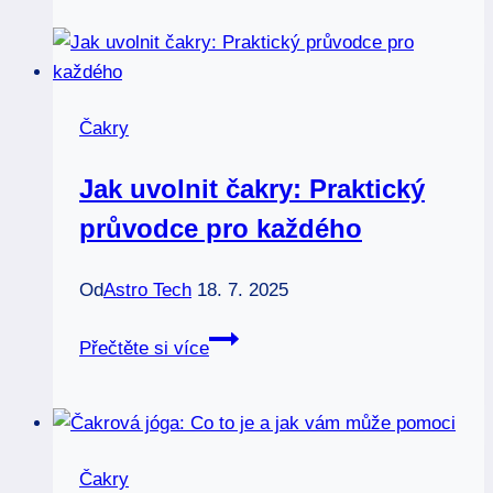
těle:
Mapa
vaší
duševní
Čakry
a
fyzické
Jak uvolnit čakry: Praktický
pohody
průvodce pro každého
Od
Astro Tech
18. 7. 2025
Jak
Přečtěte si více
uvolnit
čakry:
Praktický
průvodce
Čakry
pro