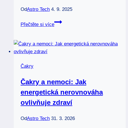
Od
Astro Tech
4. 9. 2025
Klouby
Přečtěte si více
a
kolena:
Která
čakra
má
Čakry
na
starosti
Čakry a nemoci: Jak
jejich
energetická nerovnováha
zdraví
ovlivňuje zdraví
Od
Astro Tech
31. 3. 2026