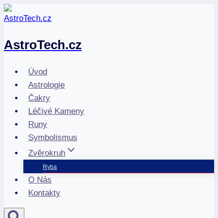
Přeskočit
na
obsah
AstroTech.cz
Úvod
Astrologie
Čakry
Léčivé Kameny
Runy
Symbolismus
Zvěrokruh
Ryba
O Nás
Kontakty