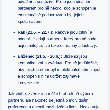
odvážní a soutěživí. Proto jsou ideálním
⁣partnerem pro ně ​někdo, kdo je schopen je ​
emocionálně podporovat a být jejich
‍spoluhráčem.
Rak ⁤(21.6. – 22.7.):
⁢Rakové⁣ jsou citliví a
oddaní. Hledají partnera, který ​pro ně bude
nejen milující, ‍ale také⁢ ochranný a⁤ laskavý.
Blíženec (21.5. ​- 20.6.):
Blíženci jsou
komunikativní a zvědaví. Pro ⁤ně je důležité,
aby jejich partner byl intelektuálně ⁤stimulující
‌a schopen s nimi udržet ‌zajímavé‌
konverzace.
Jak vidíte, zvěrokruh může hrát roli při výběru
partnera, ale nakonec se jedná‍ o ‍individuální
‍preference‌ a chemii mezi⁤ dvěma lidmi. Neexistuje