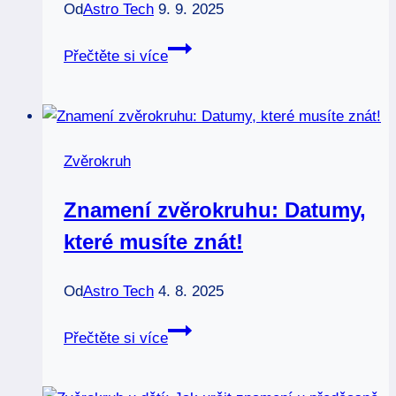
Od
Astro Tech
9. 9. 2025
Znamení
Přečtěte si více
zvěrokruhu
1.11:
Co
pro
Zvěrokruh
vás
den
Znamení zvěrokruhu: Datumy,
přinese?
které musíte znát!
Od
Astro Tech
4. 8. 2025
Znamení
Přečtěte si více
zvěrokruhu:
Datumy,