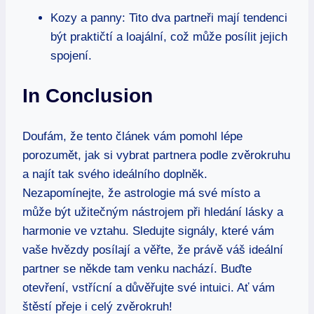
Kozy a panny: Tito dva partneři mají ‍tendenci
být praktičtí a loajální, což může posílit jejich
spojení.
In Conclusion
Doufám, ‌že tento článek vám​ pomohl lépe⁤
porozumět,‌ jak si vybrat partnera ‌podle ​zvěrokruhu
a⁢ najít tak svého ideálního⁤ doplněk.
Nezapomínejte, že astrologie ‍má své‌ místo a
může ⁣být​ užitečným nástrojem při hledání lásky a
harmonie ve vztahu. Sledujte signály,‍ které vám
vaše hvězdy posílají a věřte, ⁤že právě váš ideální⁣
partner se někde tam‌ venku‍ nachází. ‌Buďte
otevření,⁢ vstřícní ⁢a důvěřujte své intuici. Ať vám
štěstí přeje i celý zvěrokruh!