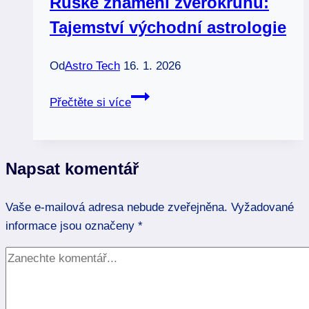
Ruské znamení zvěrokruhu:
po
Tajemství východní astrologie
sobě?
Od
Astro Tech
16. 1. 2026
Ruské
Přečtěte si více
znamení
zvěrokruhu:
Tajemství
Napsat komentář
východní
astrologie
Vaše e-mailová adresa nebude zveřejněna.
Vyžadované
informace jsou označeny
*