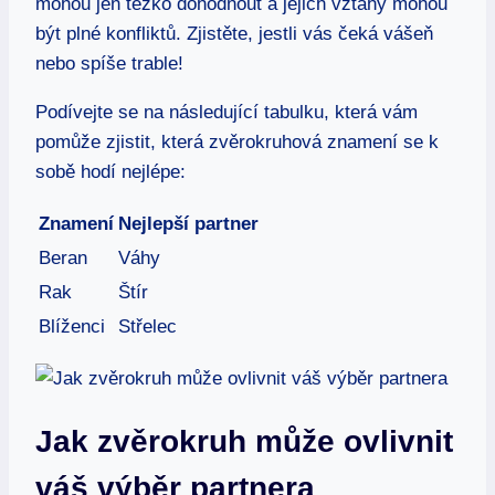
mohou​ jen‌ těžko‍ dohodnout a jejich ⁢vztahy mohou
být plné konfliktů. Zjistěte, ​jestli vás čeká ⁢vášeň
nebo‌ spíše‍ trable!
Podívejte se‍ na⁣ následující ‍tabulku, ​která ​vám
pomůže zjistit, která zvěrokruhová znamení se k
sobě hodí nejlépe:
Znamení
Nejlepší partner
Beran
Váhy
Rak
Štír
Blíženci
Střelec
Jak zvěrokruh může ovlivnit
váš výběr partnera