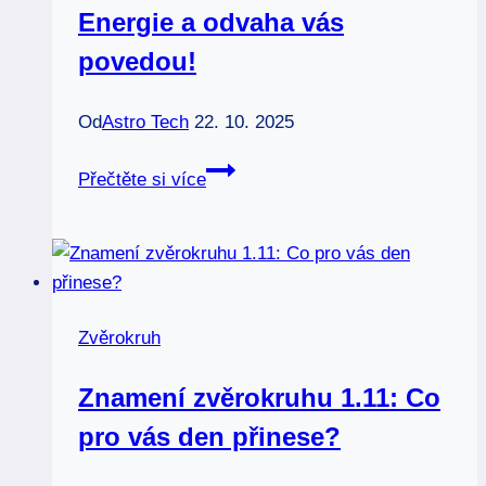
Energie a odvaha vás
povedou!
Od
Astro Tech
22. 10. 2025
Znamení
Přečtěte si více
zvěrokruhu
skopec:
Energie
a
odvaha
Zvěrokruh
vás
povedou!
Znamení zvěrokruhu 1.11: Co
pro vás den přinese?