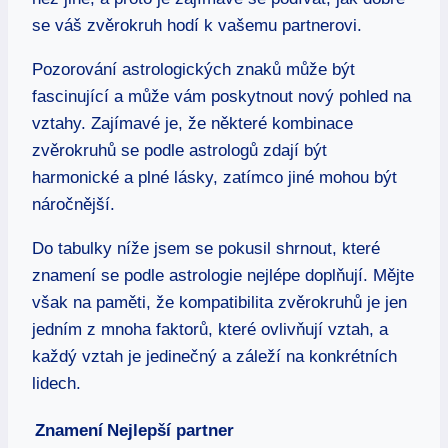
se‌ váš zvěrokruh hodí k​ vašemu partnerovi.
Pozorování astrologických znaků ⁣může být
fascinující⁤ a může vám poskytnout nový⁣ pohled na
vztahy. Zajímavé⁢ je, že některé kombinace
⁤zvěrokruhů‌ se podle astrologů zdají být ​
harmonické ⁢a plné lásky, zatímco ‌jiné mohou být
náročnější.
Do tabulky ⁣níže jsem se pokusil shrnout, které
znamení se podle⁢ astrologie nejlépe ‍doplňují. Mějte
⁤však ⁢na paměti,⁤ že kompatibilita zvěrokruhů je jen
jedním z mnoha ⁢faktorů, které ovlivňují vztah, a
každý ⁢vztah je jedinečný‍ a záleží ⁣na konkrétních
lidech.
Znamení
Nejlepší partner