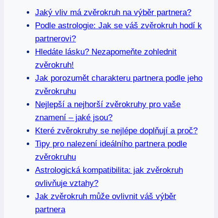
Jaký vliv má zvěrokruh‌ na výběr partnera?
Podle astrologie: Jak ​se váš‌ zvěrokruh ​hodí k
partnerovi?
Hledáte lásku? Nezapomeňte zohlednit‍
zvěrokruh!
Jak porozumět ⁣charakteru partnera podle ‌jeho
‌zvěrokruhu
Nejlepší a nejhorší ‍zvěrokruhy pro vaše
znamení – jaké jsou?
Které zvěrokruhy se nejlépe ⁢doplňují a proč?
Tipy pro nalezení⁣ ideálního partnera podle
⁤zvěrokruhu
Astrologická kompatibilita:⁢ jak zvěrokruh
ovlivňuje vztahy?
Jak zvěrokruh může ovlivnit váš výběr
partnera