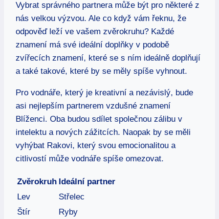
Vybrat správného partnera může být⁤ pro ⁤některé z
nás velkou výzvou. Ale co když ⁢vám řeknu, že
odpověď leží ve vašem zvěrokruhu? ​Každé⁤
znamení má své ideální​ doplňky v podobě⁢
zvířecích znamení, které se ⁤s ním‌ ideálně doplňují
‍a také takové, které by se ⁣měly spíše vyhnout.
Pro vodnáře,‌ který je kreativní a nezávislý, bude⁣
asi nejlepším ‌partnerem ‍vzdušné ​znamení
Blíženci.⁤ Oba budou sdílet ​společnou‌ zálibu v‌
intelektu a nových zážitcích. Naopak⁤ by ⁢se měli
vyhýbat Rakovi, který svou ‌emocionalitou⁤ a
citlivostí může vodnáře spíše omezovat.
Zvěrokruh
Ideální partner
Lev
Střelec
Štír
Ryby