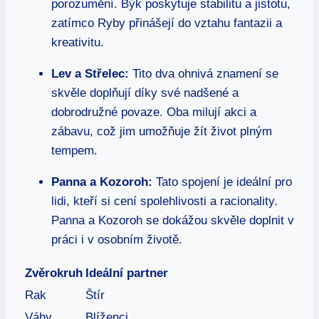
porozumění. Býk poskytuje stabilitu a jistotu,
zatímco Ryby přinášejí do vztahu‌ fantazii⁢ a
kreativitu.
Lev a Střelec:
Tito dva ohnivá znamení​ se
⁢skvěle doplňují díky⁤ své nadšené a
dobrodružné povaze. ⁢Oba‍ milují akci⁤ a
zábavu, což ‌jim​ umožňuje žít život plným ​
tempem.
Panna a Kozoroh:
Tato spojení​ je ideální pro
lidi, kteří‍ si cení⁣ spolehlivosti a racionality.
Panna ​a Kozoroh ​se dokážou skvěle doplnit ‌v⁣
práci ‌i⁤ v ‌osobním životě.
Zvěrokruh
Ideální partner
Rak
Štír
Váhy
Blíženci