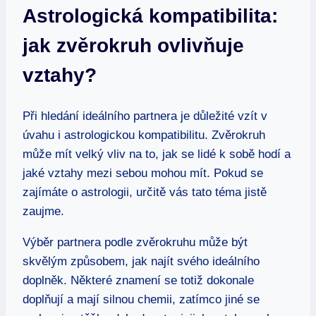
Astrologická kompatibilita:⁢
jak zvěrokruh ovlivňuje
vztahy?
Při hledání ideálního⁣ partnera ⁤je důležité‍ vzít v
úvahu i astrologickou⁤ kompatibilitu. Zvěrokruh
může mít velký vliv na to, jak se lidé k sobě hodí a
jaké vztahy⁣ mezi sebou mohou mít. Pokud se
zajímáte o astrologii, ⁤určitě vás ‍tato ⁢téma jistě
zaujme.
Výběr partnera podle⁤ zvěrokruhu může‍ být
skvělým ‌způsobem, ⁢jak najít svého ​ideálního
⁤doplněk. ‌Některé znamení⁢ se totiž ⁣dokonale
doplňují a mají silnou‍ chemii, zatímco ‍jiné​ se