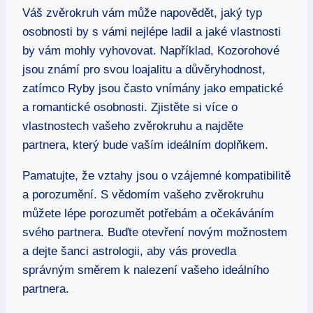
Váš ​zvěrokruh vám může ⁣napovědět,⁤ jaký typ
osobnosti by s ‌vámi nejlépe ladil a jaké vlastnosti
by ⁤vám mohly vyhovovat. Například, Kozorohové
jsou známí pro ⁤svou loajalitu a důvěryhodnost,
⁣zatímco Ryby jsou ​často vnímány jako​ empatické
a ‌romantické ‍osobnosti.‌ Zjistěte si více o
vlastnostech vašeho zvěrokruhu ‍a ‍najděte
partnera, který bude‍ vaším ‌ideálním doplňkem.
Pamatujte,​ že⁤ vztahy​ jsou o ‌vzájemné kompatibilitě
‍a porozumění. S ⁤vědomím vašeho zvěrokruhu
můžete lépe porozumět potřebám a očekáváním
svého‌ partnera. Buďte‌ otevření novým možnostem
a dejte šanci astrologii, ⁤aby vás‍ provedla
správným ‌směrem k⁢ nalezení vašeho ideálního
partnera.