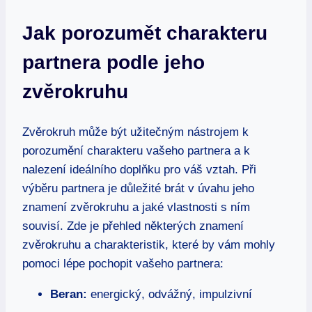
Jak porozumět ⁣charakteru
partnera podle ‌jeho
‌zvěrokruhu
Zvěrokruh může být užitečným nástrojem k⁣
porozumění ⁣charakteru⁤ vašeho partnera a⁤ k
nalezení ideálního doplňku pro‌ váš vztah. ​Při
výběru partnera ⁤je důležité ​brát v ⁤úvahu jeho
znamení zvěrokruhu a⁢ jaké vlastnosti s ním
souvisí. Zde je přehled některých znamení
zvěrokruhu a‌ charakteristik, které by vám⁢ mohly⁤
pomoci lépe⁤ pochopit ‌vašeho partnera:
Beran:
energický,​ odvážný, impulzivní