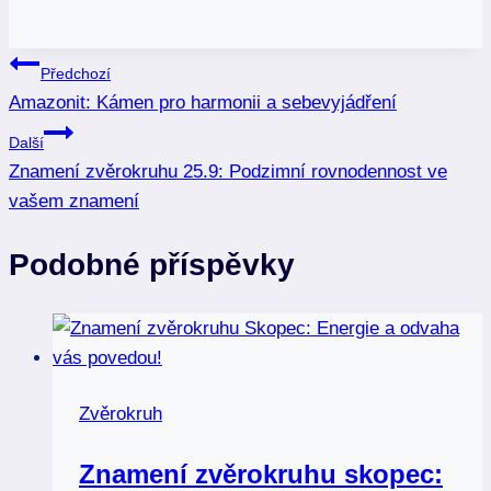
Navigace
Předchozí
Amazonit: Kámen pro harmonii a sebevyjádření
pro
Další
příspěvek
Znamení zvěrokruhu 25.9: Podzimní rovnodennost ve
vašem znamení
Podobné příspěvky
Zvěrokruh
Znamení zvěrokruhu skopec: