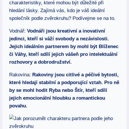
charakteristiky, které ⁣mohou být důležité při‍
hledání lásky. Zajímá vás, ‍kdo‌ je ‌váš ideální
⁢společník podle zvěrokruhu? ​Podívejme‌ se⁢ na to.
Vodnář:
Vodnáři jsou kreativní a ⁢inovativní
jedinci,⁤ kteří si váží svobody a nezávislosti.⁤
Jejich ideálním partnerem⁤ by⁣ mohl ‍být Blíženec‌
či Váhy, ‌kteří sdílí jejich ‌vášeň pro intelektuální
rozhovory a dobrodružství.
Rakovina:
Rakoviny jsou citlivé a péčivé bytosti,
které hledají stabilní a ⁢podporující vztah. Pro ⁢ně
‌by⁤ se‍ mohl hodit Ryba nebo‌ Štír, kteří ⁤sdílí
jejich emocionální hloubku a romantickou
povahu.