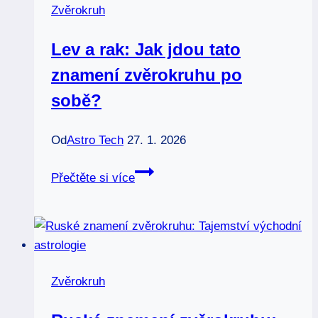
Zvěrokruh
u
předčasně
Lev a rak: Jak jdou tato
narozených?
znamení zvěrokruhu po
sobě?
Od
Astro Tech
27. 1. 2026
Lev
Přečtěte si více
a
rak:
Jak
jdou
tato
Zvěrokruh
znamení
zvěrokruhu