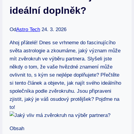
ideální doplněk?
Od
Astro Tech
24. 3. 2026
Ahoj přátelé! Dnes se⁤ vrhneme do ​fascinujícího
světa ​astrologie a zkoumáme, jaký význam ⁣může‍
mít zvěrokruh ve výběru partnera. Slyšeli ​jste
někdy o⁣ tom, že vaše hvězdné znamení může
ovlivnit to, s kým se nejlépe ‍doplňujete? Přečtěte
si tento článek a objevte,⁣ jak najít svého ideálního
společníka podle zvěrokruhu. Jsou připraveni
⁢zjistit, jaký ⁤je váš osudový protějšek? ⁢Pojďme na
to!
Obsah