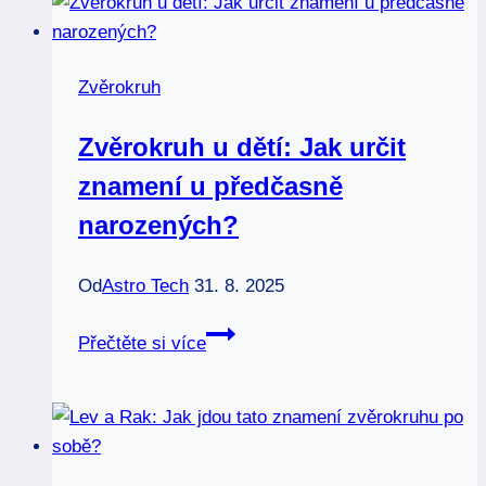
které
musíte
znát!
Zvěrokruh
Zvěrokruh u dětí: Jak určit
znamení u předčasně
narozených?
Od
Astro Tech
31. 8. 2025
Zvěrokruh
Přečtěte si více
u
dětí:
Jak
určit
znamení