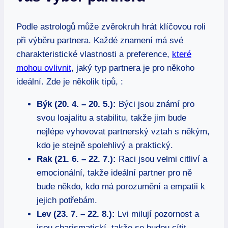
Podle astrologů‌ může zvěrokruh⁤ hrát klíčovou roli
při výběru partnera. Každé znamení má své
charakteristické vlastnosti a ⁤preference,
které
mohou​ ovlivnit
, jaký⁢ typ​ partnera je⁢ pro někoho
ideální. Zde⁢ je několik tipů, ⁢:
Býk (20. 4. – 20. 5.):
Býci jsou známí pro
svou loajalitu a stabilitu, takže jim bude
nejlépe vyhovovat partnerský vztah s někým,
kdo je stejně spolehlivý a praktický.
Rak (21. 6. – 22. 7.):
Raci jsou velmi citliví a
emocionální, takže ideální partner pro ně
bude někdo, kdo má porozumění a empatii k
jejich potřebám.
Lev (23. 7. – 22. 8.):
Lvi milují pozornost a
jsou charismatickí, takže se budou cítit